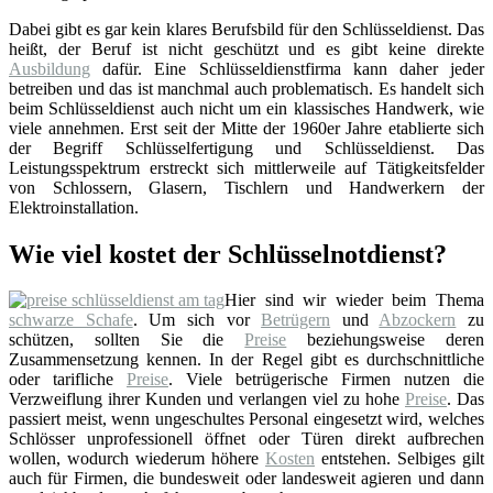
Dabei gibt es gar kein klares Berufsbild für den Schlüsseldienst. Das
heißt, der Beruf ist nicht geschützt und es gibt keine direkte
Ausbildung
dafür. Eine Schlüsseldienstfirma kann daher jeder
betreiben und das ist manchmal auch problematisch. Es handelt sich
beim Schlüsseldienst auch nicht um ein klassisches Handwerk, wie
viele annehmen. Erst seit der Mitte der 1960er Jahre etablierte sich
der Begriff Schlüsselfertigung und Schlüsseldienst. Das
Leistungsspektrum erstreckt sich mittlerweile auf Tätigkeitsfelder
von Schlossern, Glasern, Tischlern und Handwerkern der
Elektroinstallation.
Wie viel kostet der Schlüsselnotdienst?
Hier sind wir wieder beim Thema
schwarze Schafe
. Um sich vor
Betrügern
und
Abzockern
zu
schützen, sollten Sie die
Preise
beziehungsweise deren
Zusammensetzung kennen. In der Regel gibt es durchschnittliche
oder tarifliche
Preise
. Viele betrügerische Firmen nutzen die
Verzweiflung ihrer Kunden und verlangen viel zu hohe
Preise
. Das
passiert meist, wenn ungeschultes Personal eingesetzt wird, welches
Schlösser unprofessionell öffnet oder Türen direkt aufbrechen
wollen, wodurch wiederum höhere
Kosten
entstehen. Selbiges gilt
auch für Firmen, die bundesweit oder landesweit agieren und dann