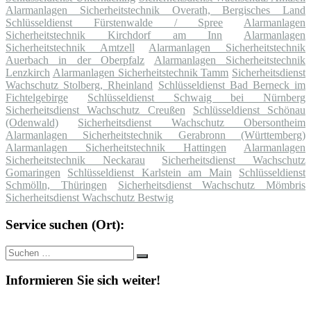
Alarmanlagen Sicherheitstechnik Overath, Bergisches Land
Schlüsseldienst Fürstenwalde / Spree
Alarmanlagen
Sicherheitstechnik Kirchdorf am Inn
Alarmanlagen
Sicherheitstechnik Amtzell
Alarmanlagen Sicherheitstechnik
Auerbach in der Oberpfalz
Alarmanlagen Sicherheitstechnik
Lenzkirch
Alarmanlagen Sicherheitstechnik Tamm
Sicherheitsdienst
Wachschutz Stolberg, Rheinland
Schlüsseldienst Bad Berneck im
Fichtelgebirge
Schlüsseldienst Schwaig bei Nürnberg
Sicherheitsdienst Wachschutz Creußen
Schlüsseldienst Schönau
(Odenwald)
Sicherheitsdienst Wachschutz Obersontheim
Alarmanlagen Sicherheitstechnik Gerabronn (Württemberg)
Alarmanlagen Sicherheitstechnik Hattingen
Alarmanlagen
Sicherheitstechnik Neckarau
Sicherheitsdienst Wachschutz
Gomaringen
Schlüsseldienst Karlstein am Main
Schlüsseldienst
Schmölln, Thüringen
Sicherheitsdienst Wachschutz Mömbris
Sicherheitsdienst Wachschutz Bestwig
Service suchen (Ort):
Suche
Suchen
nach:
Informieren Sie sich weiter!