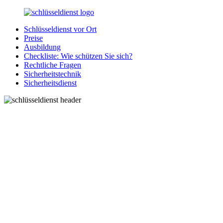
Zurück
zum
Schlüsseldienst vor Ort
Inhalt
SchluesseldienstDirekt.de
Ihre
Preise
Notlage
Ausbildung
wird
Checkliste: Wie schützen Sie sich?
gelöst!
Rechtliche Fragen
Sicherheitstechnik
Sicherheitsdienst