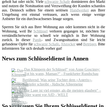
geholt hat oder nicht. Viele
schwarze Schafe
dominieren den Markt
und nutzen die Notsituation und Verzweiflung der Kunden schamlos
aus. Dennoch sollten Sie einem seriösen
Handwerker
aus Ihrer
Umgebung erst einmal vertrauen, auch wenn einige wenige
Anbieter für ein durchwachsenes Image sorgen.
Sperren Sie sich aus Ihrer Wohnung aus oder kommen nicht in die
Wohnung, weil Ihr
Schlüssel
verloren gegangen ist, möchten Sie
verständlicherweise so schnell wie möglich in Ihre Wohnung
zurück. In dieser
Panik
- und Zwangssituation sind Sie leicht
gefundene Opfer für
schwarze Schafe
,
Abzocker
und
Betrüger
. Bitte
informieren Sie sich deshalb vorher gut!
News zum Schlüsseldienst in Annen
„Das Klimpern der Schlüssel“ von Anne Goscinny:
„Tot bis wann, Maman?" - Frankfurter Rundschau
Berührend: Was seine Tochter dem »Asterix«-
Schöpfer schreibt - Jüdische Allgemeine
„Die Lage ist viel ernster, als die meisten glauben“ –
Söder warnt vor AfD - WELT
So vertrauen Sie Ihrem Schlüsseldienst in