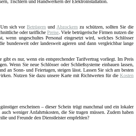
asern, Tischlern und Handwerkern der Elektroinstallation.
 Um sich vor
Betrügern
und
Abzockern
zu schützen, sollten Sie die
ittliche oder tarifliche
Preise
. Viele betrügerische Firmen nutzen die
st, wenn ungeschultes Personal eingesetzt wird, welches Schlösser
 die bundesweit oder landesweit agieren und dann vergleichbar lange
gibt es nur, wenn ein entsprechender Tarifvertrag vorliegt. Im Preis
gen. Wenn Sie neue Schlösser oder Schließsysteme einbauen lassen,
nd an Sonn- und Feiertagen, steigen lässt. Lassen Sie sich am besten
wirken. Nutzen Sie dazu unsere Karte mit Richtwerten für die
Kosten
 günstiger erscheinen – dieser Schein trügt manchmal und ein lokaler
ch auch weniger Anfahrtskosten, die Sie tragen müssen. Zudem haben
amilie und Freunde den Dienstleister empfehlen?