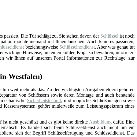
 passiert: Die Tür schlägt zu, Sie stehen davor, der
Schlüssel
ist noch
ituation möchte niemand mit Ihnen tauschen. Auch kann es passieren,
hlüsseldienst
beziehungsweise
Schlüsselnotdienst
. Aber was genau tut
lei wichtige Hinweise, um einen kühlen Kopf zu bewahren, informiert
en wir Ihnen auf unserem Portal Informationen zur Rechtslage, zur
ein-Westfalen)
e tun weit mehr als das. Zu den wichtigsten Aufgabenfeldern gehören
Reparatur von Schlössern sowie deren Montage und auch beratende
d mechanische
Sicherheitstechnik
und mögliche Schließanlagen sowie
nd Kassensystemen gehört mittlerweile zum Leistungsspektrum eines
f ist nicht geschützt und es gibt keine direkte
Ausbildung
dafür. Eine
lematisch. Es handelt sich beim Schlüsseldienst auch nicht um ein
blierte sich der Begriff Schlüsselfertigung und Schlüsseldienst. Das