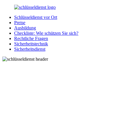
Zurück
zum
Schlüsseldienst vor Ort
Inhalt
SchluesseldienstDirekt.de
Ihre
Preise
Notlage
Ausbildung
wird
Checkliste: Wie schützen Sie sich?
gelöst!
Rechtliche Fragen
Sicherheitstechnik
Sicherheitsdienst