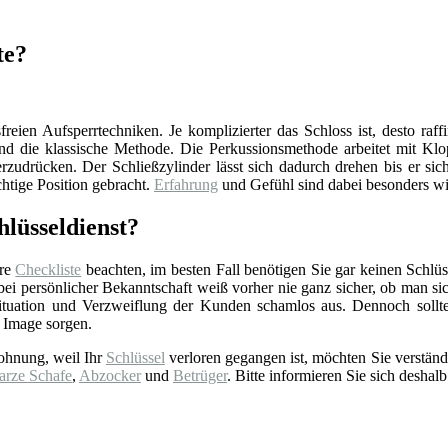
te?
reien Aufsperrtechniken. Je komplizierter das Schloss ist, desto raff
d die klassische Methode. Die Perkussionsmethode arbeitet mit Klop
zudrücken. Der Schließzylinder lässt sich dadurch drehen bis er sich
chtige Position gebracht.
Erfahrung
und Gefühl sind dabei besonders wi
lüsseldienst?
ere
Checkliste
beachten, im besten Fall benötigen Sie gar keinen Schlüss
 persönlicher Bekanntschaft weiß vorher nie ganz sicher, ob man sich 
tuation und Verzweiflung der Kunden schamlos aus. Dennoch sollt
 Image sorgen.
ohnung, weil Ihr
Schlüssel
verloren gegangen ist, möchten Sie verständ
arze Schafe
,
Abzocker
und
Betrüger
. Bitte informieren Sie sich deshalb