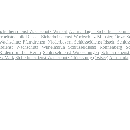
icherheitsdienst Wachschutz Wilstorf
Alarmanlagen Sicherheitstechni
rheitstechnik Buseck
Sicherheitsdienst Wachschutz Munster, Örtze
S
 Wachschutz Pfarrkirchen, Niederbayern
Schlüsseldienst Idstein
Schlüs
itsdienst Wachschutz Wilhelmsruh
Schlüsseldienst Ronnenberg
Sc
 Rüdersdorf bei Berlin
Schlüsseldienst Wutöschingen
Schlüsseldienst
e / Mark
Sicherheitsdienst Wachschutz Glücksburg (Ostsee)
Alarmanlag