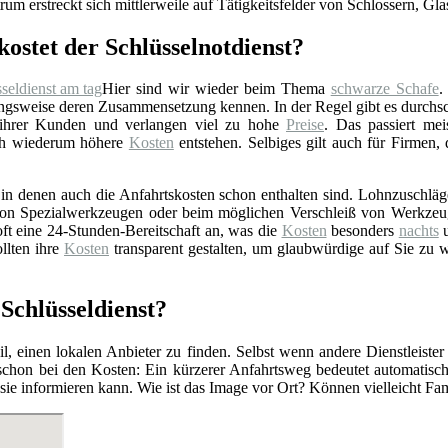
rum erstreckt sich mittlerweile auf Tätigkeitsfelder von Schlossern, Gl
kostet der Schlüsselnotdienst?
Hier sind wir wieder beim Thema
schwarze Schafe
.
gsweise deren Zusammensetzung kennen. In der Regel gibt es durchschn
 ihrer Kunden und verlangen viel zu hohe
Preise
. Das passiert mei
rch wiederum höhere
Kosten
entstehen. Selbiges gilt auch für Firmen,
n denen auch die Anfahrtskosten schon enthalten sind. Lohnzuschläge 
z von Spezialwerkzeugen oder beim möglichen Verschleiß von Werkzeu
ft eine 24-Stunden-Bereitschaft an, was die
Kosten
besonders
nachts
u
llten ihre
Kosten
transparent gestalten, um glaubwürdige auf Sie zu 
Schlüsseldienst?
l, einen lokalen Anbieter zu finden. Selbst wenn andere Dienstleister
 schon bei den Kosten: Ein kürzerer Anfahrtsweg bedeutet automatis
r sie informieren kann. Wie ist das Image vor Ort? Können vielleicht F