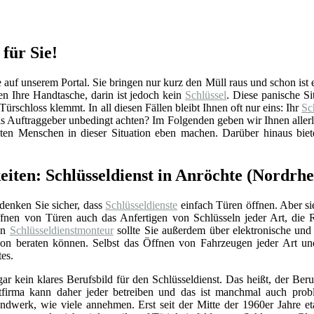
 für Sie!
uf unserem Portal. Sie bringen nur kurz den Müll raus und schon ist es
 Ihre Handtasche, darin ist jedoch kein
Schlüssel
. Diese panische S
Türschloss klemmt. In all diesen Fällen bleibt Ihnen oft nur eins: Ihr
Sc
s Auftraggeber unbedingt achten? Im Folgenden geben wir Ihnen aller
sten Menschen in dieser Situation eben machen. Darüber hinaus biet
eiten: Schlüsseldienst in Anröchte (Nordrh
 denken Sie sicher, dass
Schlüsseldienste
einfach Türen öffnen. Aber si
nen von Türen auch das Anfertigen von Schlüsseln jeder Art, die 
Ein
Schlüsseldienstmonteur
sollte Sie außerdem über elektronische un
ation beraten können. Selbst das Öffnen von Fahrzeugen jeder Art u
tes.
gar kein klares Berufsbild für den Schlüsseldienst. Das heißt, der Beru
stfirma kann daher jeder betreiben und das ist manchmal auch prob
ndwerk, wie viele annehmen. Erst seit der Mitte der 1960er Jahre eta