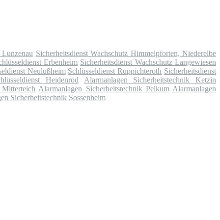
k Lunzenau
Sicherheitsdienst Wachschutz Himmelpforten, Niederelbe
chlüsseldienst Erbenheim
Sicherheitsdienst Wachschutz Langewiesen
seldienst Neulußheim
Schlüsseldienst Ruppichteroth
Sicherheitsdienst
hlüsseldienst Heidenrod
Alarmanlagen Sicherheitstechnik Ketzin
 Mitterteich
Alarmanlagen Sicherheitstechnik Pelkum
Alarmanlagen
en Sicherheitstechnik Sossenheim