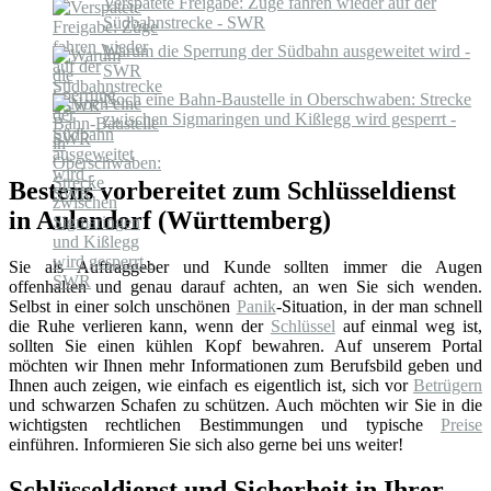
Verspätete Freigabe: Züge fahren wieder auf der
Südbahnstrecke - SWR
Warum die Sperrung der Südbahn ausgeweitet wird -
SWR
Noch eine Bahn-Baustelle in Oberschwaben: Strecke
zwischen Sigmaringen und Kißlegg wird gesperrt -
SWR
Bestens vorbereitet zum Schlüsseldienst
in Aulendorf (Württemberg)
Sie als Auftraggeber und Kunde sollten immer die Augen
offenhalten und genau darauf achten, an wen Sie sich wenden.
Selbst in einer solch unschönen
Panik
-Situation, in der man schnell
die Ruhe verlieren kann, wenn der
Schlüssel
auf einmal weg ist,
sollten Sie einen kühlen Kopf bewahren. Auf unserem Portal
möchten wir Ihnen mehr Informationen zum Berufsbild geben und
Ihnen auch zeigen, wie einfach es eigentlich ist, sich vor
Betrügern
und schwarzen Schafen zu schützen. Auch möchten wir Sie in die
wichtigsten rechtlichen Bestimmungen und typische
Preise
einführen. Informieren Sie sich also gerne bei uns weiter!
Schlüsseldienst und Sicherheit in Ihrer