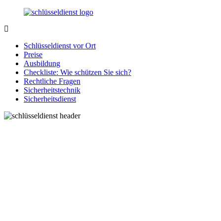
Zurück
zum
Inhalt
SchluesseldienstDirekt.de
Ihre
Notlage
Schlüsseldienst vor Ort
wird
Preise
gelöst!
Ausbildung
Checkliste: Wie schützen Sie sich?
Rechtliche Fragen
Sicherheitstechnik
Sicherheitsdienst