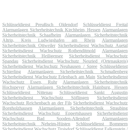
Schlüsseldienst Preußisch Oldendorf
Schlüsseldienst Freital
Alarmanlagen Sicherheitstechnik Kirchheim, Hessen
Alarmanlagen
Sicherheitstechnik Schaafheim
Alarmanlagen Sicherheitstechnik
Altrip, Kreis Ludwigshafen am Rhein
Alarmanlagen
Sicherheitstechnik Ottweiler
Sicherheitsdienst Wachschutz Auetal
Sicherheitsdienst Wachschutz Rothenditmold
Alarmanlagen
Sicherheitstechnik Heiligensee
Sicherheitsdienst Wachschutz
Spandau
Sicherheitsdienst Wachschutz Neuried (Ortenaukreis)
Sicherheitsdienst Wachschutz Neuhausen / Spree
Schlüsseldienst
Schierling
Alarmanlagen Sicherheitstechnik Schmallenberg
Sicherheitsdienst Wachschutz Erlenbach am Main
Sicherheitsdienst
Wachschutz Essen, Ruhr
Alarmanlagen Sicherheitstechnik
Hochspeyer
Alarmanlagen Sicherheitstechnik Hainburg, Hessen
Schlüsseldienst Nittenau
Schlüsseldienst Sankt Augustin
Sicherheitsdienst Wachschutz Söflingen
Sicherheitsdienst
Wachschutz Reichenbach an der Fils
Sicherheitsdienst Wachschutz
Borgholzhausen
Alarmanlagen Sicherheitstechnik Straubing
Sicherheitsdienst Wachschutz Eppertshausen
Sicherheitsdienst
Wachschutz Bad Sooden-Allendorf
Alarmanlagen
Sicherheitstechnik Neheim-Hüsten
Schlüsseldienst Bommern
Sicherheitsdienst Wachschutz Troisdorf
Schlüsseldienst Falkenstein /