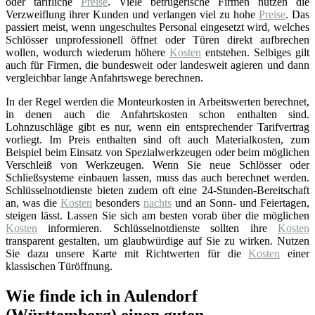
oder tarifliche
Preise
. Viele betrügerische Firmen nutzen die
Verzweiflung ihrer Kunden und verlangen viel zu hohe
Preise
. Das
passiert meist, wenn ungeschultes Personal eingesetzt wird, welches
Schlösser unprofessionell öffnet oder Türen direkt aufbrechen
wollen, wodurch wiederum höhere
Kosten
entstehen. Selbiges gilt
auch für Firmen, die bundesweit oder landesweit agieren und dann
vergleichbar lange Anfahrtswege berechnen.
In der Regel werden die Monteurkosten in Arbeitswerten berechnet,
in denen auch die Anfahrtskosten schon enthalten sind.
Lohnzuschläge gibt es nur, wenn ein entsprechender Tarifvertrag
vorliegt. Im Preis enthalten sind oft auch Materialkosten, zum
Beispiel beim Einsatz von Spezialwerkzeugen oder beim möglichen
Verschleiß von Werkzeugen. Wenn Sie neue Schlösser oder
Schließsysteme einbauen lassen, muss das auch berechnet werden.
Schlüsselnotdienste bieten zudem oft eine 24-Stunden-Bereitschaft
an, was die
Kosten
besonders
nachts
und an Sonn- und Feiertagen,
steigen lässt. Lassen Sie sich am besten vorab über die möglichen
Kosten
informieren. Schlüsselnotdienste sollten ihre
Kosten
transparent gestalten, um glaubwürdige auf Sie zu wirken. Nutzen
Sie dazu unsere Karte mit Richtwerten für die
Kosten
einer
klassischen Türöffnung.
Wie finde ich in Aulendorf