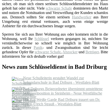
sicher, ob man sich einen seriösen Schlüsseldienstleister ins Haus
geholt hat oder nicht. Viele
schwarze Schafe
dominieren den Markt
und nutzen die Notsituation und Verzweiflung der Kunden schamlos
aus. Dennoch sollten Sie einem seriösen
Handwerker
aus Ihrer
Umgebung erst einmal vertrauen, auch wenn einige wenige
Anbieter für ein durchwachsenes Image sorgen.
Sperren Sie sich aus Ihrer Wohnung aus oder kommen nicht in die
Wohnung, weil Ihr
Schlüssel
verloren gegangen ist, möchten Sie
verständlicherweise so schnell wie möglich in Ihre Wohnung
zurück. In dieser
Panik
- und Zwangssituation sind Sie leicht
gefundene Opfer für
schwarze Schafe
,
Abzocker
und
Betrüger
. Bitte
informieren Sie sich deshalb vorher gut!
News zum Schlüsseldienst in Bad Driburg
Neue Schulleiterin gestaltet Wandel zur
Sekundarschule in Bad Driburg - Westfalen-Blatt
Bad Driburgs Beigeordneter übernimmt umstrittene
Schlüsselposition in Steinheim - Neue Westfälische
Die Rot-Weiße Garde Bad Driburg trauert um Dr.
Frank-Ulrich Strauß - Westfalen-Blatt