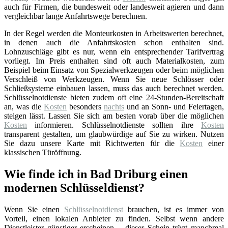
auch für Firmen, die bundesweit oder landesweit agieren und dann
vergleichbar lange Anfahrtswege berechnen.
In der Regel werden die Monteurkosten in Arbeitswerten berechnet,
in denen auch die Anfahrtskosten schon enthalten sind.
Lohnzuschläge gibt es nur, wenn ein entsprechender Tarifvertrag
vorliegt. Im Preis enthalten sind oft auch Materialkosten, zum
Beispiel beim Einsatz von Spezialwerkzeugen oder beim möglichen
Verschleiß von Werkzeugen. Wenn Sie neue Schlösser oder
Schließsysteme einbauen lassen, muss das auch berechnet werden.
Schlüsselnotdienste bieten zudem oft eine 24-Stunden-Bereitschaft
an, was die
Kosten
besonders
nachts
und an Sonn- und Feiertagen,
steigen lässt. Lassen Sie sich am besten vorab über die möglichen
Kosten
informieren. Schlüsselnotdienste sollten ihre
Kosten
transparent gestalten, um glaubwürdige auf Sie zu wirken. Nutzen
Sie dazu unsere Karte mit Richtwerten für die
Kosten
einer
klassischen Türöffnung.
Wie finde ich in Bad Driburg einen
modernen Schlüsseldienst?
Wenn Sie einen
Schlüsselnotdienst
brauchen, ist es immer von
Vorteil, einen lokalen Anbieter zu finden. Selbst wenn andere
Dienstleister günstiger erscheinen – dieser Schein trügt manchmal