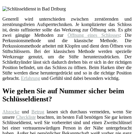
Generell wird unterschieden zwischen zerstörenden und
zerstörungsfreien Aufsperrtechniken. Je komplizierter das Schloss
ist, desto raffinierter sollte das Werkzeug zur Öffnung sein. Es gibt
zwei gängige Methoden zur
Öffnung eines Schlosses
: Die
Perkussionsmethode und die klassische Methode. Die
Perkussionsmethode arbeitet mit Klopfen und dient dem Öffnen von
Stiftschlössern. Bei der klassischen Methode werden spezielle
Werkzeuge genutzt, um die Stifte herunterzudrücken. Der
Schließzylinder lässt sich dadurch drehen bis er sich in der richtigen
Position befindet, um das Schloss zu öffnen. Beim Harken über die
Stifte werden diese heruntergedrückt und so in die richtige Position
gebracht.
Erfahrung
und Gefühl sind dabei besonders wichtig.
Wie gehen Sie auf Nummer sicher beim
Schlüsseldienst?
Abzocke
und
Betrug
lassen sich durchaus vermeiden, wenn Sie
unsere
Checkliste
beachten, im besten Fall benötigen Sie gar keinen
Schlüsseldienst, weil Sie vorbereitet sind und einen Zweitschlüssel
bei einer vertrauenswürdigen Person in der Nähe untergebracht
haben. Außer bei persönlicher Bekanntschaft weiß vorher nie ganz