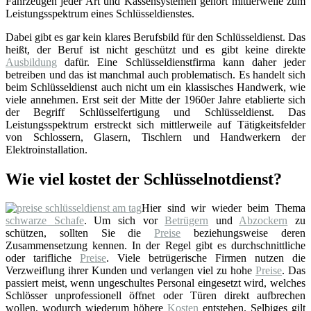
Fahrzeugen jeder Art und Kassensystemen gehört mittlerweile zum
Leistungsspektrum eines Schlüsseldienstes.
Dabei gibt es gar kein klares Berufsbild für den Schlüsseldienst. Das
heißt, der Beruf ist nicht geschützt und es gibt keine direkte
Ausbildung
dafür. Eine Schlüsseldienstfirma kann daher jeder
betreiben und das ist manchmal auch problematisch. Es handelt sich
beim Schlüsseldienst auch nicht um ein klassisches Handwerk, wie
viele annehmen. Erst seit der Mitte der 1960er Jahre etablierte sich
der Begriff Schlüsselfertigung und Schlüsseldienst. Das
Leistungsspektrum erstreckt sich mittlerweile auf Tätigkeitsfelder
von Schlossern, Glasern, Tischlern und Handwerkern der
Elektroinstallation.
Wie viel kostet der Schlüsselnotdienst?
Hier sind wir wieder beim Thema
schwarze Schafe
. Um sich vor
Betrügern
und
Abzockern
zu
schützen, sollten Sie die
Preise
beziehungsweise deren
Zusammensetzung kennen. In der Regel gibt es durchschnittliche
oder tarifliche
Preise
. Viele betrügerische Firmen nutzen die
Verzweiflung ihrer Kunden und verlangen viel zu hohe
Preise
. Das
passiert meist, wenn ungeschultes Personal eingesetzt wird, welches
Schlösser unprofessionell öffnet oder Türen direkt aufbrechen
wollen, wodurch wiederum höhere
Kosten
entstehen. Selbiges gilt