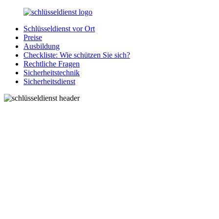
Zurück
zum
Schlüsseldienst vor Ort
Inhalt
SchluesseldienstDirekt.de
Ihre
Preise
Notlage
Ausbildung
wird
Checkliste: Wie schützen Sie sich?
gelöst!
Rechtliche Fragen
Sicherheitstechnik
Sicherheitsdienst