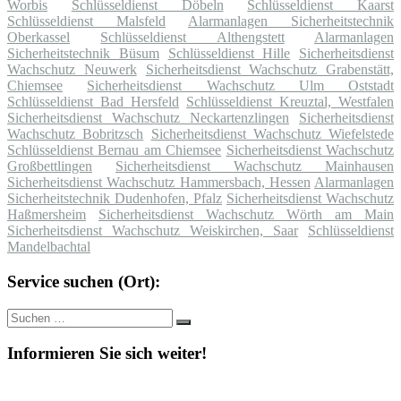
Worbis
Schlüsseldienst Döbeln
Schlüsseldienst Kaarst
Schlüsseldienst Malsfeld
Alarmanlagen Sicherheitstechnik
Oberkassel
Schlüsseldienst Althengstett
Alarmanlagen
Sicherheitstechnik Büsum
Schlüsseldienst Hille
Sicherheitsdienst
Wachschutz Neuwerk
Sicherheitsdienst Wachschutz Grabenstätt,
Chiemsee
Sicherheitsdienst Wachschutz Ulm Oststadt
Schlüsseldienst Bad Hersfeld
Schlüsseldienst Kreuztal, Westfalen
Sicherheitsdienst Wachschutz Neckartenzlingen
Sicherheitsdienst
Wachschutz Bobritzsch
Sicherheitsdienst Wachschutz Wiefelstede
Schlüsseldienst Bernau am Chiemsee
Sicherheitsdienst Wachschutz
Großbettlingen
Sicherheitsdienst Wachschutz Mainhausen
Sicherheitsdienst Wachschutz Hammersbach, Hessen
Alarmanlagen
Sicherheitstechnik Dudenhofen, Pfalz
Sicherheitsdienst Wachschutz
Haßmersheim
Sicherheitsdienst Wachschutz Wörth am Main
Sicherheitsdienst Wachschutz Weiskirchen, Saar
Schlüsseldienst
Mandelbachtal
Service suchen (Ort):
Suche
Suchen
nach:
Informieren Sie sich weiter!