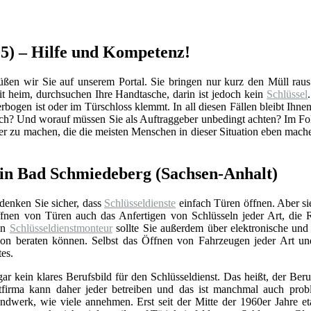
05) – Hilfe und Kompetenz!
 wir Sie auf unserem Portal. Sie bringen nur kurz den Müll raus un
 heim, durchsuchen Ihre Handtasche, darin ist jedoch kein
Schlüssel
rbogen ist oder im Türschloss klemmt. In all diesen Fällen bleibt Ihnen
ch? Und worauf müssen Sie als Auftraggeber unbedingt achten? Im Fol
ler zu machen, die die meisten Menschen in dieser Situation eben mach
in Bad Schmiedeberg (Sachsen-Anhalt)
 denken Sie sicher, dass
Schlüsseldienste
einfach Türen öffnen. Aber si
nen von Türen auch das Anfertigen von Schlüsseln jeder Art, die 
Ein
Schlüsseldienstmonteur
sollte Sie außerdem über elektronische un
ation beraten können. Selbst das Öffnen von Fahrzeugen jeder Art u
tes.
gar kein klares Berufsbild für den Schlüsseldienst. Das heißt, der Beru
stfirma kann daher jeder betreiben und das ist manchmal auch prob
ndwerk, wie viele annehmen. Erst seit der Mitte der 1960er Jahre eta