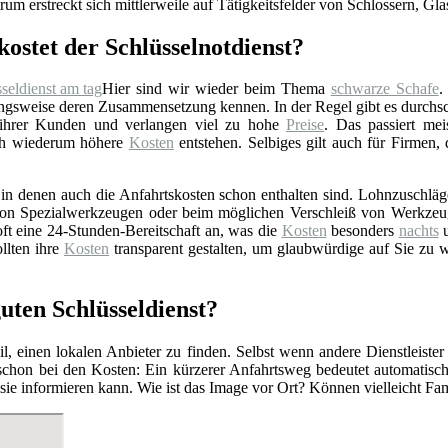
rum erstreckt sich mittlerweile auf Tätigkeitsfelder von Schlossern, Gl
kostet der Schlüsselnotdienst?
Hier sind wir wieder beim Thema
schwarze Schafe
.
gsweise deren Zusammensetzung kennen. In der Regel gibt es durchschn
 ihrer Kunden und verlangen viel zu hohe
Preise
. Das passiert mei
rch wiederum höhere
Kosten
entstehen. Selbiges gilt auch für Firmen,
n denen auch die Anfahrtskosten schon enthalten sind. Lohnzuschläge 
z von Spezialwerkzeugen oder beim möglichen Verschleiß von Werkzeu
ft eine 24-Stunden-Bereitschaft an, was die
Kosten
besonders
nachts
u
llten ihre
Kosten
transparent gestalten, um glaubwürdige auf Sie zu 
uten Schlüsseldienst?
l, einen lokalen Anbieter zu finden. Selbst wenn andere Dienstleister
 schon bei den Kosten: Ein kürzerer Anfahrtsweg bedeutet automatis
r sie informieren kann. Wie ist das Image vor Ort? Können vielleicht F