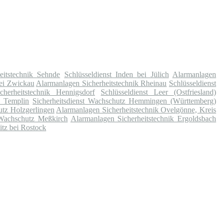
eitstechnik Sehnde
Schlüsseldienst Inden bei Jülich
Alarmanlagen
bei Zwickau
Alarmanlagen Sicherheitstechnik Rheinau
Schlüsseldienst
cherheitstechnik Hennigsdorf
Schlüsseldienst Leer (Ostfriesland)
k Templin
Sicherheitsdienst Wachschutz Hemmingen (Württemberg)
utz Holzgerlingen
Alarmanlagen Sicherheitstechnik Ovelgönne, Kreis
 Wachschutz Meßkirch
Alarmanlagen Sicherheitstechnik Ergoldsbach
itz bei Rostock