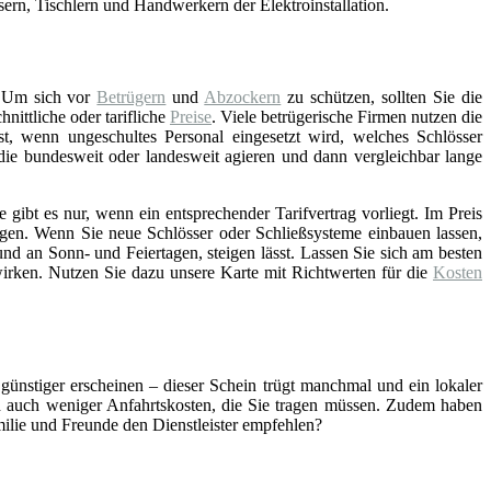
asern, Tischlern und Handwerkern der Elektroinstallation.
 Um sich vor
Betrügern
und
Abzockern
zu schützen, sollten Sie die
ittliche oder tarifliche
Preise
. Viele betrügerische Firmen nutzen die
st, wenn ungeschultes Personal eingesetzt wird, welches Schlösser
 die bundesweit oder landesweit agieren und dann vergleichbar lange
gibt es nur, wenn ein entsprechender Tarifvertrag vorliegt. Im Preis
gen. Wenn Sie neue Schlösser oder Schließsysteme einbauen lassen,
nd an Sonn- und Feiertagen, steigen lässt. Lassen Sie sich am besten
wirken. Nutzen Sie dazu unsere Karte mit Richtwerten für die
Kosten
 günstiger erscheinen – dieser Schein trügt manchmal und ein lokaler
ch auch weniger Anfahrtskosten, die Sie tragen müssen. Zudem haben
amilie und Freunde den Dienstleister empfehlen?