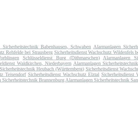
 Sicherheitstechnik Babenhausen, Schwaben
Alarmanlagen Sicherh
tz Rehfelde bei Strausberg
Sicherheitsdienst Wachschutz Wildenfels 
orblingen
Schlüsseldienst Burg (Dithmarschen)
Alarmanlagen Si
eldienst Waldkirchen, Niederbayern
Alarmanlagen Sicherheitstechni
Sicherheitstechnik Heubach (Württemberg)
Sicherheitsdienst Wachsch
tz Teisendorf
Sicherheitsdienst Wachschutz Elztal
Sicherheitsdienst
 Sicherheitstechnik Brannenburg
Alarmanlagen Sicherheitstechnik San