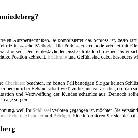
chmiedeberg?
reien Aufsperrtechniken. Je komplizierter das Schloss ist, desto raff
d die klassische Methode. Die Perkussionsmethode arbeitet mit Klop
zudrücken. Der Schließzylinder lässt sich dadurch drehen bis er sich
chtige Position gebracht.
Erfahrung
und Gefühl sind dabei besonders wi
ere
Checkliste
beachten, im besten Fall benötigen Sie gar keinen Schlüss
 persönlicher Bekanntschaft weiß vorher nie ganz sicher, ob man sich 
tuation und Verzweiflung der Kunden schamlos aus. Dennoch sollt
 Image sorgen.
ohnung, weil Ihr
Schlüssel
verloren gegangen ist, möchten Sie verständ
arze Schafe
,
Abzocker
und
Betrüger
. Bitte informieren Sie sich deshalb
eberg