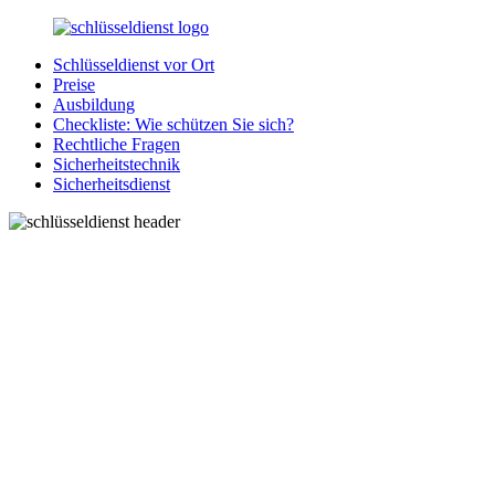
Zurück
zum
Schlüsseldienst vor Ort
Inhalt
SchluesseldienstDirekt.de
Ihre
Preise
Notlage
Ausbildung
wird
Checkliste: Wie schützen Sie sich?
gelöst!
Rechtliche Fragen
Sicherheitstechnik
Sicherheitsdienst