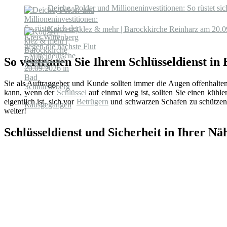
Deiche, Polder und Millioneninvestitionen: So rüstet si
Konzert | klez & mehr | Barockkirche Reinharz am 20
So vertrauen Sie Ihrem Schlüsseldienst i
Sie als Auftraggeber und Kunde sollten immer die Augen offenhalte
kann, wenn der
Schlüssel
auf einmal weg ist, sollten Sie einen küh
eigentlich ist, sich vor
Betrügern
und schwarzen Schafen zu schützen.
weiter!
Schlüsseldienst und Sicherheit in Ihrer Nä