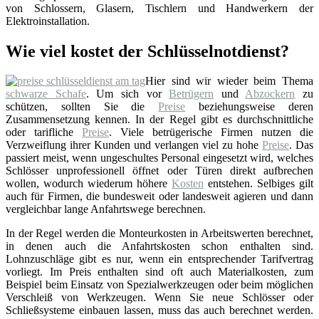
von Schlossern, Glasern, Tischlern und Handwerkern der
Elektroinstallation.
Wie viel kostet der Schlüsselnotdienst?
Hier sind wir wieder beim Thema
schwarze Schafe
. Um sich vor
Betrügern
und
Abzockern
zu
schützen, sollten Sie die
Preise
beziehungsweise deren
Zusammensetzung kennen. In der Regel gibt es durchschnittliche
oder tarifliche
Preise
. Viele betrügerische Firmen nutzen die
Verzweiflung ihrer Kunden und verlangen viel zu hohe
Preise
. Das
passiert meist, wenn ungeschultes Personal eingesetzt wird, welches
Schlösser unprofessionell öffnet oder Türen direkt aufbrechen
wollen, wodurch wiederum höhere
Kosten
entstehen. Selbiges gilt
auch für Firmen, die bundesweit oder landesweit agieren und dann
vergleichbar lange Anfahrtswege berechnen.
In der Regel werden die Monteurkosten in Arbeitswerten berechnet,
in denen auch die Anfahrtskosten schon enthalten sind.
Lohnzuschläge gibt es nur, wenn ein entsprechender Tarifvertrag
vorliegt. Im Preis enthalten sind oft auch Materialkosten, zum
Beispiel beim Einsatz von Spezialwerkzeugen oder beim möglichen
Verschleiß von Werkzeugen. Wenn Sie neue Schlösser oder
Schließsysteme einbauen lassen, muss das auch berechnet werden.