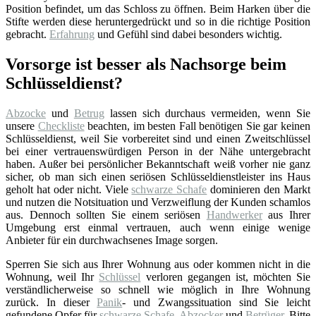
Position befindet, um das Schloss zu öffnen. Beim Harken über die
Stifte werden diese heruntergedrückt und so in die richtige Position
gebracht.
Erfahrung
und Gefühl sind dabei besonders wichtig.
Vorsorge ist besser als Nachsorge beim
Schlüsseldienst?
Abzocke
und
Betrug
lassen sich durchaus vermeiden, wenn Sie
unsere
Checkliste
beachten, im besten Fall benötigen Sie gar keinen
Schlüsseldienst, weil Sie vorbereitet sind und einen Zweitschlüssel
bei einer vertrauenswürdigen Person in der Nähe untergebracht
haben. Außer bei persönlicher Bekanntschaft weiß vorher nie ganz
sicher, ob man sich einen seriösen Schlüsseldienstleister ins Haus
geholt hat oder nicht. Viele
schwarze Schafe
dominieren den Markt
und nutzen die Notsituation und Verzweiflung der Kunden schamlos
aus. Dennoch sollten Sie einem seriösen
Handwerker
aus Ihrer
Umgebung erst einmal vertrauen, auch wenn einige wenige
Anbieter für ein durchwachsenes Image sorgen.
Sperren Sie sich aus Ihrer Wohnung aus oder kommen nicht in die
Wohnung, weil Ihr
Schlüssel
verloren gegangen ist, möchten Sie
verständlicherweise so schnell wie möglich in Ihre Wohnung
zurück. In dieser
Panik
- und Zwangssituation sind Sie leicht
gefundene Opfer für
schwarze Schafe
,
Abzocker
und
Betrüger
. Bitte