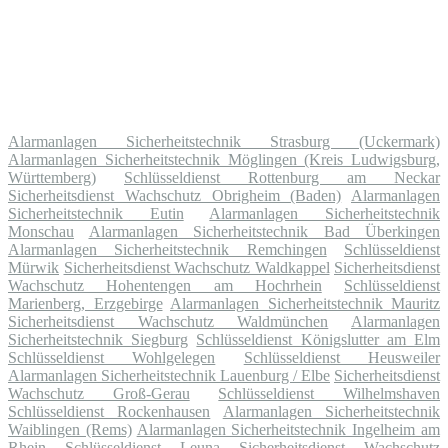
Alarmanlagen Sicherheitstechnik Strasburg (Uckermark)
Alarmanlagen Sicherheitstechnik Möglingen (Kreis Ludwigsburg,
Württemberg)
Schlüsseldienst Rottenburg am Neckar
Sicherheitsdienst Wachschutz Obrigheim (Baden)
Alarmanlagen
Sicherheitstechnik Eutin
Alarmanlagen Sicherheitstechnik
Monschau
Alarmanlagen Sicherheitstechnik Bad Überkingen
Alarmanlagen Sicherheitstechnik Remchingen
Schlüsseldienst
Mürwik
Sicherheitsdienst Wachschutz Waldkappel
Sicherheitsdienst
Wachschutz Hohentengen am Hochrhein
Schlüsseldienst
Marienberg, Erzgebirge
Alarmanlagen Sicherheitstechnik Mauritz
Sicherheitsdienst Wachschutz Waldmünchen
Alarmanlagen
Sicherheitstechnik Siegburg
Schlüsseldienst Königslutter am Elm
Schlüsseldienst Wohlgelegen
Schlüsseldienst Heusweiler
Alarmanlagen Sicherheitstechnik Lauenburg / Elbe
Sicherheitsdienst
Wachschutz Groß-Gerau
Schlüsseldienst Wilhelmshaven
Schlüsseldienst Rockenhausen
Alarmanlagen Sicherheitstechnik
Waiblingen (Rems)
Alarmanlagen Sicherheitstechnik Ingelheim am
Rhein
Schlüsseldienst Leuna
Sicherheitsdienst Wachschutz