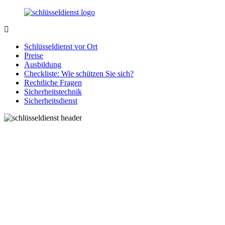
Zurück
zum
Inhalt
SchluesseldienstDirekt.de
Ihre
Notlage
Schlüsseldienst vor Ort
wird
Preise
gelöst!
Ausbildung
Checkliste: Wie schützen Sie sich?
Rechtliche Fragen
Sicherheitstechnik
Sicherheitsdienst