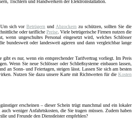
asern, Tischlern und Handwerkern der Elektroinstallation.
 Um sich vor
Betrügern
und
Abzockern
zu schützen, sollten Sie die
ittliche oder tarifliche
Preise
. Viele betrügerische Firmen nutzen die
st, wenn ungeschultes Personal eingesetzt wird, welches Schlösser
 die bundesweit oder landesweit agieren und dann vergleichbar lange
gibt es nur, wenn ein entsprechender Tarifvertrag vorliegt. Im Preis
gen. Wenn Sie neue Schlösser oder Schließsysteme einbauen lassen,
nd an Sonn- und Feiertagen, steigen lässt. Lassen Sie sich am besten
wirken. Nutzen Sie dazu unsere Karte mit Richtwerten für die
Kosten
 günstiger erscheinen – dieser Schein trügt manchmal und ein lokaler
ch auch weniger Anfahrtskosten, die Sie tragen müssen. Zudem haben
amilie und Freunde den Dienstleister empfehlen?