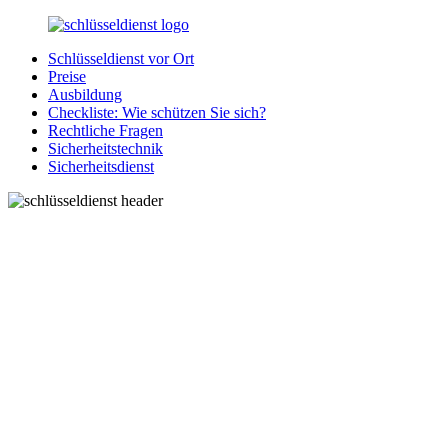
Zurück
zum
Schlüsseldienst vor Ort
Inhalt
SchluesseldienstDirekt.de
Ihre
Preise
Notlage
Ausbildung
wird
Checkliste: Wie schützen Sie sich?
gelöst!
Rechtliche Fragen
Sicherheitstechnik
Sicherheitsdienst