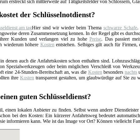
rum erstreckt sich mittlerweile auf Tätigkeitsfelder von Schlossern, Gl
kostet der Schlüsselnotdienst?
Hier sind wir wieder beim Thema
schwarze Schafe
.
gsweise deren Zusammensetzung kennen. In der Regel gibt es durchschn
 ihrer Kunden und verlangen viel zu hohe
Preise
. Das passiert mei
rch wiederum höhere
Kosten
entstehen. Selbiges gilt auch für Firmen,
n denen auch die Anfahrtskosten schon enthalten sind. Lohnzuschläge 
z von Spezialwerkzeugen oder beim möglichen Verschleiß von Werkzeu
ft eine 24-Stunden-Bereitschaft an, was die
Kosten
besonders
nachts
u
llten ihre
Kosten
transparent gestalten, um glaubwürdige auf Sie zu 
 einen guten Schlüsseldienst?
l, einen lokalen Anbieter zu finden. Selbst wenn andere Dienstleister
 schon bei den Kosten: Ein kürzerer Anfahrtsweg bedeutet automatis
r sie informieren kann. Wie ist das Image vor Ort? Können vielleicht F