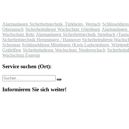
Alarmanlagen Sicherheitstechnik Türkheim, Wertach
Schlüsseldien
Oberaurach
Sicherheitsdienst Wachschutz Ortenburg
Alarmanlagen S
Wachschutz Britz
Alarmanlagen Sicherheitstechnik Steinbach (Taunu
Sicherheitstechnik Hemmingen / Hannover
Sicherheitsdienst Wachsc
Schongau
Schlüsseldienst Möglingen (Kreis Ludwigsburg, Württemb
Gräfelfing
Sicherheitsdienst Wachschutz Niedereschach
Sicherheits
Wachschutz Eggesin
Service suchen (Ort):
Suche
Suchen
nach:
Informieren Sie sich weiter!