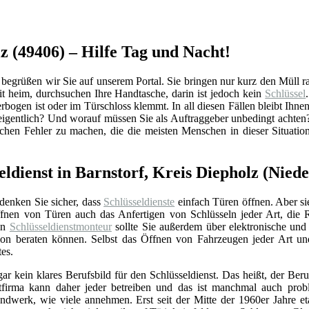
lz (49406) – Hilfe Tag und Nacht!
egrüßen wir Sie auf unserem Portal. Sie bringen nur kurz den Müll raus
 heim, durchsuchen Ihre Handtasche, darin ist jedoch kein
Schlüssel
rbogen ist oder im Türschloss klemmt. In all diesen Fällen bleibt Ihnen
eigentlich? Und worauf müssen Sie als Auftraggeber unbedingt achten
schen Fehler zu machen, die die meisten Menschen in dieser Situati
eldienst in Barnstorf, Kreis Diepholz (Nied
 denken Sie sicher, dass
Schlüsseldienste
einfach Türen öffnen. Aber si
nen von Türen auch das Anfertigen von Schlüsseln jeder Art, die 
Ein
Schlüsseldienstmonteur
sollte Sie außerdem über elektronische un
ation beraten können. Selbst das Öffnen von Fahrzeugen jeder Art u
tes.
gar kein klares Berufsbild für den Schlüsseldienst. Das heißt, der Beru
stfirma kann daher jeder betreiben und das ist manchmal auch prob
ndwerk, wie viele annehmen. Erst seit der Mitte der 1960er Jahre eta