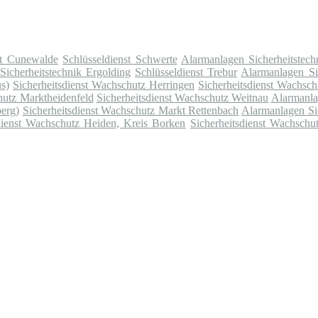
st Cunewalde
Schlüsseldienst Schwerte
Alarmanlagen Sicherheitstech
icherheitstechnik Ergolding
Schlüsseldienst Trebur
Alarmanlagen Sic
s)
Sicherheitsdienst Wachschutz Herringen
Sicherheitsdienst Wachsc
hutz Marktheidenfeld
Sicherheitsdienst Wachschutz Weitnau
Alarmanla
erg)
Sicherheitsdienst Wachschutz Markt Rettenbach
Alarmanlagen Sic
dienst Wachschutz Heiden, Kreis Borken
Sicherheitsdienst Wachschu