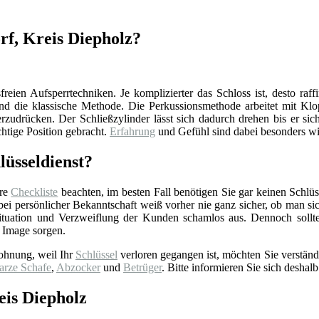
orf, Kreis Diepholz?
reien Aufsperrtechniken. Je komplizierter das Schloss ist, desto raff
d die klassische Methode. Die Perkussionsmethode arbeitet mit Klop
zudrücken. Der Schließzylinder lässt sich dadurch drehen bis er sich
chtige Position gebracht.
Erfahrung
und Gefühl sind dabei besonders wi
lüsseldienst?
ere
Checkliste
beachten, im besten Fall benötigen Sie gar keinen Schlüss
 persönlicher Bekanntschaft weiß vorher nie ganz sicher, ob man sich 
tuation und Verzweiflung der Kunden schamlos aus. Dennoch sollt
 Image sorgen.
ohnung, weil Ihr
Schlüssel
verloren gegangen ist, möchten Sie verständ
arze Schafe
,
Abzocker
und
Betrüger
. Bitte informieren Sie sich deshalb
eis Diepholz