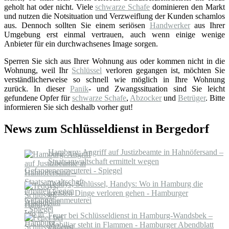
geholt hat oder nicht. Viele
schwarze Schafe
dominieren den Markt
und nutzen die Notsituation und Verzweiflung der Kunden schamlos
aus. Dennoch sollten Sie einem seriösen
Handwerker
aus Ihrer
Umgebung erst einmal vertrauen, auch wenn einige wenige
Anbieter für ein durchwachsenes Image sorgen.
Sperren Sie sich aus Ihrer Wohnung aus oder kommen nicht in die
Wohnung, weil Ihr
Schlüssel
verloren gegangen ist, möchten Sie
verständlicherweise so schnell wie möglich in Ihre Wohnung
zurück. In dieser
Panik
- und Zwangssituation sind Sie leicht
gefundene Opfer für
schwarze Schafe
,
Abzocker
und
Betrüger
. Bitte
informieren Sie sich deshalb vorher gut!
News zum Schlüsseldienst in Bergedorf
Hamburg: Angriff auf Justizbeamte in Hahnöfersand –
Staatsanwaltschaft ermittelt wegen
Gefangenenmeuterei - Spiegel
Teddys, Schlüssel, Handys: Wo in Hamburg die
meisten Dinge verloren gehen - Hamburger
Abendblatt
Feuer bei Schlüsseldienst in Hamburg-Wandsbek –
Mobiliar steht in Flammen - Hamburger Abendblatt