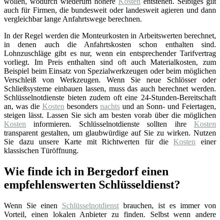
wollen, wodurch wiederum höhere
Kosten
entstehen. Selbiges gilt
auch für Firmen, die bundesweit oder landesweit agieren und dann
vergleichbar lange Anfahrtswege berechnen.
In der Regel werden die Monteurkosten in Arbeitswerten berechnet,
in denen auch die Anfahrtskosten schon enthalten sind.
Lohnzuschläge gibt es nur, wenn ein entsprechender Tarifvertrag
vorliegt. Im Preis enthalten sind oft auch Materialkosten, zum
Beispiel beim Einsatz von Spezialwerkzeugen oder beim möglichen
Verschleiß von Werkzeugen. Wenn Sie neue Schlösser oder
Schließsysteme einbauen lassen, muss das auch berechnet werden.
Schlüsselnotdienste bieten zudem oft eine 24-Stunden-Bereitschaft
an, was die
Kosten
besonders
nachts
und an Sonn- und Feiertagen,
steigen lässt. Lassen Sie sich am besten vorab über die möglichen
Kosten
informieren. Schlüsselnotdienste sollten ihre
Kosten
transparent gestalten, um glaubwürdige auf Sie zu wirken. Nutzen
Sie dazu unsere Karte mit Richtwerten für die
Kosten
einer
klassischen Türöffnung.
Wie finde ich in Bergedorf einen
empfehlenswerten Schlüsseldienst?
Wenn Sie einen
Schlüsselnotdienst
brauchen, ist es immer von
Vorteil, einen lokalen Anbieter zu finden. Selbst wenn andere