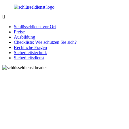
Zurück
zum
Inhalt
SchluesseldienstDirekt.de
Ihre
Notlage
Schlüsseldienst vor Ort
wird
Preise
gelöst!
Ausbildung
Checkliste: Wie schützen Sie sich?
Rechtliche Fragen
Sicherheitstechnik
Sicherheitsdienst