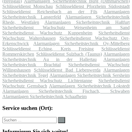
(Breisgau)
Alarmanlagen Sicherheitstechnik Burg (Dithmarschen)
Schlüsseldienst Monschau
Schlüsseldienst Pforzheim Südoststadt
Schlüsseldienst Reichenbach an der Fils
Alarmanlagen
Sicherheitstechnik Langerfeld
Alarmanlagen Sicherheitstechnik
Rhede, Westfalen
Alarmanlagen Sicherheitstechnik Haßfurt
Sicherheitsdienst Wachschutz Weisenheim am Sand
Sicherheitsdienst Wachschutz Kuppenheim
Sicherheitsdienst
Wachschutz Waltershausen
Sicherheitsdienst Wachschutz Oer-
Erkenschwick
Alarmanlagen Sicherheitstechnik Oy-Mittelberg
Schlüsseldienst Eching, Kreis Freising
Schlüsseldienst
Rommerskirchen
Schlüsseldienst Sulzbach (Taunus)
Alarmanlagen
Sicherheitstechnik Au in der Hallertau
Alarmanlagen
Sicherheitstechnik Brachttal
Sicherheitsdienst Wachschutz
Willingshausen
Schlüsseldienst Bad Liebenwerda
Alarmanlagen
Sicherheitstechnik Tegel
Alarmanlagen Sicherheitstechnik Sersheim
Sicherheitsdienst Wachschutz Lichtentanne
Sicherheitsdienst
Wachschutz Gernsbach
Alarmanlagen Sicherheitstechnik Lokstedt
Alarmanlagen Sicherheitstechnik Fischach, Schwaben
Alarmanlagen Sicherheitstechnik Schaafheim
Service suchen (Ort):
Suche
Suchen
nach:
Informieren Sie sich weiter!