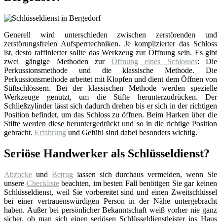
Generell wird unterschieden zwischen zerstörenden und
zerstörungsfreien Aufsperrtechniken. Je komplizierter das Schloss
ist, desto raffinierter sollte das Werkzeug zur Öffnung sein. Es gibt
zwei gängige Methoden zur
Öffnung eines Schlosses
: Die
Perkussionsmethode und die klassische Methode. Die
Perkussionsmethode arbeitet mit Klopfen und dient dem Öffnen von
Stiftschlössern. Bei der klassischen Methode werden spezielle
Werkzeuge genutzt, um die Stifte herunterzudrücken. Der
Schließzylinder lässt sich dadurch drehen bis er sich in der richtigen
Position befindet, um das Schloss zu öffnen. Beim Harken über die
Stifte werden diese heruntergedrückt und so in die richtige Position
gebracht.
Erfahrung
und Gefühl sind dabei besonders wichtig.
Seriöse Handwerker als Schlüsseldienst?
Abzocke
und
Betrug
lassen sich durchaus vermeiden, wenn Sie
unsere
Checkliste
beachten, im besten Fall benötigen Sie gar keinen
Schlüsseldienst, weil Sie vorbereitet sind und einen Zweitschlüssel
bei einer vertrauenswürdigen Person in der Nähe untergebracht
haben. Außer bei persönlicher Bekanntschaft weiß vorher nie ganz
sicher, ob man sich einen seriösen Schlüsseldienstleister ins Haus