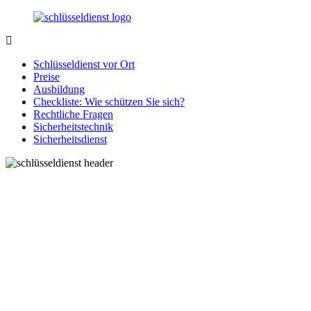
Zurück
zum
Inhalt
SchluesseldienstDirekt.de
Ihre
Notlage
Schlüsseldienst vor Ort
wird
Preise
gelöst!
Ausbildung
Checkliste: Wie schützen Sie sich?
Rechtliche Fragen
Sicherheitstechnik
Sicherheitsdienst