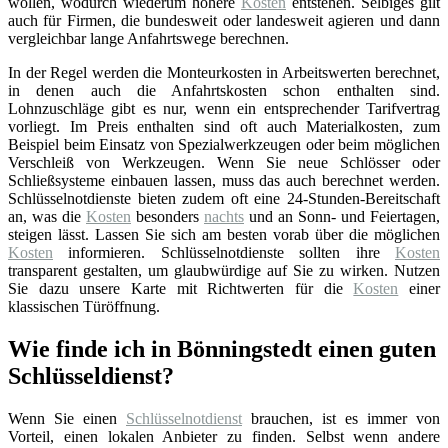
wollen, wodurch wiederum höhere
Kosten
entstehen. Selbiges gilt
auch für Firmen, die bundesweit oder landesweit agieren und dann
vergleichbar lange Anfahrtswege berechnen.
In der Regel werden die Monteurkosten in Arbeitswerten berechnet,
in denen auch die Anfahrtskosten schon enthalten sind.
Lohnzuschläge gibt es nur, wenn ein entsprechender Tarifvertrag
vorliegt. Im Preis enthalten sind oft auch Materialkosten, zum
Beispiel beim Einsatz von Spezialwerkzeugen oder beim möglichen
Verschleiß von Werkzeugen. Wenn Sie neue Schlösser oder
Schließsysteme einbauen lassen, muss das auch berechnet werden.
Schlüsselnotdienste bieten zudem oft eine 24-Stunden-Bereitschaft
an, was die
Kosten
besonders
nachts
und an Sonn- und Feiertagen,
steigen lässt. Lassen Sie sich am besten vorab über die möglichen
Kosten
informieren. Schlüsselnotdienste sollten ihre
Kosten
transparent gestalten, um glaubwürdige auf Sie zu wirken. Nutzen
Sie dazu unsere Karte mit Richtwerten für die
Kosten
einer
klassischen Türöffnung.
Wie finde ich in Bönningstedt einen guten
Schlüsseldienst?
Wenn Sie einen
Schlüsselnotdienst
brauchen, ist es immer von
Vorteil, einen lokalen Anbieter zu finden. Selbst wenn andere