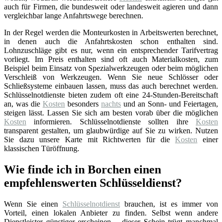
auch für Firmen, die bundesweit oder landesweit agieren und dann
vergleichbar lange Anfahrtswege berechnen.
In der Regel werden die Monteurkosten in Arbeitswerten berechnet,
in denen auch die Anfahrtskosten schon enthalten sind.
Lohnzuschläge gibt es nur, wenn ein entsprechender Tarifvertrag
vorliegt. Im Preis enthalten sind oft auch Materialkosten, zum
Beispiel beim Einsatz von Spezialwerkzeugen oder beim möglichen
Verschleiß von Werkzeugen. Wenn Sie neue Schlösser oder
Schließsysteme einbauen lassen, muss das auch berechnet werden.
Schlüsselnotdienste bieten zudem oft eine 24-Stunden-Bereitschaft
an, was die
Kosten
besonders
nachts
und an Sonn- und Feiertagen,
steigen lässt. Lassen Sie sich am besten vorab über die möglichen
Kosten
informieren. Schlüsselnotdienste sollten ihre
Kosten
transparent gestalten, um glaubwürdige auf Sie zu wirken. Nutzen
Sie dazu unsere Karte mit Richtwerten für die
Kosten
einer
klassischen Türöffnung.
Wie finde ich in Borchen einen
empfehlenswerten Schlüsseldienst?
Wenn Sie einen
Schlüsselnotdienst
brauchen, ist es immer von
Vorteil, einen lokalen Anbieter zu finden. Selbst wenn andere
Dienstleister günstiger erscheinen – dieser Schein trügt manchmal