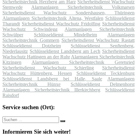
Sicherheitstechnik Herzberg am Harz
Sicherheitsdienst Wachschutz
Stemwede
Alarmanlagen Sicherheitstechnik Volkmarsen
Sicherheitsdienst Wachschutz Sondershausen, Thüringen
Alarmanlagen Sicherheitstechnik Altena, Westfalen
Schlüsseldienst
Tharandt
Sicherheitsdienst Wachschutz Fridolfing
Sicherheitsdienst
Wachschutz Schwindegg
Alarmanlagen Sicherheitstechnik
Schwülper
Schlüsseldienst Mindelheim
Alarmanlagen
Sicherheitstechnik Gommern
Sicherheitsdienst Wachschutz Rastatt
Schlüsseldienst Dotzheim
Schlüsseldienst Senftenberg,
Niederlausitz
Schlüsseldienst Landsberg am Lech
Sicherheitsdienst
Wachschutz Hattingen an der Ruhr
Alarmanlagen Sicherheitstechnik
Kitzingen
Alarmanlagen Sicherheitstechnik Geretsried
Sicherheitsdienst Wachschutz Schierling
Sicherheitsdienst
Wachschutz Hüttenberg, Hessen
Schlüsseldienst Tecklenburg
Schlüsseldienst Landsberg bei Halle, Saale
Alarmanlagen
Sicherheitstechnik Hünxe
Schlüsseldienst Delmenhorst
Alarmanlagen Sicherheitstechnik Illerkirchberg
Schlüsseldienst
Raisdorf
Service suchen (Ort):
Suche
Suchen
nach:
Informieren Sie sich weiter!