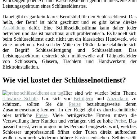
Fahrzeugen jeder Art und Kassensystemen gehört mittlerweile zum
Leistungsspektrum eines Schlüsseldienstes.
Dabei gibt es gar kein klares Berufsbild für den Schlüsseldienst. Das
heißt, der Beruf ist nicht geschützt und es gibt keine direkte
Ausbildung
dafür. Eine Schlüsseldienstfirma kann daher jeder
betreiben und das ist manchmal auch problematisch. Es handelt sich
beim Schlüsseldienst auch nicht um ein klassisches Handwerk, wie
viele annehmen. Erst seit der Mitte der 1960er Jahre etablierte sich
der Begriff Schlüsselfertigung und Schlüsseldienst. Das
Leistungsspektrum erstreckt sich mittlerweile auf Tätigkeitsfelder
von Schlossern, Glasern, Tischlern und Handwerkern der
Elektroinstallation.
Wie viel kostet der Schlüsselnotdienst?
Hier sind wir wieder beim Thema
schwarze Schafe
. Um sich vor
Betrügern
und
Abzockern
zu
schützen, sollten Sie die
Preise
beziehungsweise deren
Zusammensetzung kennen. In der Regel gibt es durchschnittliche
oder tarifliche
Preise
. Viele betrügerische Firmen nutzen die
Verzweiflung ihrer Kunden und verlangen viel zu hohe
Preise
. Das
passiert meist, wenn ungeschultes Personal eingesetzt wird, welches
Schlösser unprofessionell öffnet oder Türen direkt aufbrechen
wollen, wodurch wiederum höhere
Kosten
entstehen. Selbiges gilt