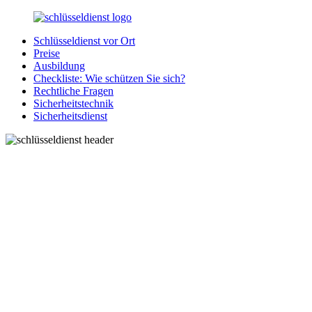
Zurück
zum
Schlüsseldienst vor Ort
Inhalt
SchluesseldienstDirekt.de
Ihre
Preise
Notlage
Ausbildung
wird
Checkliste: Wie schützen Sie sich?
gelöst!
Rechtliche Fragen
Sicherheitstechnik
Sicherheitsdienst