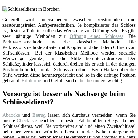
Generell wird unterschieden zwischen zerstörenden und
zerstörungsfreien Aufsperrtechniken. Je komplizierter das Schloss
ist, desto raffinierter sollte das Werkzeug zur Öffnung sein. Es gibt
zwei gängige Methoden zur
Öffnung eines Schlosses
: Die
Perkussionsmethode und die klassische Methode. Die
Perkussionsmethode arbeitet mit Klopfen und dient dem Öffnen von
Stiftschlössern. Bei der klassischen Methode werden spezielle
Werkzeuge genutzt, um die Stifte herunterzudrücken. Der
Schließzylinder lässt sich dadurch drehen bis er sich in der richtigen
Position befindet, um das Schloss zu öffnen. Beim Harken über die
Stifte werden diese heruntergedrückt und so in die richtige Position
gebracht.
Erfahrung
und Gefühl sind dabei besonders wichtig.
Vorsorge ist besser als Nachsorge beim
Schlüsseldienst?
Abzocke
und
Betrug
lassen sich durchaus vermeiden, wenn Sie
unsere
Checkliste
beachten, im besten Fall benötigen Sie gar keinen
Schlüsseldienst, weil Sie vorbereitet sind und einen Zweitschlüssel
bei einer vertrauenswürdigen Person in der Nähe untergebracht
haben. Außer bei persönlicher Bekanntschaft weiß vorher nie ganz