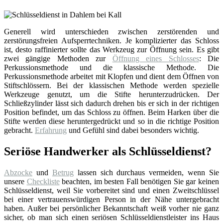
Generell wird unterschieden zwischen zerstörenden und
zerstörungsfreien Aufsperrtechniken. Je komplizierter das Schloss
ist, desto raffinierter sollte das Werkzeug zur Öffnung sein. Es gibt
zwei gängige Methoden zur
Öffnung eines Schlosses
: Die
Perkussionsmethode und die klassische Methode. Die
Perkussionsmethode arbeitet mit Klopfen und dient dem Öffnen von
Stiftschlössern. Bei der klassischen Methode werden spezielle
Werkzeuge genutzt, um die Stifte herunterzudrücken. Der
Schließzylinder lässt sich dadurch drehen bis er sich in der richtigen
Position befindet, um das Schloss zu öffnen. Beim Harken über die
Stifte werden diese heruntergedrückt und so in die richtige Position
gebracht.
Erfahrung
und Gefühl sind dabei besonders wichtig.
Seriöse Handwerker als Schlüsseldienst?
Abzocke
und
Betrug
lassen sich durchaus vermeiden, wenn Sie
unsere
Checkliste
beachten, im besten Fall benötigen Sie gar keinen
Schlüsseldienst, weil Sie vorbereitet sind und einen Zweitschlüssel
bei einer vertrauenswürdigen Person in der Nähe untergebracht
haben. Außer bei persönlicher Bekanntschaft weiß vorher nie ganz
sicher, ob man sich einen seriösen Schlüsseldienstleister ins Haus