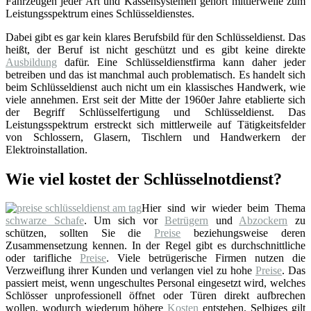
Fahrzeugen jeder Art und Kassensystemen gehört mittlerweile zum
Leistungsspektrum eines Schlüsseldienstes.
Dabei gibt es gar kein klares Berufsbild für den Schlüsseldienst. Das
heißt, der Beruf ist nicht geschützt und es gibt keine direkte
Ausbildung
dafür. Eine Schlüsseldienstfirma kann daher jeder
betreiben und das ist manchmal auch problematisch. Es handelt sich
beim Schlüsseldienst auch nicht um ein klassisches Handwerk, wie
viele annehmen. Erst seit der Mitte der 1960er Jahre etablierte sich
der Begriff Schlüsselfertigung und Schlüsseldienst. Das
Leistungsspektrum erstreckt sich mittlerweile auf Tätigkeitsfelder
von Schlossern, Glasern, Tischlern und Handwerkern der
Elektroinstallation.
Wie viel kostet der Schlüsselnotdienst?
Hier sind wir wieder beim Thema
schwarze Schafe
. Um sich vor
Betrügern
und
Abzockern
zu
schützen, sollten Sie die
Preise
beziehungsweise deren
Zusammensetzung kennen. In der Regel gibt es durchschnittliche
oder tarifliche
Preise
. Viele betrügerische Firmen nutzen die
Verzweiflung ihrer Kunden und verlangen viel zu hohe
Preise
. Das
passiert meist, wenn ungeschultes Personal eingesetzt wird, welches
Schlösser unprofessionell öffnet oder Türen direkt aufbrechen
wollen, wodurch wiederum höhere
Kosten
entstehen. Selbiges gilt