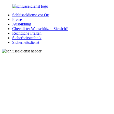
Zurück
zum
Schlüsseldienst vor Ort
Inhalt
SchluesseldienstDirekt.de
Ihre
Preise
Notlage
Ausbildung
wird
Checkliste: Wie schützen Sie sich?
gelöst!
Rechtliche Fragen
Sicherheitstechnik
Sicherheitsdienst