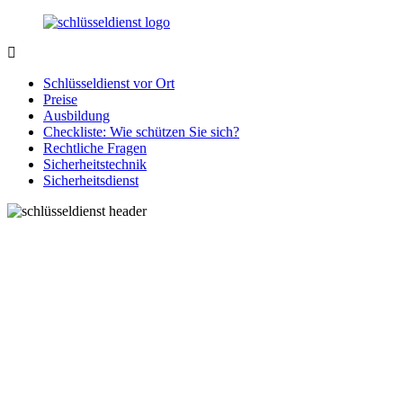
Zurück
zum
Inhalt
SchluesseldienstDirekt.de
Ihre
Notlage
Schlüsseldienst vor Ort
wird
Preise
gelöst!
Ausbildung
Checkliste: Wie schützen Sie sich?
Rechtliche Fragen
Sicherheitstechnik
Sicherheitsdienst