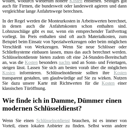
wollen, wodurch wiederum höhere
Kosten
entstehen. Selbiges gilt
auch für Firmen, die bundesweit oder landesweit agieren und dann
vergleichbar lange Anfahrtswege berechnen.
In der Regel werden die Monteurkosten in Arbeitswerten berechnet,
in denen auch die Anfahrtskosten schon enthalten sind.
Lohnzuschläge gibt es nur, wenn ein entsprechender Tarifvertrag
vorliegt. Im Preis enthalten sind oft auch Materialkosten, zum
Beispiel beim Einsatz von Spezialwerkzeugen oder beim möglichen
Verschleiß von Werkzeugen. Wenn Sie neue Schlösser oder
Schließsysteme einbauen lassen, muss das auch berechnet werden.
Schlüsselnotdienste bieten zudem oft eine 24-Stunden-Bereitschaft
an, was die
Kosten
besonders
nachts
und an Sonn- und Feiertagen,
steigen lässt. Lassen Sie sich am besten vorab über die möglichen
Kosten
informieren. Schlüsselnotdienste sollten ihre
Kosten
transparent gestalten, um glaubwürdige auf Sie zu wirken. Nutzen
Sie dazu unsere Karte mit Richtwerten für die
Kosten
einer
klassischen Türöffnung.
Wie finde ich in Damme, Dümmer einen
modernen Schlüsseldienst?
Wenn Sie einen
Schlüsselnotdienst
brauchen, ist es immer von
Vorteil, einen lokalen Anbieter zu finden. Selbst wenn andere