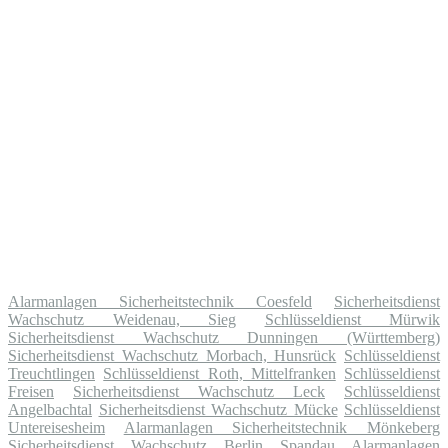
Alarmanlagen Sicherheitstechnik Coesfeld
Sicherheitsdienst
Wachschutz Weidenau, Sieg
Schlüsseldienst Mürwik
Sicherheitsdienst Wachschutz Dunningen (Württemberg)
Sicherheitsdienst Wachschutz Morbach, Hunsrück
Schlüsseldienst
Treuchtlingen
Schlüsseldienst Roth, Mittelfranken
Schlüsseldienst
Freisen
Sicherheitsdienst Wachschutz Leck
Schlüsseldienst
Angelbachtal
Sicherheitsdienst Wachschutz Mücke
Schlüsseldienst
Untereisesheim
Alarmanlagen Sicherheitstechnik Mönkeberg
Sicherheitsdienst Wachschutz Berlin Spandau
Alarmanlagen