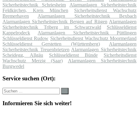
Sicherheitstechnik Schriesheim
Alarmanlagen Sicherheitstechnik
Feldkirchen, Kreis München
Sicherheitsdienst Wachschutz
Bremerhaven
Alarmanlagen Sicherheitstechnik Bexbach
Alarmanlagen Sicherheitstechnik Bergen auf Rügen
Alarmanlagen
Sicherheitstechnik Triberg im Schwarzwald
Schlüsseldienst
Kappelrodeck
Alarmanlagen Sicherheitstechnik Püttlingen
Schlüsseldienst Rudow
Sicherheitsdienst Wachschutz Moormerland
Schlüsseldienst Gerstetten (Württemberg)
Alarmanlagen
Sicherheitstechnik Treuenbrietzen
Alarmanlagen Sicherheitstechnik
Scheidegg, Allgäu
Schlüsseldienst Bünde
Sicherheitsdienst
Wachschutz Merzig (Saar)
Alarmanlagen Sicherheitstechnik
Burgwedel
Service suchen (Ort):
Suche
Suchen
nach:
Informieren Sie sich weiter!