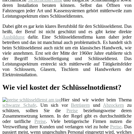
deren Installation beraten können. Selbst das Öffnen von
Fahrzeugen jeder Art und Kassensystemen gehört mittlerweile zum
Leistungsspektrum eines Schlüsseldienstes.
Dabei gibt es gar kein klares Berufsbild für den Schlüsseldienst. Das
heißt, der Beruf ist nicht geschützt und es gibt keine direkte
Ausbildung
dafür. Eine Schlüsseldienstfirma kann daher jeder
betreiben und das ist manchmal auch problematisch. Es handelt sich
beim Schlüsseldienst auch nicht um ein klassisches Handwerk, wie
viele annehmen. Erst seit der Mitte der 1960er Jahre etablierte sich
der Begriff Schlüsselfertigung und Schlüsseldienst. Das
Leistungsspektrum erstreckt sich mittlerweile auf Tätigkeitsfelder
von Schlossern, Glasern, Tischlern und Handwerkern der
Elektroinstallation.
Wie viel kostet der Schlüsselnotdienst?
Hier sind wir wieder beim Thema
schwarze Schafe
. Um sich vor
Betrügern
und
Abzockern
zu
schützen, sollten Sie die
Preise
beziehungsweise deren
Zusammensetzung kennen. In der Regel gibt es durchschnittliche
oder tarifliche
Preise
. Viele betrügerische Firmen nutzen die
Verzweiflung ihrer Kunden und verlangen viel zu hohe
Preise
. Das
passiert meist, wenn ungeschultes Personal eingesetzt wird, welches