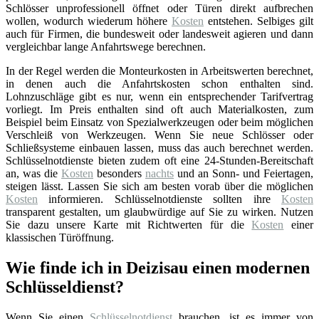
Schlösser unprofessionell öffnet oder Türen direkt aufbrechen
wollen, wodurch wiederum höhere
Kosten
entstehen. Selbiges gilt
auch für Firmen, die bundesweit oder landesweit agieren und dann
vergleichbar lange Anfahrtswege berechnen.
In der Regel werden die Monteurkosten in Arbeitswerten berechnet,
in denen auch die Anfahrtskosten schon enthalten sind.
Lohnzuschläge gibt es nur, wenn ein entsprechender Tarifvertrag
vorliegt. Im Preis enthalten sind oft auch Materialkosten, zum
Beispiel beim Einsatz von Spezialwerkzeugen oder beim möglichen
Verschleiß von Werkzeugen. Wenn Sie neue Schlösser oder
Schließsysteme einbauen lassen, muss das auch berechnet werden.
Schlüsselnotdienste bieten zudem oft eine 24-Stunden-Bereitschaft
an, was die
Kosten
besonders
nachts
und an Sonn- und Feiertagen,
steigen lässt. Lassen Sie sich am besten vorab über die möglichen
Kosten
informieren. Schlüsselnotdienste sollten ihre
Kosten
transparent gestalten, um glaubwürdige auf Sie zu wirken. Nutzen
Sie dazu unsere Karte mit Richtwerten für die
Kosten
einer
klassischen Türöffnung.
Wie finde ich in Deizisau einen modernen
Schlüsseldienst?
Wenn Sie einen
Schlüsselnotdienst
brauchen, ist es immer von