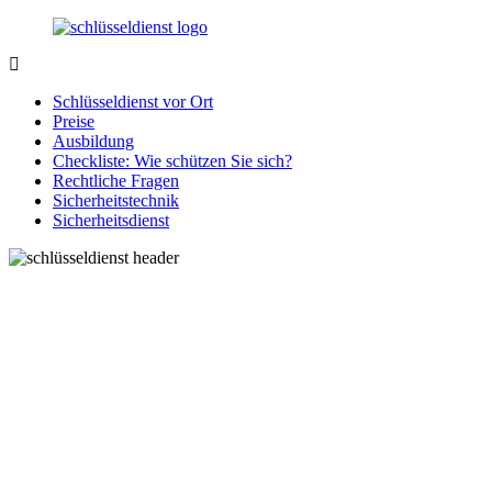
Zurück
zum
Inhalt
SchluesseldienstDirekt.de
Ihre
Notlage
Schlüsseldienst vor Ort
wird
Preise
gelöst!
Ausbildung
Checkliste: Wie schützen Sie sich?
Rechtliche Fragen
Sicherheitstechnik
Sicherheitsdienst