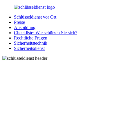
Zurück
zum
Schlüsseldienst vor Ort
Inhalt
SchluesseldienstDirekt.de
Ihre
Preise
Notlage
Ausbildung
wird
Checkliste: Wie schützen Sie sich?
gelöst!
Rechtliche Fragen
Sicherheitstechnik
Sicherheitsdienst