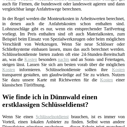
auch für Firmen, die bundesweit oder landesweit agieren und dann
vergleichbar lange Anfahrtswege berechnen.
In der Regel werden die Monteurkosten in Arbeitswerten berechnet,
in denen auch die Anfahrtskosten schon enthalten sind.
Lohnzuschläge gibt es nur, wenn ein entsprechender Tarifvertrag
vorliegt. Im Preis enthalten sind oft auch Materialkosten, zum
Beispiel beim Einsatz von Spezialwerkzeugen oder beim möglichen
Verschleiß von Werkzeugen. Wenn Sie neue Schlösser oder
Schließsysteme einbauen lassen, muss das auch berechnet werden.
Schlüsselnotdienste bieten zudem oft eine 24-Stunden-Bereitschaft
an, was die
Kosten
besonders
nachts
und an Sonn- und Feiertagen,
steigen lässt. Lassen Sie sich am besten vorab über die möglichen
Kosten
informieren. Schlüsselnotdienste sollten ihre
Kosten
transparent gestalten, um glaubwürdige auf Sie zu wirken. Nutzen
Sie dazu unsere Karte mit Richtwerten für die
Kosten
einer
klassischen Türöffnung.
Wie finde ich in Dünnwald einen
erstklassigen Schlüsseldienst?
Wenn Sie einen
Schlüsselnotdienst
brauchen, ist es immer von
Vorteil, einen lokalen Anbieter zu finden. Selbst wenn andere
Dienstleister günstiger erscheinen – dieser Schein trügt manchmal