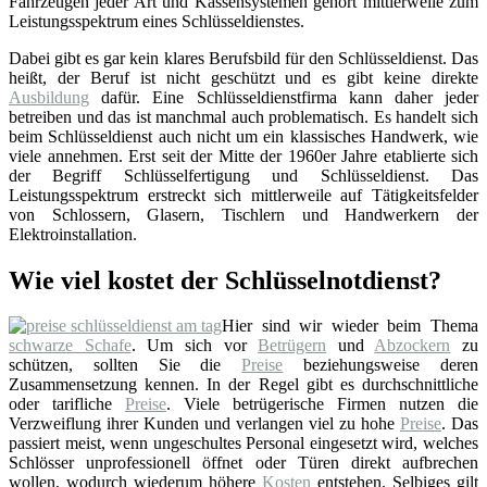
Fahrzeugen jeder Art und Kassensystemen gehört mittlerweile zum
Leistungsspektrum eines Schlüsseldienstes.
Dabei gibt es gar kein klares Berufsbild für den Schlüsseldienst. Das
heißt, der Beruf ist nicht geschützt und es gibt keine direkte
Ausbildung
dafür. Eine Schlüsseldienstfirma kann daher jeder
betreiben und das ist manchmal auch problematisch. Es handelt sich
beim Schlüsseldienst auch nicht um ein klassisches Handwerk, wie
viele annehmen. Erst seit der Mitte der 1960er Jahre etablierte sich
der Begriff Schlüsselfertigung und Schlüsseldienst. Das
Leistungsspektrum erstreckt sich mittlerweile auf Tätigkeitsfelder
von Schlossern, Glasern, Tischlern und Handwerkern der
Elektroinstallation.
Wie viel kostet der Schlüsselnotdienst?
Hier sind wir wieder beim Thema
schwarze Schafe
. Um sich vor
Betrügern
und
Abzockern
zu
schützen, sollten Sie die
Preise
beziehungsweise deren
Zusammensetzung kennen. In der Regel gibt es durchschnittliche
oder tarifliche
Preise
. Viele betrügerische Firmen nutzen die
Verzweiflung ihrer Kunden und verlangen viel zu hohe
Preise
. Das
passiert meist, wenn ungeschultes Personal eingesetzt wird, welches
Schlösser unprofessionell öffnet oder Türen direkt aufbrechen
wollen, wodurch wiederum höhere
Kosten
entstehen. Selbiges gilt