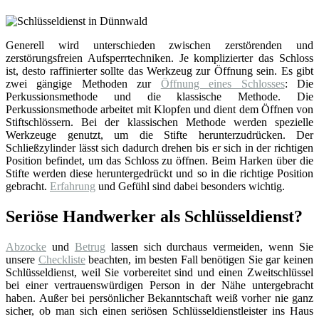
Generell wird unterschieden zwischen zerstörenden und
zerstörungsfreien Aufsperrtechniken. Je komplizierter das Schloss
ist, desto raffinierter sollte das Werkzeug zur Öffnung sein. Es gibt
zwei gängige Methoden zur
Öffnung eines Schlosses
: Die
Perkussionsmethode und die klassische Methode. Die
Perkussionsmethode arbeitet mit Klopfen und dient dem Öffnen von
Stiftschlössern. Bei der klassischen Methode werden spezielle
Werkzeuge genutzt, um die Stifte herunterzudrücken. Der
Schließzylinder lässt sich dadurch drehen bis er sich in der richtigen
Position befindet, um das Schloss zu öffnen. Beim Harken über die
Stifte werden diese heruntergedrückt und so in die richtige Position
gebracht.
Erfahrung
und Gefühl sind dabei besonders wichtig.
Seriöse Handwerker als Schlüsseldienst?
Abzocke
und
Betrug
lassen sich durchaus vermeiden, wenn Sie
unsere
Checkliste
beachten, im besten Fall benötigen Sie gar keinen
Schlüsseldienst, weil Sie vorbereitet sind und einen Zweitschlüssel
bei einer vertrauenswürdigen Person in der Nähe untergebracht
haben. Außer bei persönlicher Bekanntschaft weiß vorher nie ganz
sicher, ob man sich einen seriösen Schlüsseldienstleister ins Haus