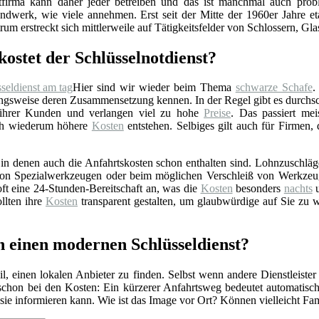
stfirma kann daher jeder betreiben und das ist manchmal auch prob
ndwerk, wie viele annehmen. Erst seit der Mitte der 1960er Jahre eta
rum erstreckt sich mittlerweile auf Tätigkeitsfelder von Schlossern, Gl
kostet der Schlüsselnotdienst?
Hier sind wir wieder beim Thema
schwarze Schafe
.
gsweise deren Zusammensetzung kennen. In der Regel gibt es durchschn
 ihrer Kunden und verlangen viel zu hohe
Preise
. Das passiert mei
rch wiederum höhere
Kosten
entstehen. Selbiges gilt auch für Firmen,
n denen auch die Anfahrtskosten schon enthalten sind. Lohnzuschläge 
z von Spezialwerkzeugen oder beim möglichen Verschleiß von Werkzeu
ft eine 24-Stunden-Bereitschaft an, was die
Kosten
besonders
nachts
u
llten ihre
Kosten
transparent gestalten, um glaubwürdige auf Sie zu 
n einen modernen Schlüsseldienst?
l, einen lokalen Anbieter zu finden. Selbst wenn andere Dienstleister
 schon bei den Kosten: Ein kürzerer Anfahrtsweg bedeutet automatis
r sie informieren kann. Wie ist das Image vor Ort? Können vielleicht F