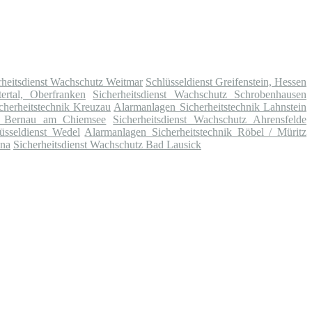
rheitsdienst Wachschutz Weitmar
Schlüsseldienst Greifenstein, Hessen
ertal, Oberfranken
Sicherheitsdienst Wachschutz Schrobenhausen
cherheitstechnik Kreuzau
Alarmanlagen Sicherheitstechnik Lahnstein
tz Bernau am Chiemsee
Sicherheitsdienst Wachschutz Ahrensfelde
üsseldienst Wedel
Alarmanlagen Sicherheitstechnik Röbel / Müritz
hna
Sicherheitsdienst Wachschutz Bad Lausick