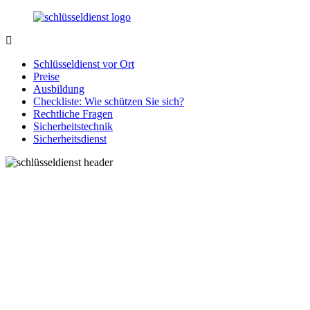
Zurück
zum
Inhalt
SchluesseldienstDirekt.de
Ihre
Notlage
Schlüsseldienst vor Ort
wird
Preise
gelöst!
Ausbildung
Checkliste: Wie schützen Sie sich?
Rechtliche Fragen
Sicherheitstechnik
Sicherheitsdienst