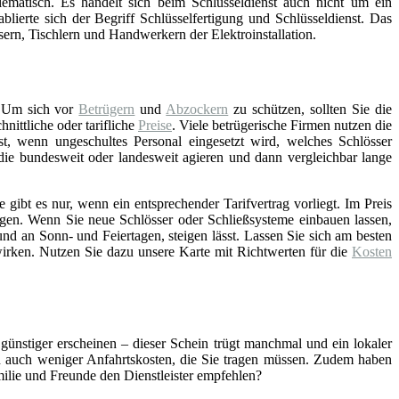
lematisch. Es handelt sich beim Schlüsseldienst auch nicht um ein
blierte sich der Begriff Schlüsselfertigung und Schlüsseldienst. Das
asern, Tischlern und Handwerkern der Elektroinstallation.
 Um sich vor
Betrügern
und
Abzockern
zu schützen, sollten Sie die
ittliche oder tarifliche
Preise
. Viele betrügerische Firmen nutzen die
st, wenn ungeschultes Personal eingesetzt wird, welches Schlösser
 die bundesweit oder landesweit agieren und dann vergleichbar lange
gibt es nur, wenn ein entsprechender Tarifvertrag vorliegt. Im Preis
gen. Wenn Sie neue Schlösser oder Schließsysteme einbauen lassen,
nd an Sonn- und Feiertagen, steigen lässt. Lassen Sie sich am besten
wirken. Nutzen Sie dazu unsere Karte mit Richtwerten für die
Kosten
 günstiger erscheinen – dieser Schein trügt manchmal und ein lokaler
ch auch weniger Anfahrtskosten, die Sie tragen müssen. Zudem haben
amilie und Freunde den Dienstleister empfehlen?