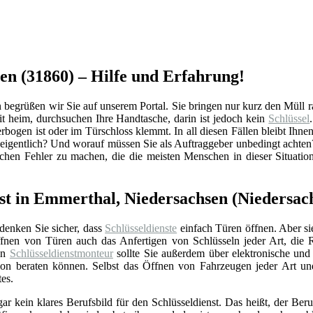
en (31860) – Hilfe und Erfahrung!
grüßen wir Sie auf unserem Portal. Sie bringen nur kurz den Müll raus
 heim, durchsuchen Ihre Handtasche, darin ist jedoch kein
Schlüssel
rbogen ist oder im Türschloss klemmt. In all diesen Fällen bleibt Ihnen
igentlich? Und worauf müssen Sie als Auftraggeber unbedingt achten?
schen Fehler zu machen, die die meisten Menschen in dieser Situati
nst in Emmerthal, Niedersachsen (Niedersac
 denken Sie sicher, dass
Schlüsseldienste
einfach Türen öffnen. Aber si
nen von Türen auch das Anfertigen von Schlüsseln jeder Art, die 
Ein
Schlüsseldienstmonteur
sollte Sie außerdem über elektronische un
ation beraten können. Selbst das Öffnen von Fahrzeugen jeder Art u
tes.
gar kein klares Berufsbild für den Schlüsseldienst. Das heißt, der Beru