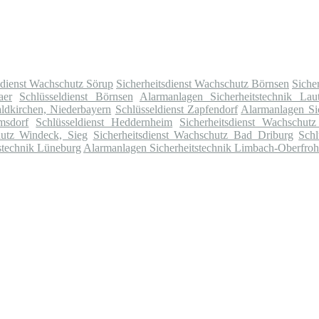
sdienst Wachschutz Sörup
Sicherheitsdienst Wachschutz Börnsen
Siche
aer
Schlüsseldienst Börnsen
Alarmanlagen Sicherheitstechnik Laut
ldkirchen, Niederbayern
Schlüsseldienst Zapfendorf
Alarmanlagen Si
msdorf
Schlüsseldienst Heddernheim
Sicherheitsdienst Wachschu
hutz Windeck, Sieg
Sicherheitsdienst Wachschutz Bad Driburg
Schl
stechnik Lüneburg
Alarmanlagen Sicherheitstechnik Limbach-Oberfro