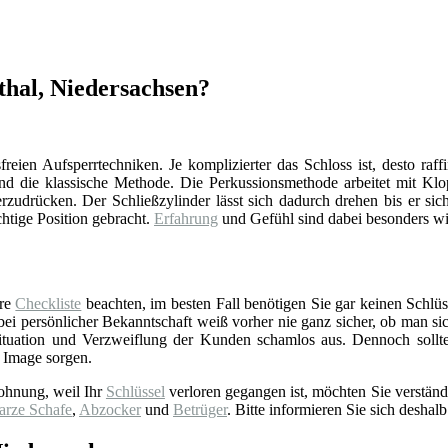
thal, Niedersachsen?
reien Aufsperrtechniken. Je komplizierter das Schloss ist, desto raff
d die klassische Methode. Die Perkussionsmethode arbeitet mit Klop
zudrücken. Der Schließzylinder lässt sich dadurch drehen bis er sich
chtige Position gebracht.
Erfahrung
und Gefühl sind dabei besonders wi
ere
Checkliste
beachten, im besten Fall benötigen Sie gar keinen Schlüss
 persönlicher Bekanntschaft weiß vorher nie ganz sicher, ob man sich 
tuation und Verzweiflung der Kunden schamlos aus. Dennoch sollt
 Image sorgen.
ohnung, weil Ihr
Schlüssel
verloren gegangen ist, möchten Sie verständ
arze Schafe
,
Abzocker
und
Betrüger
. Bitte informieren Sie sich deshalb