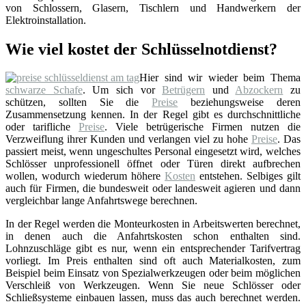
von Schlossern, Glasern, Tischlern und Handwerkern der
Elektroinstallation.
Wie viel kostet der Schlüsselnotdienst?
Hier sind wir wieder beim Thema
schwarze Schafe
. Um sich vor
Betrügern
und
Abzockern
zu
schützen, sollten Sie die
Preise
beziehungsweise deren
Zusammensetzung kennen. In der Regel gibt es durchschnittliche
oder tarifliche
Preise
. Viele betrügerische Firmen nutzen die
Verzweiflung ihrer Kunden und verlangen viel zu hohe
Preise
. Das
passiert meist, wenn ungeschultes Personal eingesetzt wird, welches
Schlösser unprofessionell öffnet oder Türen direkt aufbrechen
wollen, wodurch wiederum höhere
Kosten
entstehen. Selbiges gilt
auch für Firmen, die bundesweit oder landesweit agieren und dann
vergleichbar lange Anfahrtswege berechnen.
In der Regel werden die Monteurkosten in Arbeitswerten berechnet,
in denen auch die Anfahrtskosten schon enthalten sind.
Lohnzuschläge gibt es nur, wenn ein entsprechender Tarifvertrag
vorliegt. Im Preis enthalten sind oft auch Materialkosten, zum
Beispiel beim Einsatz von Spezialwerkzeugen oder beim möglichen
Verschleiß von Werkzeugen. Wenn Sie neue Schlösser oder
Schließsysteme einbauen lassen, muss das auch berechnet werden.