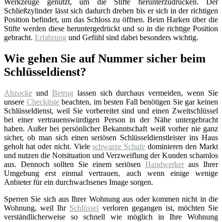
Werkzeuge genutzt, um die Stifte herunterzudrücken. Der
Schließzylinder lässt sich dadurch drehen bis er sich in der richtigen
Position befindet, um das Schloss zu öffnen. Beim Harken über die
Stifte werden diese heruntergedrückt und so in die richtige Position
gebracht.
Erfahrung
und Gefühl sind dabei besonders wichtig.
Wie gehen Sie auf Nummer sicher beim
Schlüsseldienst?
Abzocke
und
Betrug
lassen sich durchaus vermeiden, wenn Sie
unsere
Checkliste
beachten, im besten Fall benötigen Sie gar keinen
Schlüsseldienst, weil Sie vorbereitet sind und einen Zweitschlüssel
bei einer vertrauenswürdigen Person in der Nähe untergebracht
haben. Außer bei persönlicher Bekanntschaft weiß vorher nie ganz
sicher, ob man sich einen seriösen Schlüsseldienstleister ins Haus
geholt hat oder nicht. Viele
schwarze Schafe
dominieren den Markt
und nutzen die Notsituation und Verzweiflung der Kunden schamlos
aus. Dennoch sollten Sie einem seriösen
Handwerker
aus Ihrer
Umgebung erst einmal vertrauen, auch wenn einige wenige
Anbieter für ein durchwachsenes Image sorgen.
Sperren Sie sich aus Ihrer Wohnung aus oder kommen nicht in die
Wohnung, weil Ihr
Schlüssel
verloren gegangen ist, möchten Sie
verständlicherweise so schnell wie möglich in Ihre Wohnung