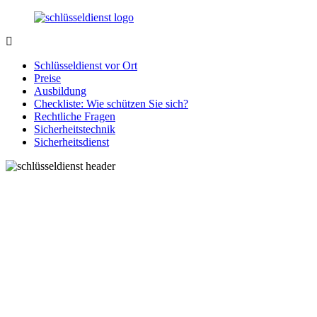
Zurück
zum
Inhalt
SchluesseldienstDirekt.de
Ihre
Notlage
Schlüsseldienst vor Ort
wird
Preise
gelöst!
Ausbildung
Checkliste: Wie schützen Sie sich?
Rechtliche Fragen
Sicherheitstechnik
Sicherheitsdienst