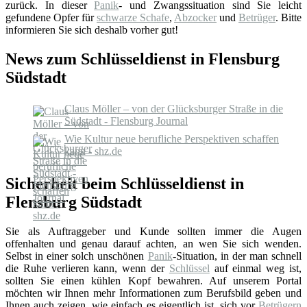
zurück. In dieser
Panik
- und Zwangssituation sind Sie leicht
gefundene Opfer für
schwarze Schafe
,
Abzocker
und
Betrüger
. Bitte
informieren Sie sich deshalb vorher gut!
News zum Schlüsseldienst in Flensburg
Südstadt
Claus Möller – von der Glücksburger Straße in die
Südstadt - Flensburg Journal
Wie Kultur neue berufliche Perspektiven schaffen
kann - shz.de
Sicherheit beim Schlüsseldienst in
Flensburg Südstadt
Sie als Auftraggeber und Kunde sollten immer die Augen
offenhalten und genau darauf achten, an wen Sie sich wenden.
Selbst in einer solch unschönen
Panik
-Situation, in der man schnell
die Ruhe verlieren kann, wenn der
Schlüssel
auf einmal weg ist,
sollten Sie einen kühlen Kopf bewahren. Auf unserem Portal
möchten wir Ihnen mehr Informationen zum Berufsbild geben und
Ihnen auch zeigen, wie einfach es eigentlich ist, sich vor
Betrügern