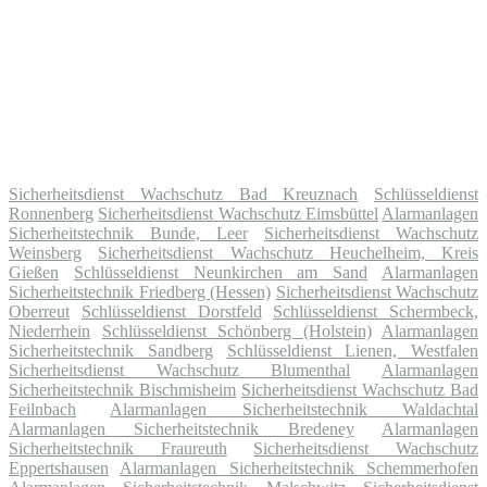
Sicherheitsdienst Wachschutz Bad Kreuznach
Schlüsseldienst
Ronnenberg
Sicherheitsdienst Wachschutz Eimsbüttel
Alarmanlagen
Sicherheitstechnik Bunde, Leer
Sicherheitsdienst Wachschutz
Weinsberg
Sicherheitsdienst Wachschutz Heuchelheim, Kreis
Gießen
Schlüsseldienst Neunkirchen am Sand
Alarmanlagen
Sicherheitstechnik Friedberg (Hessen)
Sicherheitsdienst Wachschutz
Oberreut
Schlüsseldienst Dorstfeld
Schlüsseldienst Schermbeck,
Niederrhein
Schlüsseldienst Schönberg (Holstein)
Alarmanlagen
Sicherheitstechnik Sandberg
Schlüsseldienst Lienen, Westfalen
Sicherheitsdienst Wachschutz Blumenthal
Alarmanlagen
Sicherheitstechnik Bischmisheim
Sicherheitsdienst Wachschutz Bad
Feilnbach
Alarmanlagen Sicherheitstechnik Waldachtal
Alarmanlagen Sicherheitstechnik Bredeney
Alarmanlagen
Sicherheitstechnik Fraureuth
Sicherheitsdienst Wachschutz
Eppertshausen
Alarmanlagen Sicherheitstechnik Schemmerhofen