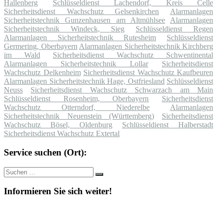
Hallenberg
Schlüsseldienst Lachendorf, Kreis Celle
Sicherheitsdienst Wachschutz Gelsenkirchen
Alarmanlagen
Sicherheitstechnik Gunzenhausen am Altmühlsee
Alarmanlagen
Sicherheitstechnik Windeck, Sieg
Schlüsseldienst Regen
Alarmanlagen Sicherheitstechnik Rutesheim
Schlüsseldienst
Germering, Oberbayern
Alarmanlagen Sicherheitstechnik Kirchberg
im Wald
Sicherheitsdienst Wachschutz Schwentinental
Alarmanlagen Sicherheitstechnik Lollar
Sicherheitsdienst
Wachschutz Delkenheim
Sicherheitsdienst Wachschutz Kaufbeuren
Alarmanlagen Sicherheitstechnik Hage, Ostfriesland
Schlüsseldienst
Neuss
Sicherheitsdienst Wachschutz Schwarzach am Main
Schlüsseldienst Rosenheim, Oberbayern
Sicherheitsdienst
Wachschutz Otterndorf, Niederelbe
Alarmanlagen
Sicherheitstechnik Neuenstein (Württemberg)
Sicherheitsdienst
Wachschutz Bösel, Oldenburg
Schlüsseldienst Halberstadt
Sicherheitsdienst Wachschutz Extertal
Service suchen (Ort):
Suche
Suchen
nach:
Informieren Sie sich weiter!