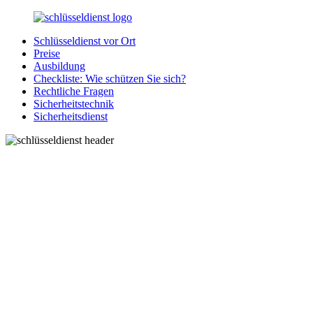
Zurück
zum
Schlüsseldienst vor Ort
Inhalt
SchluesseldienstDirekt.de
Ihre
Preise
Notlage
Ausbildung
wird
Checkliste: Wie schützen Sie sich?
gelöst!
Rechtliche Fragen
Sicherheitstechnik
Sicherheitsdienst