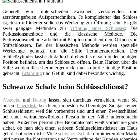
Generell wird unterschieden zwischen zerstörenden und
zerstörungsfreien Aufsperrtechniken. Je komplizierter das Schloss
ist, desto raffinierter sollte das Werkzeug zur Öffnung sein. Es gibt
zwei gängige Methoden zur
Öffnung eines Schlosses
: Die
Perkussionsmethode und die klassische Methode. Die
Perkussionsmethode arbeitet mit Klopfen und dient dem Öffnen von
Stiftschlössern. Bei der klassischen Methode werden spezielle
Werkzeuge genutzt, um die Stifte herunterzudrücken. Der
Schließzylinder lässt sich dadurch drehen bis er sich in der richtigen
Position befindet, um das Schloss zu öffnen. Beim Harken über die
Stifte werden diese heruntergedrückt und so in die richtige Position
gebracht.
Erfahrung
und Gefühl sind dabei besonders wichtig.
Schwarze Schafe beim Schlüsseldienst?
Abzocke
und
Betrug
lassen sich durchaus vermeiden, wenn Sie
unsere
Checkliste
beachten, im besten Fall benötigen Sie gar keinen
Schlüsseldienst, weil Sie vorbereitet sind und einen Zweitschlüssel
bei einer vertrauenswürdigen Person in der Nähe untergebracht
haben. Außer bei persönlicher Bekanntschaft weiß vorher nie ganz
sicher, ob man sich einen seriösen Schlüsseldienstleister ins Haus
geholt hat oder nicht. Viele
schwarze Schafe
dominieren den Markt
und nutzen die Notsituation und Verzweiflung der Kunden schamlos