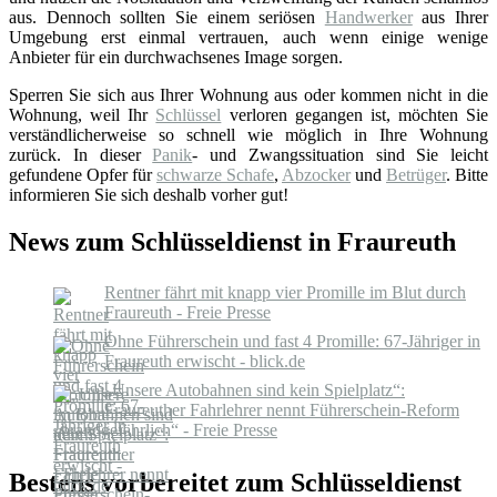
aus. Dennoch sollten Sie einem seriösen
Handwerker
aus Ihrer
Umgebung erst einmal vertrauen, auch wenn einige wenige
Anbieter für ein durchwachsenes Image sorgen.
Sperren Sie sich aus Ihrer Wohnung aus oder kommen nicht in die
Wohnung, weil Ihr
Schlüssel
verloren gegangen ist, möchten Sie
verständlicherweise so schnell wie möglich in Ihre Wohnung
zurück. In dieser
Panik
- und Zwangssituation sind Sie leicht
gefundene Opfer für
schwarze Schafe
,
Abzocker
und
Betrüger
. Bitte
informieren Sie sich deshalb vorher gut!
News zum Schlüsseldienst in Fraureuth
Rentner fährt mit knapp vier Promille im Blut durch
Fraureuth - Freie Presse
Ohne Führerschein und fast 4 Promille: 67-Jähriger in
Fraureuth erwischt - blick.de
„Unsere Autobahnen sind kein Spielplatz“:
Fraureuther Fahrlehrer nennt Führerschein-Reform
„brandgefährlich“ - Freie Presse
Bestens vorbereitet zum Schlüsseldienst