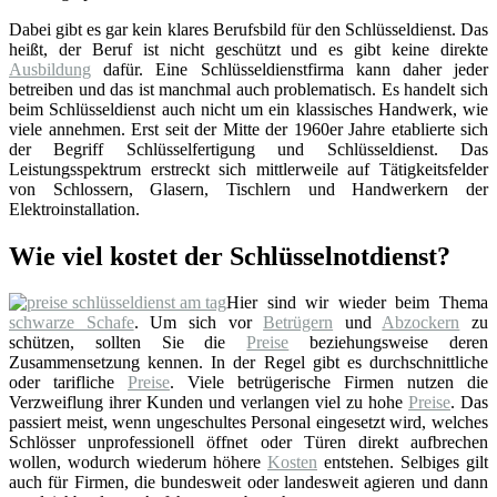
Dabei gibt es gar kein klares Berufsbild für den Schlüsseldienst. Das
heißt, der Beruf ist nicht geschützt und es gibt keine direkte
Ausbildung
dafür. Eine Schlüsseldienstfirma kann daher jeder
betreiben und das ist manchmal auch problematisch. Es handelt sich
beim Schlüsseldienst auch nicht um ein klassisches Handwerk, wie
viele annehmen. Erst seit der Mitte der 1960er Jahre etablierte sich
der Begriff Schlüsselfertigung und Schlüsseldienst. Das
Leistungsspektrum erstreckt sich mittlerweile auf Tätigkeitsfelder
von Schlossern, Glasern, Tischlern und Handwerkern der
Elektroinstallation.
Wie viel kostet der Schlüsselnotdienst?
Hier sind wir wieder beim Thema
schwarze Schafe
. Um sich vor
Betrügern
und
Abzockern
zu
schützen, sollten Sie die
Preise
beziehungsweise deren
Zusammensetzung kennen. In der Regel gibt es durchschnittliche
oder tarifliche
Preise
. Viele betrügerische Firmen nutzen die
Verzweiflung ihrer Kunden und verlangen viel zu hohe
Preise
. Das
passiert meist, wenn ungeschultes Personal eingesetzt wird, welches
Schlösser unprofessionell öffnet oder Türen direkt aufbrechen
wollen, wodurch wiederum höhere
Kosten
entstehen. Selbiges gilt
auch für Firmen, die bundesweit oder landesweit agieren und dann