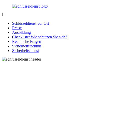
Zurück
zum
Inhalt
SchluesseldienstDirekt.de
Ihre
Notlage
Schlüsseldienst vor Ort
wird
Preise
gelöst!
Ausbildung
Checkliste: Wie schützen Sie sich?
Rechtliche Fragen
Sicherheitstechnik
Sicherheitsdienst