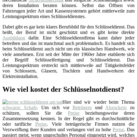
deren Installation beraten können. Selbst das Öffnen von
Fahrzeugen jeder Art und Kassensystemen gehört mittlerweile zum
Leistungsspektrum eines Schlüsseldienstes.
Dabei gibt es gar kein klares Berufsbild für den Schlüsseldienst. Das
heißt, der Beruf ist nicht geschützt und es gibt keine direkte
Ausbildung
dafür. Eine Schlüsseldienstfirma kann daher jeder
betreiben und das ist manchmal auch problematisch. Es handelt sich
beim Schlüsseldienst auch nicht um ein klassisches Handwerk, wie
viele annehmen. Erst seit der Mitte der 1960er Jahre etablierte sich
der Begriff Schlüsselfertigung und Schlüsseldienst. Das
Leistungsspektrum erstreckt sich mittlerweile auf Tätigkeitsfelder
von Schlossern, Glasern, Tischlern und Handwerkern der
Elektroinstallation.
Wie viel kostet der Schlüsselnotdienst?
Hier sind wir wieder beim Thema
schwarze Schafe
. Um sich vor
Betrügern
und
Abzockern
zu
schützen, sollten Sie die
Preise
beziehungsweise deren
Zusammensetzung kennen. In der Regel gibt es durchschnittliche
oder tarifliche
Preise
. Viele betrügerische Firmen nutzen die
Verzweiflung ihrer Kunden und verlangen viel zu hohe
Preise
. Das
passiert meist, wenn ungeschultes Personal eingesetzt wird, welches