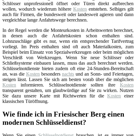
Schlösser unprofessionell öffnet oder Türen direkt aufbrechen
wollen, wodurch wiederum höhere
Kosten
entstehen. Selbiges gilt
auch für Firmen, die bundesweit oder landesweit agieren und dann
vergleichbar lange Anfahrtswege berechnen.
In der Regel werden die Monteurkosten in Arbeitswerten berechnet,
in denen auch die Anfahrtskosten schon enthalten sind.
Lohnzuschläge gibt es nur, wenn ein entsprechender Tarifvertrag
vorliegt. Im Preis enthalten sind oft auch Materialkosten, zum
Beispiel beim Einsatz von Spezialwerkzeugen oder beim möglichen
Verschleiß von Werkzeugen. Wenn Sie neue Schlösser oder
Schließsysteme einbauen lassen, muss das auch berechnet werden.
Schlüsselnotdienste bieten zudem oft eine 24-Stunden-Bereitschaft
an, was die
Kosten
besonders
nachts
und an Sonn- und Feiertagen,
steigen lässt. Lassen Sie sich am besten vorab über die möglichen
Kosten
informieren. Schlüsselnotdienste sollten ihre
Kosten
transparent gestalten, um glaubwürdige auf Sie zu wirken. Nutzen
Sie dazu unsere Karte mit Richtwerten für die
Kosten
einer
klassischen Türöffnung.
Wie finde ich in Friesischer Berg einen
modernen Schlüsseldienst?
Wenn Sie einen
Schlüsselnotdienst
brauchen, ist es immer von