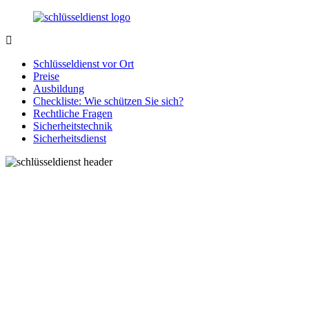
Zurück
zum
Inhalt
SchluesseldienstDirekt.de
Ihre
Notlage
Schlüsseldienst vor Ort
wird
Preise
gelöst!
Ausbildung
Checkliste: Wie schützen Sie sich?
Rechtliche Fragen
Sicherheitstechnik
Sicherheitsdienst