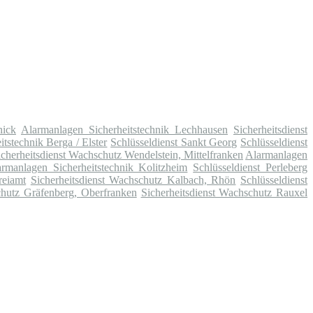
nick
Alarmanlagen Sicherheitstechnik Lechhausen
Sicherheitsdienst
tstechnik Berga / Elster
Schlüsseldienst Sankt Georg
Schlüsseldienst
icherheitsdienst Wachschutz Wendelstein, Mittelfranken
Alarmanlagen
rmanlagen Sicherheitstechnik Kolitzheim
Schlüsseldienst Perleberg
reiamt
Sicherheitsdienst Wachschutz Kalbach, Rhön
Schlüsseldienst
chutz Gräfenberg, Oberfranken
Sicherheitsdienst Wachschutz Rauxel