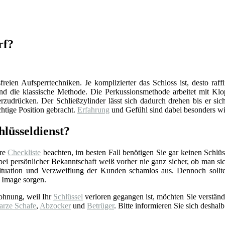
rf?
reien Aufsperrtechniken. Je komplizierter das Schloss ist, desto raff
d die klassische Methode. Die Perkussionsmethode arbeitet mit Klop
zudrücken. Der Schließzylinder lässt sich dadurch drehen bis er sich
chtige Position gebracht.
Erfahrung
und Gefühl sind dabei besonders wi
lüsseldienst?
ere
Checkliste
beachten, im besten Fall benötigen Sie gar keinen Schlüss
 persönlicher Bekanntschaft weiß vorher nie ganz sicher, ob man sich 
tuation und Verzweiflung der Kunden schamlos aus. Dennoch sollt
 Image sorgen.
ohnung, weil Ihr
Schlüssel
verloren gegangen ist, möchten Sie verständ
arze Schafe
,
Abzocker
und
Betrüger
. Bitte informieren Sie sich deshalb