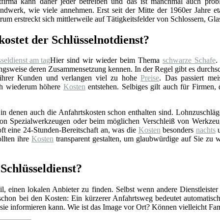
stfirma kann daher jeder betreiben und das ist manchmal auch prob
ndwerk, wie viele annehmen. Erst seit der Mitte der 1960er Jahre eta
rum erstreckt sich mittlerweile auf Tätigkeitsfelder von Schlossern, Gl
kostet der Schlüsselnotdienst?
Hier sind wir wieder beim Thema
schwarze Schafe
.
gsweise deren Zusammensetzung kennen. In der Regel gibt es durchschn
 ihrer Kunden und verlangen viel zu hohe
Preise
. Das passiert mei
rch wiederum höhere
Kosten
entstehen. Selbiges gilt auch für Firmen,
n denen auch die Anfahrtskosten schon enthalten sind. Lohnzuschläge 
z von Spezialwerkzeugen oder beim möglichen Verschleiß von Werkzeu
ft eine 24-Stunden-Bereitschaft an, was die
Kosten
besonders
nachts
u
llten ihre
Kosten
transparent gestalten, um glaubwürdige auf Sie zu 
Schlüsseldienst?
l, einen lokalen Anbieter zu finden. Selbst wenn andere Dienstleister
 schon bei den Kosten: Ein kürzerer Anfahrtsweg bedeutet automatis
r sie informieren kann. Wie ist das Image vor Ort? Können vielleicht F