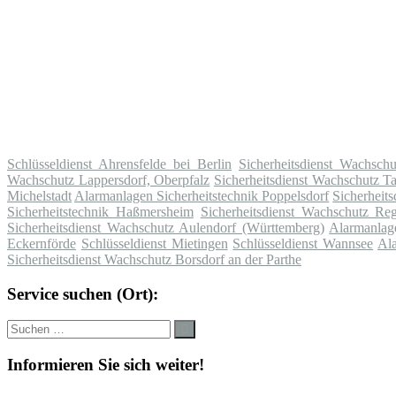
Schlüsseldienst Ahrensfelde bei Berlin
Sicherheitsdienst Wachsch
Wachschutz Lappersdorf, Oberpfalz
Sicherheitsdienst Wachschutz T
Michelstadt
Alarmanlagen Sicherheitstechnik Poppelsdorf
Sicherheit
Sicherheitstechnik Haßmersheim
Sicherheitsdienst Wachschutz Reg
Sicherheitsdienst Wachschutz Aulendorf (Württemberg)
Alarmanlag
Eckernförde
Schlüsseldienst Mietingen
Schlüsseldienst Wannsee
Ala
Sicherheitsdienst Wachschutz Borsdorf an der Parthe
Service suchen (Ort):
Suche
Suchen
nach:
Informieren Sie sich weiter!