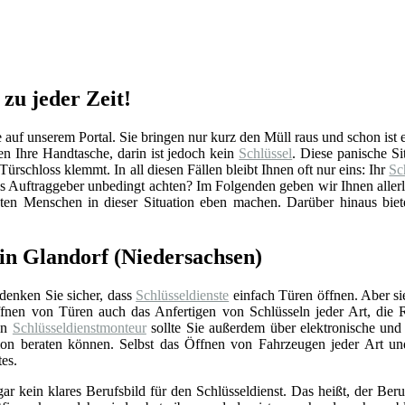
 zu jeder Zeit!
uf unserem Portal. Sie bringen nur kurz den Müll raus und schon ist es
 Ihre Handtasche, darin ist jedoch kein
Schlüssel
. Diese panische S
Türschloss klemmt. In all diesen Fällen bleibt Ihnen oft nur eins: Ihr
Sc
s Auftraggeber unbedingt achten? Im Folgenden geben wir Ihnen aller
sten Menschen in dieser Situation eben machen. Darüber hinaus biet
in Glandorf (Niedersachsen)
 denken Sie sicher, dass
Schlüsseldienste
einfach Türen öffnen. Aber si
nen von Türen auch das Anfertigen von Schlüsseln jeder Art, die 
Ein
Schlüsseldienstmonteur
sollte Sie außerdem über elektronische un
ation beraten können. Selbst das Öffnen von Fahrzeugen jeder Art u
tes.
gar kein klares Berufsbild für den Schlüsseldienst. Das heißt, der Beru