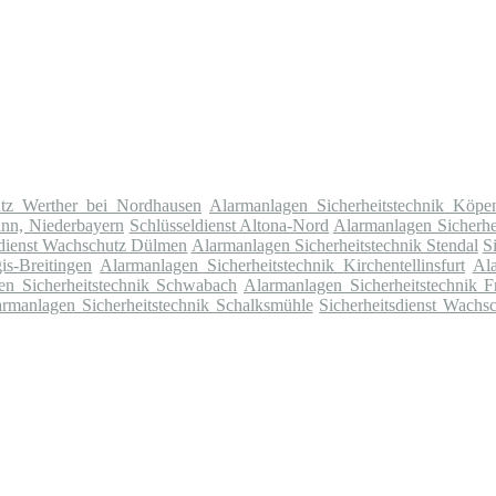
utz Werther bei Nordhausen
Alarmanlagen Sicherheitstechnik Köpe
ann, Niederbayern
Schlüsseldienst Altona-Nord
Alarmanlagen Sicherhei
sdienst Wachschutz Dülmen
Alarmanlagen Sicherheitstechnik Stendal
S
is-Breitingen
Alarmanlagen Sicherheitstechnik Kirchentellinsfurt
Ala
en Sicherheitstechnik Schwabach
Alarmanlagen Sicherheitstechnik F
rmanlagen Sicherheitstechnik Schalksmühle
Sicherheitsdienst Wachs