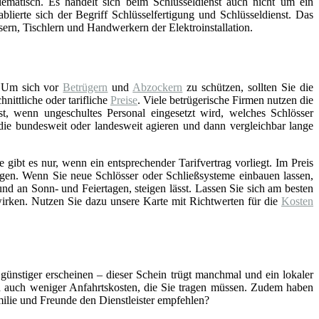
lematisch. Es handelt sich beim Schlüsseldienst auch nicht um ein
blierte sich der Begriff Schlüsselfertigung und Schlüsseldienst. Das
asern, Tischlern und Handwerkern der Elektroinstallation.
 Um sich vor
Betrügern
und
Abzockern
zu schützen, sollten Sie die
ittliche oder tarifliche
Preise
. Viele betrügerische Firmen nutzen die
st, wenn ungeschultes Personal eingesetzt wird, welches Schlösser
 die bundesweit oder landesweit agieren und dann vergleichbar lange
gibt es nur, wenn ein entsprechender Tarifvertrag vorliegt. Im Preis
gen. Wenn Sie neue Schlösser oder Schließsysteme einbauen lassen,
nd an Sonn- und Feiertagen, steigen lässt. Lassen Sie sich am besten
wirken. Nutzen Sie dazu unsere Karte mit Richtwerten für die
Kosten
 günstiger erscheinen – dieser Schein trügt manchmal und ein lokaler
ch auch weniger Anfahrtskosten, die Sie tragen müssen. Zudem haben
amilie und Freunde den Dienstleister empfehlen?