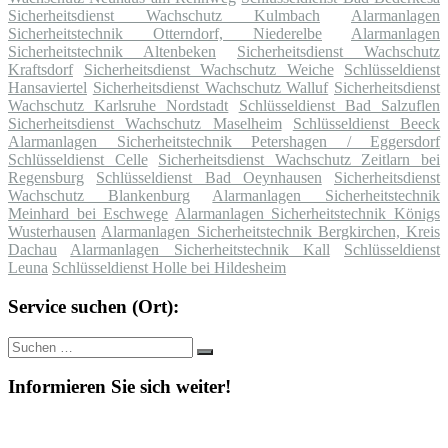
Sicherheitsdienst Wachschutz Kulmbach
Alarmanlagen
Sicherheitstechnik Otterndorf, Niederelbe
Alarmanlagen
Sicherheitstechnik Altenbeken
Sicherheitsdienst Wachschutz
Kraftsdorf
Sicherheitsdienst Wachschutz Weiche
Schlüsseldienst
Hansaviertel
Sicherheitsdienst Wachschutz Walluf
Sicherheitsdienst
Wachschutz Karlsruhe Nordstadt
Schlüsseldienst Bad Salzuflen
Sicherheitsdienst Wachschutz Maselheim
Schlüsseldienst Beeck
Alarmanlagen Sicherheitstechnik Petershagen / Eggersdorf
Schlüsseldienst Celle
Sicherheitsdienst Wachschutz Zeitlarn bei
Regensburg
Schlüsseldienst Bad Oeynhausen
Sicherheitsdienst
Wachschutz Blankenburg
Alarmanlagen Sicherheitstechnik
Meinhard bei Eschwege
Alarmanlagen Sicherheitstechnik Königs
Wusterhausen
Alarmanlagen Sicherheitstechnik Bergkirchen, Kreis
Dachau
Alarmanlagen Sicherheitstechnik Kall
Schlüsseldienst
Leuna
Schlüsseldienst Holle bei Hildesheim
Service suchen (Ort):
Suche
Suchen
nach:
Informieren Sie sich weiter!