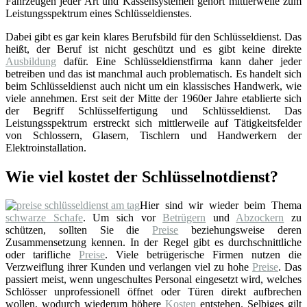
Fahrzeugen jeder Art und Kassensystemen gehört mittlerweile zum
Leistungsspektrum eines Schlüsseldienstes.
Dabei gibt es gar kein klares Berufsbild für den Schlüsseldienst. Das
heißt, der Beruf ist nicht geschützt und es gibt keine direkte
Ausbildung
dafür. Eine Schlüsseldienstfirma kann daher jeder
betreiben und das ist manchmal auch problematisch. Es handelt sich
beim Schlüsseldienst auch nicht um ein klassisches Handwerk, wie
viele annehmen. Erst seit der Mitte der 1960er Jahre etablierte sich
der Begriff Schlüsselfertigung und Schlüsseldienst. Das
Leistungsspektrum erstreckt sich mittlerweile auf Tätigkeitsfelder
von Schlossern, Glasern, Tischlern und Handwerkern der
Elektroinstallation.
Wie viel kostet der Schlüsselnotdienst?
Hier sind wir wieder beim Thema
schwarze Schafe
. Um sich vor
Betrügern
und
Abzockern
zu
schützen, sollten Sie die
Preise
beziehungsweise deren
Zusammensetzung kennen. In der Regel gibt es durchschnittliche
oder tarifliche
Preise
. Viele betrügerische Firmen nutzen die
Verzweiflung ihrer Kunden und verlangen viel zu hohe
Preise
. Das
passiert meist, wenn ungeschultes Personal eingesetzt wird, welches
Schlösser unprofessionell öffnet oder Türen direkt aufbrechen
wollen, wodurch wiederum höhere
Kosten
entstehen. Selbiges gilt