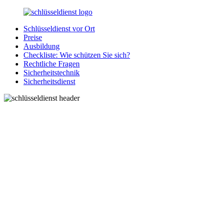
Zurück
zum
Schlüsseldienst vor Ort
Inhalt
SchluesseldienstDirekt.de
Ihre
Preise
Notlage
Ausbildung
wird
Checkliste: Wie schützen Sie sich?
gelöst!
Rechtliche Fragen
Sicherheitstechnik
Sicherheitsdienst