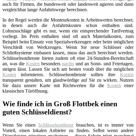
auch für Firmen, die bundesweit oder landesweit agieren und dann
vergleichbar lange Anfahrtswege berechnen.
In der Regel werden die Monteurkosten in Arbeitswerten berechnet,
in denen auch die Anfahrtskosten schon enthalten sind.
Lohnzuschläge gibt es nur, wenn ein entsprechender Tarifvertrag
vorliegt. Im Preis enthalten sind oft auch Materialkosten, zum
Beispiel beim Einsatz von Spezialwerkzeugen oder beim möglichen
Verschleiß von Werkzeugen. Wenn Sie neue Schlösser oder
Schließsysteme einbauen lassen, muss das auch berechnet werden.
Schlüsselnotdienste bieten zudem oft eine 24-Stunden-Bereitschaft
an, was die
Kosten
besonders
nachts
und an Sonn- und Feiertagen,
steigen lässt. Lassen Sie sich am besten vorab über die möglichen
Kosten
informieren. Schlüsselnotdienste sollten ihre
Kosten
transparent gestalten, um glaubwürdige auf Sie zu wirken. Nutzen
Sie dazu unsere Karte mit Richtwerten für die
Kosten
einer
klassischen Türöffnung.
Wie finde ich in Groß Flottbek einen
guten Schlüsseldienst?
Wenn Sie einen
Schlüsselnotdienst
brauchen, ist es immer von
Vorteil, einen lokalen Anbieter zu finden. Selbst wenn andere
Dienstleister günstiger erscheinen – dieser Schein trügt manchmal