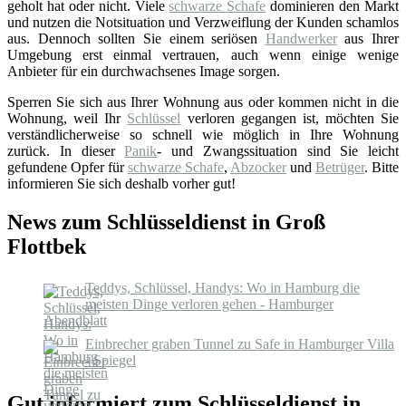
geholt hat oder nicht. Viele
schwarze Schafe
dominieren den Markt
und nutzen die Notsituation und Verzweiflung der Kunden schamlos
aus. Dennoch sollten Sie einem seriösen
Handwerker
aus Ihrer
Umgebung erst einmal vertrauen, auch wenn einige wenige
Anbieter für ein durchwachsenes Image sorgen.
Sperren Sie sich aus Ihrer Wohnung aus oder kommen nicht in die
Wohnung, weil Ihr
Schlüssel
verloren gegangen ist, möchten Sie
verständlicherweise so schnell wie möglich in Ihre Wohnung
zurück. In dieser
Panik
- und Zwangssituation sind Sie leicht
gefundene Opfer für
schwarze Schafe
,
Abzocker
und
Betrüger
. Bitte
informieren Sie sich deshalb vorher gut!
News zum Schlüsseldienst in Groß
Flottbek
Teddys, Schlüssel, Handys: Wo in Hamburg die
meisten Dinge verloren gehen - Hamburger
Abendblatt
Einbrecher graben Tunnel zu Safe in Hamburger Villa
- Spiegel
Gut informiert zum Schlüsseldienst in