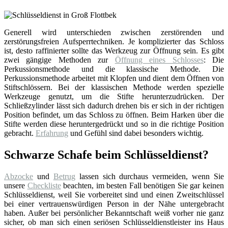
Generell wird unterschieden zwischen zerstörenden und
zerstörungsfreien Aufsperrtechniken. Je komplizierter das Schloss
ist, desto raffinierter sollte das Werkzeug zur Öffnung sein. Es gibt
zwei gängige Methoden zur
Öffnung eines Schlosses
: Die
Perkussionsmethode und die klassische Methode. Die
Perkussionsmethode arbeitet mit Klopfen und dient dem Öffnen von
Stiftschlössern. Bei der klassischen Methode werden spezielle
Werkzeuge genutzt, um die Stifte herunterzudrücken. Der
Schließzylinder lässt sich dadurch drehen bis er sich in der richtigen
Position befindet, um das Schloss zu öffnen. Beim Harken über die
Stifte werden diese heruntergedrückt und so in die richtige Position
gebracht.
Erfahrung
und Gefühl sind dabei besonders wichtig.
Schwarze Schafe beim Schlüsseldienst?
Abzocke
und
Betrug
lassen sich durchaus vermeiden, wenn Sie
unsere
Checkliste
beachten, im besten Fall benötigen Sie gar keinen
Schlüsseldienst, weil Sie vorbereitet sind und einen Zweitschlüssel
bei einer vertrauenswürdigen Person in der Nähe untergebracht
haben. Außer bei persönlicher Bekanntschaft weiß vorher nie ganz
sicher, ob man sich einen seriösen Schlüsseldienstleister ins Haus