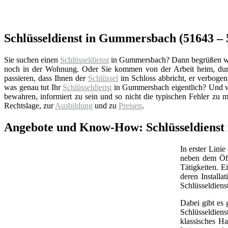
Schlüsseldienst in Gummersbach (51643 – 5
Sie suchen einen
Schlüsseldienst
in Gummersbach? Dann begrüßen wir Si
noch in der Wohnung. Oder Sie kommen von der Arbeit heim, durc
passieren, dass Ihnen der
Schlüssel
im Schloss abbricht, er verbogen 
was genau tut Ihr
Schlüsseldienst
in Gummersbach eigentlich? Und wo
bewahren, informiert zu sein und so nicht die typischen Fehler zu 
Rechtslage, zur
Ausbildung
und zu
Preisen
.
Angebote und Know-How: Schlüsseldienst
In erster Linie
neben dem Öff
Tätigkeiten. 
deren Install
Schlüsseldiens
Dabei gibt es 
Schlüsseldien
klassisches Ha