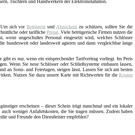
asern, Tischlern und Handwerkern der Elektroinstallation.
 Um sich vor
Betrügern
und
Abzockern
zu schützen, sollten Sie die
ittliche oder tarifliche
Preise
. Viele betrügerische Firmen nutzen die
st, wenn ungeschultes Personal eingesetzt wird, welches Schlösser
 die bundesweit oder landesweit agieren und dann vergleichbar lange
gibt es nur, wenn ein entsprechender Tarifvertrag vorliegt. Im Preis
gen. Wenn Sie neue Schlösser oder Schließsysteme einbauen lassen,
nd an Sonn- und Feiertagen, steigen lässt. Lassen Sie sich am besten
wirken. Nutzen Sie dazu unsere Karte mit Richtwerten für die
Kosten
 günstiger erscheinen – dieser Schein trügt manchmal und ein lokaler
ch auch weniger Anfahrtskosten, die Sie tragen müssen. Zudem haben
amilie und Freunde den Dienstleister empfehlen?