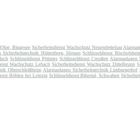
 Olpe, Biggesee
Sicherheitsdienst Wachschutz Neuendettelsau
Alarman
 Sicherheitstechnik Hüttenberg, Hessen
Schlüsseldienst Bischofshe
dach
Schlüsseldienst Pöttmes
Schlüsseldienst Creußen
Alarmanlagen S
dienst Wachschutz Lebach
Sicherheitsdienst Wachschutz Dittelbrunn
S
hnik Oberschleißheim
Alarmanlagen Sicherheitstechnik Limburgerhof
ienst Böhlen bei Leipzig
Schlüsseldienst Bibertal, Schwaben
Sicherhei