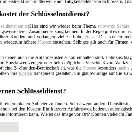
rum erstreckt sich mittlerweile auf Tätigkeitsfelder von Schlossern, Gl
kostet der Schlüsselnotdienst?
Hier sind wir wieder beim Thema
schwarze Schafe
.
gsweise deren Zusammensetzung kennen. In der Regel gibt es durchschn
 ihrer Kunden und verlangen viel zu hohe
Preise
. Das passiert mei
rch wiederum höhere
Kosten
entstehen. Selbiges gilt auch für Firmen,
n denen auch die Anfahrtskosten schon enthalten sind. Lohnzuschläge 
z von Spezialwerkzeugen oder beim möglichen Verschleiß von Werkzeu
ft eine 24-Stunden-Bereitschaft an, was die
Kosten
besonders
nachts
u
llten ihre
Kosten
transparent gestalten, um glaubwürdige auf Sie zu 
rnen Schlüsseldienst?
l, einen lokalen Anbieter zu finden. Selbst wenn andere Dienstleister
 schon bei den Kosten: Ein kürzerer Anfahrtsweg bedeutet automatis
r sie informieren kann. Wie ist das Image vor Ort? Können vielleicht F