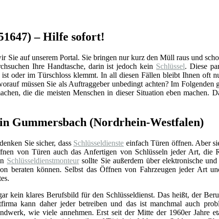
1647) – Hilfe sofort!
e auf unserem Portal. Sie bringen nur kurz den Müll raus und schon is
hsuchen Ihre Handtasche, darin ist jedoch kein
Schlüssel
. Diese pa
ist oder im Türschloss klemmt. In all diesen Fällen bleibt Ihnen oft n
rauf müssen Sie als Auftraggeber unbedingt achten? Im Folgenden ge
machen, die die meisten Menschen in dieser Situation eben machen. D
 in Gummersbach (Nordrhein-Westfalen)
 denken Sie sicher, dass
Schlüsseldienste
einfach Türen öffnen. Aber si
nen von Türen auch das Anfertigen von Schlüsseln jeder Art, die 
Ein
Schlüsseldienstmonteur
sollte Sie außerdem über elektronische un
ation beraten können. Selbst das Öffnen von Fahrzeugen jeder Art u
tes.
gar kein klares Berufsbild für den Schlüsseldienst. Das heißt, der Beru
stfirma kann daher jeder betreiben und das ist manchmal auch prob
ndwerk, wie viele annehmen. Erst seit der Mitte der 1960er Jahre eta