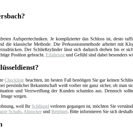
ersbach?
reien Aufsperrtechniken. Je komplizierter das Schloss ist, desto raff
d die klassische Methode. Die Perkussionsmethode arbeitet mit Klop
zudrücken. Der Schließzylinder lässt sich dadurch drehen bis er sich
chtige Position gebracht.
Erfahrung
und Gefühl sind dabei besonders wi
lüsseldienst?
ere
Checkliste
beachten, im besten Fall benötigen Sie gar keinen Schlüss
 persönlicher Bekanntschaft weiß vorher nie ganz sicher, ob man sich 
tuation und Verzweiflung der Kunden schamlos aus. Dennoch sollt
 Image sorgen.
ohnung, weil Ihr
Schlüssel
verloren gegangen ist, möchten Sie verständ
arze Schafe
,
Abzocker
und
Betrüger
. Bitte informieren Sie sich deshalb
h