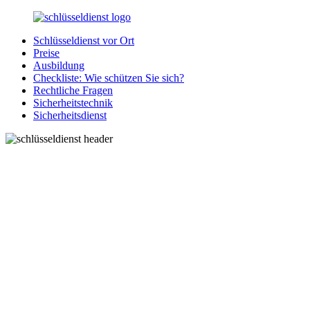
Zurück
zum
Schlüsseldienst vor Ort
Inhalt
SchluesseldienstDirekt.de
Ihre
Preise
Notlage
Ausbildung
wird
Checkliste: Wie schützen Sie sich?
gelöst!
Rechtliche Fragen
Sicherheitstechnik
Sicherheitsdienst