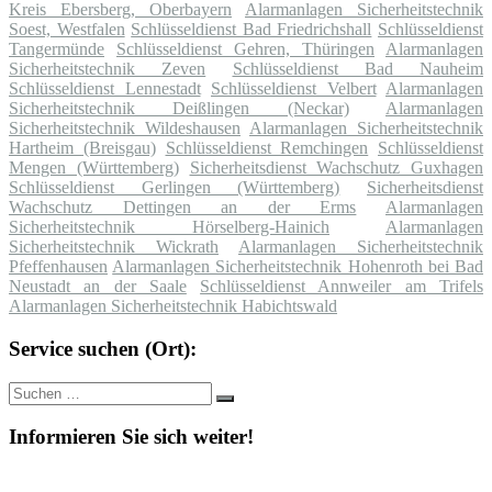
Kreis Ebersberg, Oberbayern
Alarmanlagen Sicherheitstechnik
Soest, Westfalen
Schlüsseldienst Bad Friedrichshall
Schlüsseldienst
Tangermünde
Schlüsseldienst Gehren, Thüringen
Alarmanlagen
Sicherheitstechnik Zeven
Schlüsseldienst Bad Nauheim
Schlüsseldienst Lennestadt
Schlüsseldienst Velbert
Alarmanlagen
Sicherheitstechnik Deißlingen (Neckar)
Alarmanlagen
Sicherheitstechnik Wildeshausen
Alarmanlagen Sicherheitstechnik
Hartheim (Breisgau)
Schlüsseldienst Remchingen
Schlüsseldienst
Mengen (Württemberg)
Sicherheitsdienst Wachschutz Guxhagen
Schlüsseldienst Gerlingen (Württemberg)
Sicherheitsdienst
Wachschutz Dettingen an der Erms
Alarmanlagen
Sicherheitstechnik Hörselberg-Hainich
Alarmanlagen
Sicherheitstechnik Wickrath
Alarmanlagen Sicherheitstechnik
Pfeffenhausen
Alarmanlagen Sicherheitstechnik Hohenroth bei Bad
Neustadt an der Saale
Schlüsseldienst Annweiler am Trifels
Alarmanlagen Sicherheitstechnik Habichtswald
Service suchen (Ort):
Suche
Suchen
nach:
Informieren Sie sich weiter!