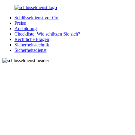
Zurück
zum
Schlüsseldienst vor Ort
Inhalt
SchluesseldienstDirekt.de
Ihre
Preise
Notlage
Ausbildung
wird
Checkliste: Wie schützen Sie sich?
gelöst!
Rechtliche Fragen
Sicherheitstechnik
Sicherheitsdienst