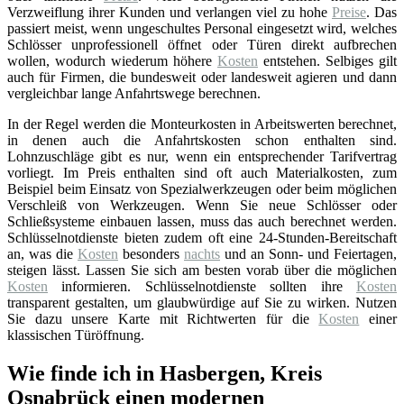
Verzweiflung ihrer Kunden und verlangen viel zu hohe
Preise
. Das
passiert meist, wenn ungeschultes Personal eingesetzt wird, welches
Schlösser unprofessionell öffnet oder Türen direkt aufbrechen
wollen, wodurch wiederum höhere
Kosten
entstehen. Selbiges gilt
auch für Firmen, die bundesweit oder landesweit agieren und dann
vergleichbar lange Anfahrtswege berechnen.
In der Regel werden die Monteurkosten in Arbeitswerten berechnet,
in denen auch die Anfahrtskosten schon enthalten sind.
Lohnzuschläge gibt es nur, wenn ein entsprechender Tarifvertrag
vorliegt. Im Preis enthalten sind oft auch Materialkosten, zum
Beispiel beim Einsatz von Spezialwerkzeugen oder beim möglichen
Verschleiß von Werkzeugen. Wenn Sie neue Schlösser oder
Schließsysteme einbauen lassen, muss das auch berechnet werden.
Schlüsselnotdienste bieten zudem oft eine 24-Stunden-Bereitschaft
an, was die
Kosten
besonders
nachts
und an Sonn- und Feiertagen,
steigen lässt. Lassen Sie sich am besten vorab über die möglichen
Kosten
informieren. Schlüsselnotdienste sollten ihre
Kosten
transparent gestalten, um glaubwürdige auf Sie zu wirken. Nutzen
Sie dazu unsere Karte mit Richtwerten für die
Kosten
einer
klassischen Türöffnung.
Wie finde ich in Hasbergen, Kreis
Osnabrück einen modernen