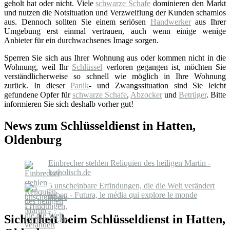
geholt hat oder nicht. Viele
schwarze Schafe
dominieren den Markt
und nutzen die Notsituation und Verzweiflung der Kunden schamlos
aus. Dennoch sollten Sie einem seriösen
Handwerker
aus Ihrer
Umgebung erst einmal vertrauen, auch wenn einige wenige
Anbieter für ein durchwachsenes Image sorgen.
Sperren Sie sich aus Ihrer Wohnung aus oder kommen nicht in die
Wohnung, weil Ihr
Schlüssel
verloren gegangen ist, möchten Sie
verständlicherweise so schnell wie möglich in Ihre Wohnung
zurück. In dieser
Panik
- und Zwangssituation sind Sie leicht
gefundene Opfer für
schwarze Schafe
,
Abzocker
und
Betrüger
. Bitte
informieren Sie sich deshalb vorher gut!
News zum Schlüsseldienst in Hatten,
Oldenburg
Einbrecher stehlen Reliquien des heiligen Martin -
katholisch.de
5 unscheinbare Erfindungen, die die Welt verändert
haben - Futura, le média qui explore le monde
Sicherheit beim Schlüsseldienst in Hatten,