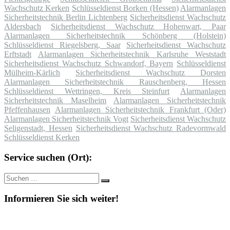
Wachschutz Kerken
Schlüsseldienst Borken (Hessen)
Alarmanlagen
Sicherheitstechnik Berlin Lichtenberg
Sicherheitsdienst Wachschutz
Aldersbach
Sicherheitsdienst Wachschutz Hohenwart, Paar
Alarmanlagen Sicherheitstechnik Schönberg (Holstein)
Schlüsseldienst Riegelsberg, Saar
Sicherheitsdienst Wachschutz
Erftstadt
Alarmanlagen Sicherheitstechnik Karlsruhe Weststadt
Sicherheitsdienst Wachschutz Schwandorf, Bayern
Schlüsseldienst
Mülheim-Kärlich
Sicherheitsdienst Wachschutz Dorsten
Alarmanlagen Sicherheitstechnik Rauschenberg, Hessen
Schlüsseldienst Wettringen, Kreis Steinfurt
Alarmanlagen
Sicherheitstechnik Maselheim
Alarmanlagen Sicherheitstechnik
Pfeffenhausen
Alarmanlagen Sicherheitstechnik Frankfurt (Oder)
Alarmanlagen Sicherheitstechnik Vogt
Sicherheitsdienst Wachschutz
Seligenstadt, Hessen
Sicherheitsdienst Wachschutz Radevormwald
Schlüsseldienst Kerken
Service suchen (Ort):
Suche
Suchen
nach:
Informieren Sie sich weiter!