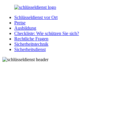
Zurück
zum
Schlüsseldienst vor Ort
Inhalt
SchluesseldienstDirekt.de
Ihre
Preise
Notlage
Ausbildung
wird
Checkliste: Wie schützen Sie sich?
gelöst!
Rechtliche Fragen
Sicherheitstechnik
Sicherheitsdienst