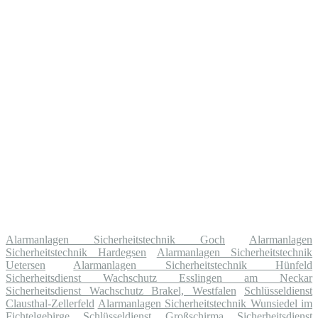
Alarmanlagen Sicherheitstechnik Goch
Alarmanlagen
Sicherheitstechnik Hardegsen
Alarmanlagen Sicherheitstechnik
Uetersen
Alarmanlagen Sicherheitstechnik Hünfeld
Sicherheitsdienst Wachschutz Esslingen am Neckar
Sicherheitsdienst Wachschutz Brakel, Westfalen
Schlüsseldienst
Clausthal-Zellerfeld
Alarmanlagen Sicherheitstechnik Wunsiedel im
Fichtelgebirge
Schlüsseldienst Großschirma
Sicherheitsdienst