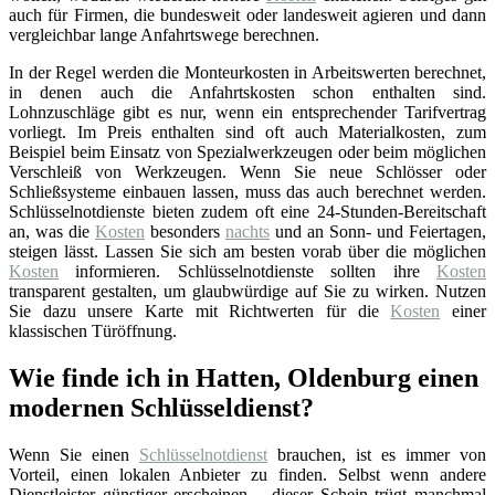
auch für Firmen, die bundesweit oder landesweit agieren und dann
vergleichbar lange Anfahrtswege berechnen.
In der Regel werden die Monteurkosten in Arbeitswerten berechnet,
in denen auch die Anfahrtskosten schon enthalten sind.
Lohnzuschläge gibt es nur, wenn ein entsprechender Tarifvertrag
vorliegt. Im Preis enthalten sind oft auch Materialkosten, zum
Beispiel beim Einsatz von Spezialwerkzeugen oder beim möglichen
Verschleiß von Werkzeugen. Wenn Sie neue Schlösser oder
Schließsysteme einbauen lassen, muss das auch berechnet werden.
Schlüsselnotdienste bieten zudem oft eine 24-Stunden-Bereitschaft
an, was die
Kosten
besonders
nachts
und an Sonn- und Feiertagen,
steigen lässt. Lassen Sie sich am besten vorab über die möglichen
Kosten
informieren. Schlüsselnotdienste sollten ihre
Kosten
transparent gestalten, um glaubwürdige auf Sie zu wirken. Nutzen
Sie dazu unsere Karte mit Richtwerten für die
Kosten
einer
klassischen Türöffnung.
Wie finde ich in Hatten, Oldenburg einen
modernen Schlüsseldienst?
Wenn Sie einen
Schlüsselnotdienst
brauchen, ist es immer von
Vorteil, einen lokalen Anbieter zu finden. Selbst wenn andere
Dienstleister günstiger erscheinen – dieser Schein trügt manchmal