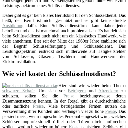
Fahrzeugen jeder Art und Kassensystemen gehört mittlerweile zum
Leistungsspektrum eines Schlüsseldienstes.
Dabei gibt es gar kein klares Berufsbild für den Schlüsseldienst. Das
heißt, der Beruf ist nicht geschützt und es gibt keine direkte
Ausbildung
dafür. Eine Schlüsseldienstfirma kann daher jeder
betreiben und das ist manchmal auch problematisch. Es handelt sich
beim Schlüsseldienst auch nicht um ein klassisches Handwerk, wie
viele annehmen. Erst seit der Mitte der 1960er Jahre etablierte sich
der Begriff Schlüsselfertigung und Schlüsseldienst. Das
Leistungsspektrum erstreckt sich mittlerweile auf Tätigkeitsfelder
von Schlossern, Glasern, Tischlern und Handwerkern der
Elektroinstallation.
Wie viel kostet der Schlüsselnotdienst?
Hier sind wir wieder beim Thema
schwarze Schafe
. Um sich vor
Betrügern
und
Abzockern
zu
schützen, sollten Sie die
Preise
beziehungsweise deren
Zusammensetzung kennen. In der Regel gibt es durchschnittliche
oder tarifliche
Preise
. Viele betrügerische Firmen nutzen die
Verzweiflung ihrer Kunden und verlangen viel zu hohe
Preise
. Das
passiert meist, wenn ungeschultes Personal eingesetzt wird, welches
Schlösser unprofessionell öffnet oder Türen direkt aufbrechen
wollen, wodurch wiederum höhere
Kosten
entstehen. Selbiges gilt