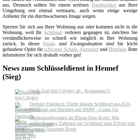
aus. Dennoch sollten Sie einem seriösen
Handwerker
aus Ihrer
Umgebung erst einmal vertrauen, auch wenn einige wenige
Anbieter für ein durchwachsenes Image sorgen.
Sperren Sie sich aus Ihrer Wohnung aus oder kommen nicht in die
Wohnung, weil Ihr
Schlüssel
verloren gegangen ist, möchten Sie
verständlicherweise so schnell wie möglich in Ihre Wohnung
zurück. In dieser
Panik
- und Zwangssituation sind Sie leicht
gefundene Opfer für
schwarze Schafe
,
Abzocker
und
Betrüger
. Bitte
informieren Sie sich deshalb vorher gut!
News zum Schlüsseldienst in Hennef
(Sieg)
Stadt-App löst Citykey ab - Kommune21
Dreister Einbruch: Diebe klauen Schlüssel aus Kfz-
Werkstatt und flüchten mit BMW - Come On
Mentoring4women im Rhein-Sieg-Kreis: Wie
aufmerksames Zuhören ein Schlüssel zum Erfolg sein
kann - General-Anzeiger Bonn