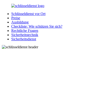
Zurück
zum
Schlüsseldienst vor Ort
Inhalt
SchluesseldienstDirekt.de
Ihre
Preise
Notlage
Ausbildung
wird
Checkliste: Wie schützen Sie sich?
gelöst!
Rechtliche Fragen
Sicherheitstechnik
Sicherheitsdienst