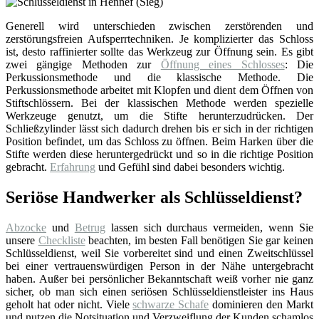
Generell wird unterschieden zwischen zerstörenden und
zerstörungsfreien Aufsperrtechniken. Je komplizierter das Schloss
ist, desto raffinierter sollte das Werkzeug zur Öffnung sein. Es gibt
zwei gängige Methoden zur
Öffnung eines Schlosses
: Die
Perkussionsmethode und die klassische Methode. Die
Perkussionsmethode arbeitet mit Klopfen und dient dem Öffnen von
Stiftschlössern. Bei der klassischen Methode werden spezielle
Werkzeuge genutzt, um die Stifte herunterzudrücken. Der
Schließzylinder lässt sich dadurch drehen bis er sich in der richtigen
Position befindet, um das Schloss zu öffnen. Beim Harken über die
Stifte werden diese heruntergedrückt und so in die richtige Position
gebracht.
Erfahrung
und Gefühl sind dabei besonders wichtig.
Seriöse Handwerker als Schlüsseldienst?
Abzocke
und
Betrug
lassen sich durchaus vermeiden, wenn Sie
unsere
Checkliste
beachten, im besten Fall benötigen Sie gar keinen
Schlüsseldienst, weil Sie vorbereitet sind und einen Zweitschlüssel
bei einer vertrauenswürdigen Person in der Nähe untergebracht
haben. Außer bei persönlicher Bekanntschaft weiß vorher nie ganz
sicher, ob man sich einen seriösen Schlüsseldienstleister ins Haus
geholt hat oder nicht. Viele
schwarze Schafe
dominieren den Markt
und nutzen die Notsituation und Verzweiflung der Kunden schamlos