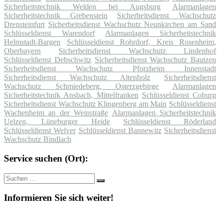
Sicherheitstechnik Welden bei Augsburg
Alarmanlagen
Sicherheitstechnik Grebenstein
Sicherheitsdienst Wachschutz
Drensteinfurt
Sicherheitsdienst Wachschutz Neunkirchen am Sand
Schlüsseldienst Warendorf
Alarmanlagen Sicherheitstechnik
Helmstadt-Bargen
Schlüsseldienst Rohrdorf, Kreis Rosenheim,
Oberbayern
Sicherheitsdienst Wachschutz Lindenhof
Schlüsseldienst Debschwitz
Sicherheitsdienst Wachschutz Bautzen
Sicherheitsdienst Wachschutz Pforzheim Innenstadt
Sicherheitsdienst Wachschutz Altenholz
Sicherheitsdienst
Wachschutz Schmiedeberg, Osterzgebirge
Alarmanlagen
Sicherheitstechnik Ansbach, Mittelfranken
Schlüsseldienst Coburg
Sicherheitsdienst Wachschutz Klingenberg am Main
Schlüsseldienst
Wachenheim an der Weinstraße
Alarmanlagen Sicherheitstechnik
Uelzen, Lüneburger Heide
Schlüsseldienst Röderland
Schlüsseldienst Welver
Schlüsseldienst Bannewitz
Sicherheitsdienst
Wachschutz Bindlach
Service suchen (Ort):
Suche
Suchen
nach:
Informieren Sie sich weiter!