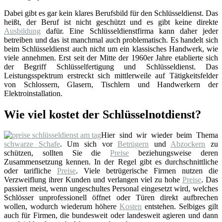
Dabei gibt es gar kein klares Berufsbild für den Schlüsseldienst. Das
heißt, der Beruf ist nicht geschützt und es gibt keine direkte
Ausbildung
dafür. Eine Schlüsseldienstfirma kann daher jeder
betreiben und das ist manchmal auch problematisch. Es handelt sich
beim Schlüsseldienst auch nicht um ein klassisches Handwerk, wie
viele annehmen. Erst seit der Mitte der 1960er Jahre etablierte sich
der Begriff Schlüsselfertigung und Schlüsseldienst. Das
Leistungsspektrum erstreckt sich mittlerweile auf Tätigkeitsfelder
von Schlossern, Glasern, Tischlern und Handwerkern der
Elektroinstallation.
Wie viel kostet der Schlüsselnotdienst?
Hier sind wir wieder beim Thema
schwarze Schafe
. Um sich vor
Betrügern
und
Abzockern
zu
schützen, sollten Sie die
Preise
beziehungsweise deren
Zusammensetzung kennen. In der Regel gibt es durchschnittliche
oder tarifliche
Preise
. Viele betrügerische Firmen nutzen die
Verzweiflung ihrer Kunden und verlangen viel zu hohe
Preise
. Das
passiert meist, wenn ungeschultes Personal eingesetzt wird, welches
Schlösser unprofessionell öffnet oder Türen direkt aufbrechen
wollen, wodurch wiederum höhere
Kosten
entstehen. Selbiges gilt
auch für Firmen, die bundesweit oder landesweit agieren und dann