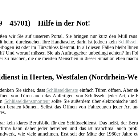
 – 45701) – Hilfe in der Not!
n wir Sie auf unserem Portal. Sie bringen nur kurz den Müll raus un
 heim, durchsuchen Ihre Handtasche, darin ist jedoch kein
Schlüssel
rbogen ist oder im Türschloss klemmt. In all diesen Fällen bleibt Ihnen
ich? Und worauf müssen Sie als Auftraggeber unbedingt achten? Im Fol
ler zu machen, die die meisten Menschen in dieser Situation eben mach
ldienst in Herten, Westfalen (Nordrhein-We
 denken Sie sicher, dass
Schlüsseldienste
einfach Türen öffnen. Aber si
nen von Türen auch das Anfertigen von Schlüsseln jeder Art, die 
Ein
Schlüsseldienstmonteur
sollte Sie außerdem über elektronische un
ation beraten können. Selbst das Öffnen von Fahrzeugen jeder Art u
tes.
gar kein klares Berufsbild für den Schlüsseldienst. Das heißt, der Beru
stfirma kann daher jeder betreiben und das ist manchmal auch prob
ndwerk, wie viele annehmen. Erst seit der Mitte der 1960er Jahre eta