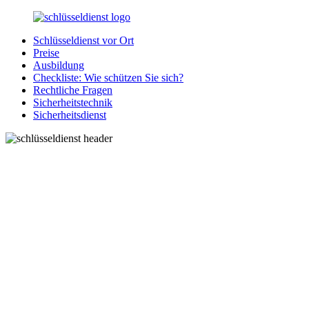
Zurück
zum
Schlüsseldienst vor Ort
Inhalt
SchluesseldienstDirekt.de
Ihre
Preise
Notlage
Ausbildung
wird
Checkliste: Wie schützen Sie sich?
gelöst!
Rechtliche Fragen
Sicherheitstechnik
Sicherheitsdienst