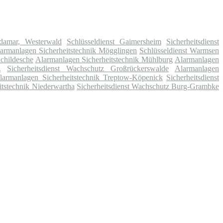
adamar, Westerwald
Schlüsseldienst Gaimersheim
Sicherheitsdienst
armanlagen Sicherheitstechnik Mögglingen
Schlüsseldienst Warmsen
Schildesche
Alarmanlagen Sicherheitstechnik Mühlburg
Alarmanlagen
z
Sicherheitsdienst Wachschutz Großrückerswalde
Alarmanlagen
larmanlagen Sicherheitstechnik Treptow-Köpenick
Sicherheitsdienst
itstechnik Niederwartha
Sicherheitsdienst Wachschutz Burg-Grambke