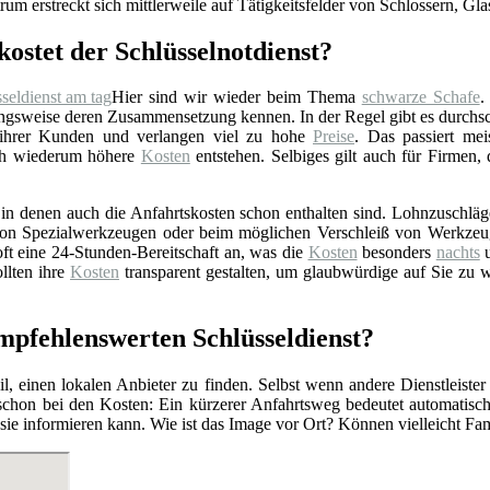
rum erstreckt sich mittlerweile auf Tätigkeitsfelder von Schlossern, Gl
kostet der Schlüsselnotdienst?
Hier sind wir wieder beim Thema
schwarze Schafe
.
gsweise deren Zusammensetzung kennen. In der Regel gibt es durchschn
 ihrer Kunden und verlangen viel zu hohe
Preise
. Das passiert mei
rch wiederum höhere
Kosten
entstehen. Selbiges gilt auch für Firmen,
n denen auch die Anfahrtskosten schon enthalten sind. Lohnzuschläge 
z von Spezialwerkzeugen oder beim möglichen Verschleiß von Werkzeu
ft eine 24-Stunden-Bereitschaft an, was die
Kosten
besonders
nachts
u
llten ihre
Kosten
transparent gestalten, um glaubwürdige auf Sie zu 
empfehlenswerten Schlüsseldienst?
l, einen lokalen Anbieter zu finden. Selbst wenn andere Dienstleister
 schon bei den Kosten: Ein kürzerer Anfahrtsweg bedeutet automatis
r sie informieren kann. Wie ist das Image vor Ort? Können vielleicht F