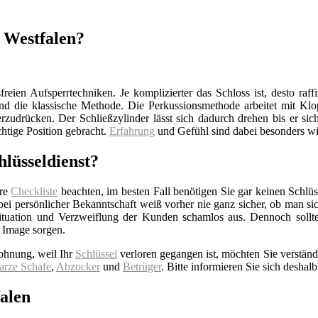
, Westfalen?
reien Aufsperrtechniken. Je komplizierter das Schloss ist, desto raff
d die klassische Methode. Die Perkussionsmethode arbeitet mit Klop
zudrücken. Der Schließzylinder lässt sich dadurch drehen bis er sich
chtige Position gebracht.
Erfahrung
und Gefühl sind dabei besonders wi
lüsseldienst?
ere
Checkliste
beachten, im besten Fall benötigen Sie gar keinen Schlüss
 persönlicher Bekanntschaft weiß vorher nie ganz sicher, ob man sich 
tuation und Verzweiflung der Kunden schamlos aus. Dennoch sollt
 Image sorgen.
ohnung, weil Ihr
Schlüssel
verloren gegangen ist, möchten Sie verständ
arze Schafe
,
Abzocker
und
Betrüger
. Bitte informieren Sie sich deshalb
falen