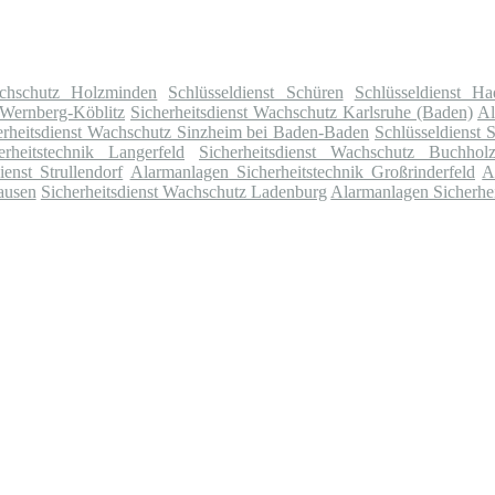
achschutz Holzminden
Schlüsseldienst Schüren
Schlüsseldienst H
 Wernberg-Köblitz
Sicherheitsdienst Wachschutz Karlsruhe (Baden)
Al
erheitsdienst Wachschutz Sinzheim bei Baden-Baden
Schlüsseldienst 
rheitstechnik Langerfeld
Sicherheitsdienst Wachschutz Buchhol
ienst Strullendorf
Alarmanlagen Sicherheitstechnik Großrinderfeld
A
ausen
Sicherheitsdienst Wachschutz Ladenburg
Alarmanlagen Sicherhe