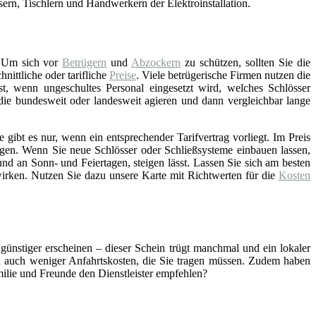
asern, Tischlern und Handwerkern der Elektroinstallation.
 Um sich vor
Betrügern
und
Abzockern
zu schützen, sollten Sie die
ittliche oder tarifliche
Preise
. Viele betrügerische Firmen nutzen die
st, wenn ungeschultes Personal eingesetzt wird, welches Schlösser
 die bundesweit oder landesweit agieren und dann vergleichbar lange
gibt es nur, wenn ein entsprechender Tarifvertrag vorliegt. Im Preis
gen. Wenn Sie neue Schlösser oder Schließsysteme einbauen lassen,
nd an Sonn- und Feiertagen, steigen lässt. Lassen Sie sich am besten
wirken. Nutzen Sie dazu unsere Karte mit Richtwerten für die
Kosten
 günstiger erscheinen – dieser Schein trügt manchmal und ein lokaler
ch auch weniger Anfahrtskosten, die Sie tragen müssen. Zudem haben
amilie und Freunde den Dienstleister empfehlen?