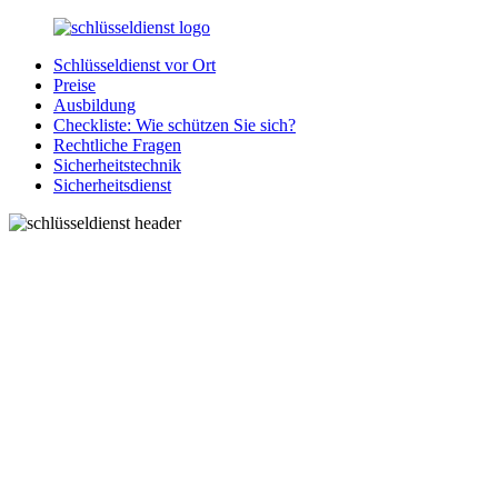
Zurück
zum
Schlüsseldienst vor Ort
Inhalt
SchluesseldienstDirekt.de
Ihre
Preise
Notlage
Ausbildung
wird
Checkliste: Wie schützen Sie sich?
gelöst!
Rechtliche Fragen
Sicherheitstechnik
Sicherheitsdienst