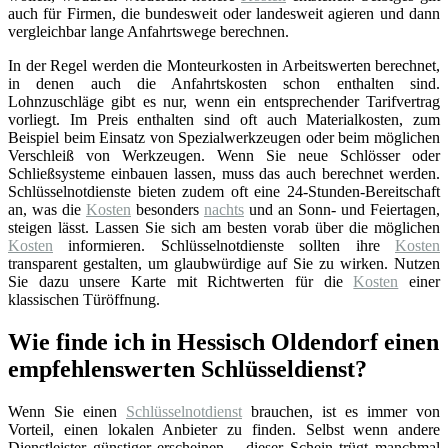
auch für Firmen, die bundesweit oder landesweit agieren und dann
vergleichbar lange Anfahrtswege berechnen.
In der Regel werden die Monteurkosten in Arbeitswerten berechnet,
in denen auch die Anfahrtskosten schon enthalten sind.
Lohnzuschläge gibt es nur, wenn ein entsprechender Tarifvertrag
vorliegt. Im Preis enthalten sind oft auch Materialkosten, zum
Beispiel beim Einsatz von Spezialwerkzeugen oder beim möglichen
Verschleiß von Werkzeugen. Wenn Sie neue Schlösser oder
Schließsysteme einbauen lassen, muss das auch berechnet werden.
Schlüsselnotdienste bieten zudem oft eine 24-Stunden-Bereitschaft
an, was die
Kosten
besonders
nachts
und an Sonn- und Feiertagen,
steigen lässt. Lassen Sie sich am besten vorab über die möglichen
Kosten
informieren. Schlüsselnotdienste sollten ihre
Kosten
transparent gestalten, um glaubwürdige auf Sie zu wirken. Nutzen
Sie dazu unsere Karte mit Richtwerten für die
Kosten
einer
klassischen Türöffnung.
Wie finde ich in Hessisch Oldendorf einen
empfehlenswerten Schlüsseldienst?
Wenn Sie einen
Schlüsselnotdienst
brauchen, ist es immer von
Vorteil, einen lokalen Anbieter zu finden. Selbst wenn andere
Dienstleister günstiger erscheinen – dieser Schein trügt manchmal