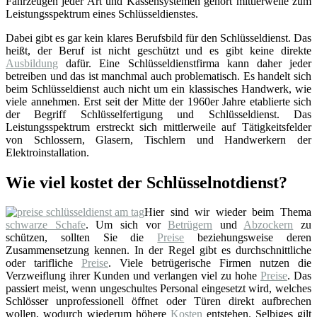
Fahrzeugen jeder Art und Kassensystemen gehört mittlerweile zum
Leistungsspektrum eines Schlüsseldienstes.
Dabei gibt es gar kein klares Berufsbild für den Schlüsseldienst. Das
heißt, der Beruf ist nicht geschützt und es gibt keine direkte
Ausbildung
dafür. Eine Schlüsseldienstfirma kann daher jeder
betreiben und das ist manchmal auch problematisch. Es handelt sich
beim Schlüsseldienst auch nicht um ein klassisches Handwerk, wie
viele annehmen. Erst seit der Mitte der 1960er Jahre etablierte sich
der Begriff Schlüsselfertigung und Schlüsseldienst. Das
Leistungsspektrum erstreckt sich mittlerweile auf Tätigkeitsfelder
von Schlossern, Glasern, Tischlern und Handwerkern der
Elektroinstallation.
Wie viel kostet der Schlüsselnotdienst?
Hier sind wir wieder beim Thema
schwarze Schafe
. Um sich vor
Betrügern
und
Abzockern
zu
schützen, sollten Sie die
Preise
beziehungsweise deren
Zusammensetzung kennen. In der Regel gibt es durchschnittliche
oder tarifliche
Preise
. Viele betrügerische Firmen nutzen die
Verzweiflung ihrer Kunden und verlangen viel zu hohe
Preise
. Das
passiert meist, wenn ungeschultes Personal eingesetzt wird, welches
Schlösser unprofessionell öffnet oder Türen direkt aufbrechen
wollen, wodurch wiederum höhere
Kosten
entstehen. Selbiges gilt