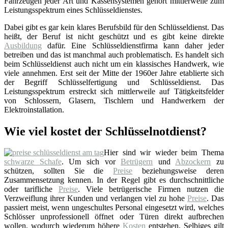
Fahrzeugen jeder Art und Kassensystemen gehört mittlerweile zum
Leistungsspektrum eines Schlüsseldienstes.
Dabei gibt es gar kein klares Berufsbild für den Schlüsseldienst. Das
heißt, der Beruf ist nicht geschützt und es gibt keine direkte
Ausbildung
dafür. Eine Schlüsseldienstfirma kann daher jeder
betreiben und das ist manchmal auch problematisch. Es handelt sich
beim Schlüsseldienst auch nicht um ein klassisches Handwerk, wie
viele annehmen. Erst seit der Mitte der 1960er Jahre etablierte sich
der Begriff Schlüsselfertigung und Schlüsseldienst. Das
Leistungsspektrum erstreckt sich mittlerweile auf Tätigkeitsfelder
von Schlossern, Glasern, Tischlern und Handwerkern der
Elektroinstallation.
Wie viel kostet der Schlüsselnotdienst?
Hier sind wir wieder beim Thema
schwarze Schafe
. Um sich vor
Betrügern
und
Abzockern
zu
schützen, sollten Sie die
Preise
beziehungsweise deren
Zusammensetzung kennen. In der Regel gibt es durchschnittliche
oder tarifliche
Preise
. Viele betrügerische Firmen nutzen die
Verzweiflung ihrer Kunden und verlangen viel zu hohe
Preise
. Das
passiert meist, wenn ungeschultes Personal eingesetzt wird, welches
Schlösser unprofessionell öffnet oder Türen direkt aufbrechen
wollen, wodurch wiederum höhere
Kosten
entstehen. Selbiges gilt