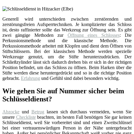
Generell wird unterschieden zwischen zerstörenden und
zerstörungsfreien Aufsperrtechniken. Je komplizierter das Schloss
ist, desto raffinierter sollte das Werkzeug zur Öffnung sein. Es gibt
zwei gängige Methoden zur
Öffnung eines Schlosses
: Die
Perkussionsmethode und die klassische Methode. Die
Perkussionsmethode arbeitet mit Klopfen und dient dem Öffnen von
Stiftschlössern. Bei der klassischen Methode werden spezielle
Werkzeuge genutzt, um die Stifte herunterzudrücken. Der
Schließzylinder lässt sich dadurch drehen bis er sich in der richtigen
Position befindet, um das Schloss zu öffnen. Beim Harken über die
Stifte werden diese heruntergedrückt und so in die richtige Position
gebracht.
Erfahrung
und Gefühl sind dabei besonders wichtig.
Wie gehen Sie auf Nummer sicher beim
Schlüsseldienst?
Abzocke
und
Betrug
lassen sich durchaus vermeiden, wenn Sie
unsere
Checkliste
beachten, im besten Fall benötigen Sie gar keinen
Schlüsseldienst, weil Sie vorbereitet sind und einen Zweitschlüssel
bei einer vertrauenswürdigen Person in der Nähe untergebracht
haben. Außer bei persönlicher Bekanntschaft weiß vorher nie ganz