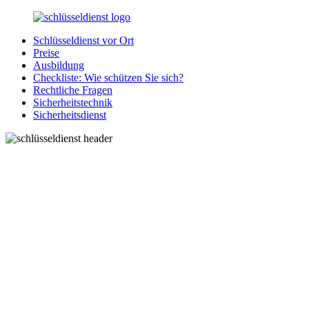
Zurück
zum
Schlüsseldienst vor Ort
Inhalt
SchluesseldienstDirekt.de
Ihre
Preise
Notlage
Ausbildung
wird
Checkliste: Wie schützen Sie sich?
gelöst!
Rechtliche Fragen
Sicherheitstechnik
Sicherheitsdienst