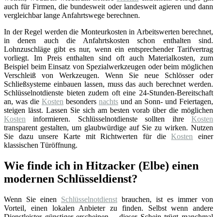
auch für Firmen, die bundesweit oder landesweit agieren und dann
vergleichbar lange Anfahrtswege berechnen.
In der Regel werden die Monteurkosten in Arbeitswerten berechnet,
in denen auch die Anfahrtskosten schon enthalten sind.
Lohnzuschläge gibt es nur, wenn ein entsprechender Tarifvertrag
vorliegt. Im Preis enthalten sind oft auch Materialkosten, zum
Beispiel beim Einsatz von Spezialwerkzeugen oder beim möglichen
Verschleiß von Werkzeugen. Wenn Sie neue Schlösser oder
Schließsysteme einbauen lassen, muss das auch berechnet werden.
Schlüsselnotdienste bieten zudem oft eine 24-Stunden-Bereitschaft
an, was die
Kosten
besonders
nachts
und an Sonn- und Feiertagen,
steigen lässt. Lassen Sie sich am besten vorab über die möglichen
Kosten
informieren. Schlüsselnotdienste sollten ihre
Kosten
transparent gestalten, um glaubwürdige auf Sie zu wirken. Nutzen
Sie dazu unsere Karte mit Richtwerten für die
Kosten
einer
klassischen Türöffnung.
Wie finde ich in Hitzacker (Elbe) einen
modernen Schlüsseldienst?
Wenn Sie einen
Schlüsselnotdienst
brauchen, ist es immer von
Vorteil, einen lokalen Anbieter zu finden. Selbst wenn andere
Dienstleister günstiger erscheinen – dieser Schein trügt manchmal