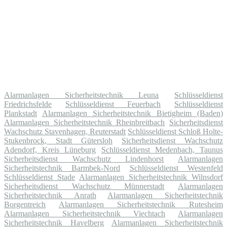
Alarmanlagen Sicherheitstechnik Leuna
Schlüsseldienst
Friedrichsfelde
Schlüsseldienst Feuerbach
Schlüsseldienst
Plankstadt
Alarmanlagen Sicherheitstechnik Bietigheim (Baden)
Alarmanlagen Sicherheitstechnik Rheinbreitbach
Sicherheitsdienst
Wachschutz Stavenhagen, Reuterstadt
Schlüsseldienst Schloß Holte-
Stukenbrock, Stadt Gütersloh
Sicherheitsdienst Wachschutz
Adendorf, Kreis Lüneburg
Schlüsseldienst Medenbach, Taunus
Sicherheitsdienst Wachschutz Lindenhorst
Alarmanlagen
Sicherheitstechnik Barmbek-Nord
Schlüsseldienst Westenfeld
Schlüsseldienst Stade
Alarmanlagen Sicherheitstechnik Wilnsdorf
Sicherheitsdienst Wachschutz Münnerstadt
Alarmanlagen
Sicherheitstechnik Anrath
Alarmanlagen Sicherheitstechnik
Borgentreich
Alarmanlagen Sicherheitstechnik Rutesheim
Alarmanlagen Sicherheitstechnik Viechtach
Alarmanlagen
Sicherheitstechnik Havelberg
Alarmanlagen Sicherheitstechnik