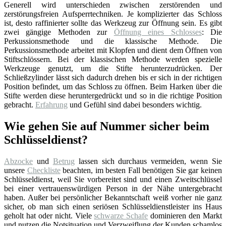
Generell wird unterschieden zwischen zerstörenden und
zerstörungsfreien Aufsperrtechniken. Je komplizierter das Schloss
ist, desto raffinierter sollte das Werkzeug zur Öffnung sein. Es gibt
zwei gängige Methoden zur
Öffnung eines Schlosses
: Die
Perkussionsmethode und die klassische Methode. Die
Perkussionsmethode arbeitet mit Klopfen und dient dem Öffnen von
Stiftschlössern. Bei der klassischen Methode werden spezielle
Werkzeuge genutzt, um die Stifte herunterzudrücken. Der
Schließzylinder lässt sich dadurch drehen bis er sich in der richtigen
Position befindet, um das Schloss zu öffnen. Beim Harken über die
Stifte werden diese heruntergedrückt und so in die richtige Position
gebracht.
Erfahrung
und Gefühl sind dabei besonders wichtig.
Wie gehen Sie auf Nummer sicher beim
Schlüsseldienst?
Abzocke
und
Betrug
lassen sich durchaus vermeiden, wenn Sie
unsere
Checkliste
beachten, im besten Fall benötigen Sie gar keinen
Schlüsseldienst, weil Sie vorbereitet sind und einen Zweitschlüssel
bei einer vertrauenswürdigen Person in der Nähe untergebracht
haben. Außer bei persönlicher Bekanntschaft weiß vorher nie ganz
sicher, ob man sich einen seriösen Schlüsseldienstleister ins Haus
geholt hat oder nicht. Viele
schwarze Schafe
dominieren den Markt
und nutzen die Notsituation und Verzweiflung der Kunden schamlos