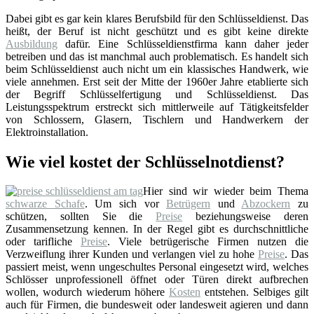
Dabei gibt es gar kein klares Berufsbild für den Schlüsseldienst. Das
heißt, der Beruf ist nicht geschützt und es gibt keine direkte
Ausbildung
dafür. Eine Schlüsseldienstfirma kann daher jeder
betreiben und das ist manchmal auch problematisch. Es handelt sich
beim Schlüsseldienst auch nicht um ein klassisches Handwerk, wie
viele annehmen. Erst seit der Mitte der 1960er Jahre etablierte sich
der Begriff Schlüsselfertigung und Schlüsseldienst. Das
Leistungsspektrum erstreckt sich mittlerweile auf Tätigkeitsfelder
von Schlossern, Glasern, Tischlern und Handwerkern der
Elektroinstallation.
Wie viel kostet der Schlüsselnotdienst?
Hier sind wir wieder beim Thema
schwarze Schafe
. Um sich vor
Betrügern
und
Abzockern
zu
schützen, sollten Sie die
Preise
beziehungsweise deren
Zusammensetzung kennen. In der Regel gibt es durchschnittliche
oder tarifliche
Preise
. Viele betrügerische Firmen nutzen die
Verzweiflung ihrer Kunden und verlangen viel zu hohe
Preise
. Das
passiert meist, wenn ungeschultes Personal eingesetzt wird, welches
Schlösser unprofessionell öffnet oder Türen direkt aufbrechen
wollen, wodurch wiederum höhere
Kosten
entstehen. Selbiges gilt
auch für Firmen, die bundesweit oder landesweit agieren und dann