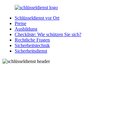
Zurück
zum
Schlüsseldienst vor Ort
Inhalt
SchluesseldienstDirekt.de
Ihre
Preise
Notlage
Ausbildung
wird
Checkliste: Wie schützen Sie sich?
gelöst!
Rechtliche Fragen
Sicherheitstechnik
Sicherheitsdienst