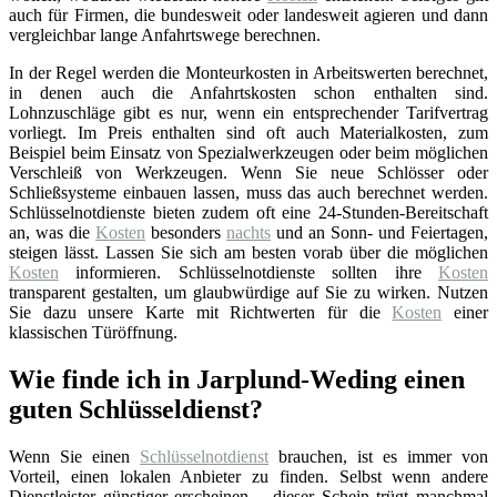
auch für Firmen, die bundesweit oder landesweit agieren und dann
vergleichbar lange Anfahrtswege berechnen.
In der Regel werden die Monteurkosten in Arbeitswerten berechnet,
in denen auch die Anfahrtskosten schon enthalten sind.
Lohnzuschläge gibt es nur, wenn ein entsprechender Tarifvertrag
vorliegt. Im Preis enthalten sind oft auch Materialkosten, zum
Beispiel beim Einsatz von Spezialwerkzeugen oder beim möglichen
Verschleiß von Werkzeugen. Wenn Sie neue Schlösser oder
Schließsysteme einbauen lassen, muss das auch berechnet werden.
Schlüsselnotdienste bieten zudem oft eine 24-Stunden-Bereitschaft
an, was die
Kosten
besonders
nachts
und an Sonn- und Feiertagen,
steigen lässt. Lassen Sie sich am besten vorab über die möglichen
Kosten
informieren. Schlüsselnotdienste sollten ihre
Kosten
transparent gestalten, um glaubwürdige auf Sie zu wirken. Nutzen
Sie dazu unsere Karte mit Richtwerten für die
Kosten
einer
klassischen Türöffnung.
Wie finde ich in Jarplund-Weding einen
guten Schlüsseldienst?
Wenn Sie einen
Schlüsselnotdienst
brauchen, ist es immer von
Vorteil, einen lokalen Anbieter zu finden. Selbst wenn andere
Dienstleister günstiger erscheinen – dieser Schein trügt manchmal