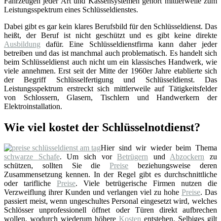
Fahrzeugen jeder Art und Kassensystemen gehört mittlerweile zum
Leistungsspektrum eines Schlüsseldienstes.
Dabei gibt es gar kein klares Berufsbild für den Schlüsseldienst. Das
heißt, der Beruf ist nicht geschützt und es gibt keine direkte
Ausbildung
dafür. Eine Schlüsseldienstfirma kann daher jeder
betreiben und das ist manchmal auch problematisch. Es handelt sich
beim Schlüsseldienst auch nicht um ein klassisches Handwerk, wie
viele annehmen. Erst seit der Mitte der 1960er Jahre etablierte sich
der Begriff Schlüsselfertigung und Schlüsseldienst. Das
Leistungsspektrum erstreckt sich mittlerweile auf Tätigkeitsfelder
von Schlossern, Glasern, Tischlern und Handwerkern der
Elektroinstallation.
Wie viel kostet der Schlüsselnotdienst?
Hier sind wir wieder beim Thema
schwarze Schafe
. Um sich vor
Betrügern
und
Abzockern
zu
schützen, sollten Sie die
Preise
beziehungsweise deren
Zusammensetzung kennen. In der Regel gibt es durchschnittliche
oder tarifliche
Preise
. Viele betrügerische Firmen nutzen die
Verzweiflung ihrer Kunden und verlangen viel zu hohe
Preise
. Das
passiert meist, wenn ungeschultes Personal eingesetzt wird, welches
Schlösser unprofessionell öffnet oder Türen direkt aufbrechen
wollen, wodurch wiederum höhere
Kosten
entstehen. Selbiges gilt