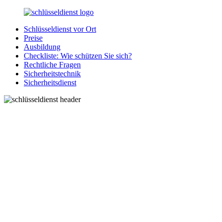
Zurück
zum
Schlüsseldienst vor Ort
Inhalt
SchluesseldienstDirekt.de
Ihre
Preise
Notlage
Ausbildung
wird
Checkliste: Wie schützen Sie sich?
gelöst!
Rechtliche Fragen
Sicherheitstechnik
Sicherheitsdienst