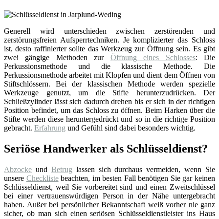
Generell wird unterschieden zwischen zerstörenden und
zerstörungsfreien Aufsperrtechniken. Je komplizierter das Schloss
ist, desto raffinierter sollte das Werkzeug zur Öffnung sein. Es gibt
zwei gängige Methoden zur
Öffnung eines Schlosses
: Die
Perkussionsmethode und die klassische Methode. Die
Perkussionsmethode arbeitet mit Klopfen und dient dem Öffnen von
Stiftschlössern. Bei der klassischen Methode werden spezielle
Werkzeuge genutzt, um die Stifte herunterzudrücken. Der
Schließzylinder lässt sich dadurch drehen bis er sich in der richtigen
Position befindet, um das Schloss zu öffnen. Beim Harken über die
Stifte werden diese heruntergedrückt und so in die richtige Position
gebracht.
Erfahrung
und Gefühl sind dabei besonders wichtig.
Seriöse Handwerker als Schlüsseldienst?
Abzocke
und
Betrug
lassen sich durchaus vermeiden, wenn Sie
unsere
Checkliste
beachten, im besten Fall benötigen Sie gar keinen
Schlüsseldienst, weil Sie vorbereitet sind und einen Zweitschlüssel
bei einer vertrauenswürdigen Person in der Nähe untergebracht
haben. Außer bei persönlicher Bekanntschaft weiß vorher nie ganz
sicher, ob man sich einen seriösen Schlüsseldienstleister ins Haus