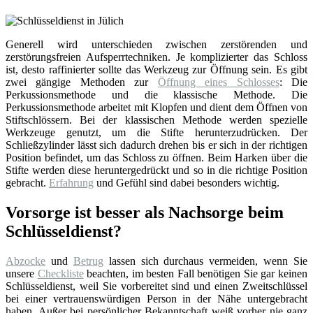
Generell wird unterschieden zwischen zerstörenden und
zerstörungsfreien Aufsperrtechniken. Je komplizierter das Schloss
ist, desto raffinierter sollte das Werkzeug zur Öffnung sein. Es gibt
zwei gängige Methoden zur
Öffnung eines Schlosses
: Die
Perkussionsmethode und die klassische Methode. Die
Perkussionsmethode arbeitet mit Klopfen und dient dem Öffnen von
Stiftschlössern. Bei der klassischen Methode werden spezielle
Werkzeuge genutzt, um die Stifte herunterzudrücken. Der
Schließzylinder lässt sich dadurch drehen bis er sich in der richtigen
Position befindet, um das Schloss zu öffnen. Beim Harken über die
Stifte werden diese heruntergedrückt und so in die richtige Position
gebracht.
Erfahrung
und Gefühl sind dabei besonders wichtig.
Vorsorge ist besser als Nachsorge beim
Schlüsseldienst?
Abzocke
und
Betrug
lassen sich durchaus vermeiden, wenn Sie
unsere
Checkliste
beachten, im besten Fall benötigen Sie gar keinen
Schlüsseldienst, weil Sie vorbereitet sind und einen Zweitschlüssel
bei einer vertrauenswürdigen Person in der Nähe untergebracht
haben. Außer bei persönlicher Bekanntschaft weiß vorher nie ganz