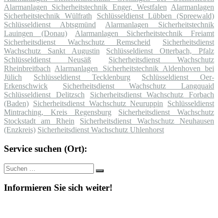
Alarmanlagen Sicherheitstechnik Enger, Westfalen
Alarmanlagen
Sicherheitstechnik Wülfrath
Schlüsseldienst Lübben (Spreewald)
Schlüsseldienst Abtsgmünd
Alarmanlagen Sicherheitstechnik
Lauingen (Donau)
Alarmanlagen Sicherheitstechnik Freiamt
Sicherheitsdienst Wachschutz Remscheid
Sicherheitsdienst
Wachschutz Sankt Augustin
Schlüsseldienst Otterbach, Pfalz
Schlüsseldienst Neusäß
Sicherheitsdienst Wachschutz
Rheinbreitbach
Alarmanlagen Sicherheitstechnik Aldenhoven bei
Jülich
Schlüsseldienst Tecklenburg
Schlüsseldienst Oer-
Erkenschwick
Sicherheitsdienst Wachschutz Langquaid
Schlüsseldienst Delitzsch
Sicherheitsdienst Wachschutz Forbach
(Baden)
Sicherheitsdienst Wachschutz Neuruppin
Schlüsseldienst
Mintraching, Kreis Regensburg
Sicherheitsdienst Wachschutz
Stockstadt am Rhein
Sicherheitsdienst Wachschutz Neuhausen
(Enzkreis)
Sicherheitsdienst Wachschutz Uhlenhorst
Service suchen (Ort):
Suche
Suchen
nach:
Informieren Sie sich weiter!