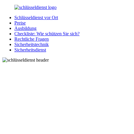
Zurück
zum
Schlüsseldienst vor Ort
Inhalt
SchluesseldienstDirekt.de
Ihre
Preise
Notlage
Ausbildung
wird
Checkliste: Wie schützen Sie sich?
gelöst!
Rechtliche Fragen
Sicherheitstechnik
Sicherheitsdienst