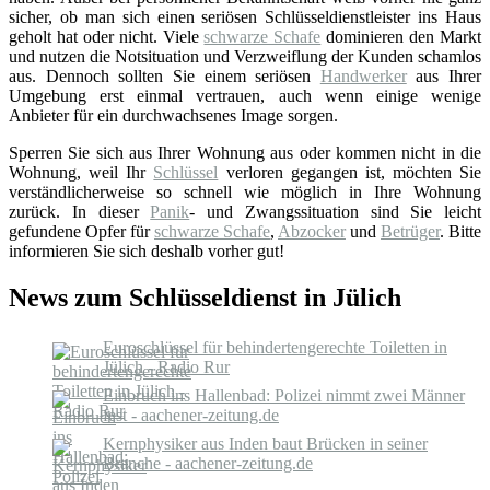
sicher, ob man sich einen seriösen Schlüsseldienstleister ins Haus
geholt hat oder nicht. Viele
schwarze Schafe
dominieren den Markt
und nutzen die Notsituation und Verzweiflung der Kunden schamlos
aus. Dennoch sollten Sie einem seriösen
Handwerker
aus Ihrer
Umgebung erst einmal vertrauen, auch wenn einige wenige
Anbieter für ein durchwachsenes Image sorgen.
Sperren Sie sich aus Ihrer Wohnung aus oder kommen nicht in die
Wohnung, weil Ihr
Schlüssel
verloren gegangen ist, möchten Sie
verständlicherweise so schnell wie möglich in Ihre Wohnung
zurück. In dieser
Panik
- und Zwangssituation sind Sie leicht
gefundene Opfer für
schwarze Schafe
,
Abzocker
und
Betrüger
. Bitte
informieren Sie sich deshalb vorher gut!
News zum Schlüsseldienst in Jülich
Euroschlüssel für behindertengerechte Toiletten in
Jülich - Radio Rur
Einbruch ins Hallenbad: Polizei nimmt zwei Männer
fest - aachener-zeitung.de
Kernphysiker aus Inden baut Brücken in seiner
Branche - aachener-zeitung.de