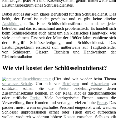
Fahrzeugen jeder Art und Kassensystemen gehört mittlerweile zum
Leistungsspektrum eines Schlüsseldienstes.
Dabei gibt es gar kein klares Berufsbild für den Schlüsseldienst. Das
heißt, der Beruf ist nicht geschützt und es gibt keine direkte
Ausbildung
dafür. Eine Schlüsseldienstfirma kann daher jeder
betreiben und das ist manchmal auch problematisch. Es handelt sich
beim Schlüsseldienst auch nicht um ein klassisches Handwerk, wie
viele annehmen. Erst seit der Mitte der 1960er Jahre etablierte sich
der Begriff Schlüsselfertigung und Schlüsseldienst. Das
Leistungsspektrum erstreckt sich mittlerweile auf Tätigkeitsfelder
von Schlossern, Glasern, Tischlern und Handwerkern der
Elektroinstallation.
Wie viel kostet der Schlüsselnotdienst?
Hier sind wir wieder beim Thema
schwarze Schafe
. Um sich vor
Betrügern
und
Abzockern
zu
schützen, sollten Sie die
Preise
beziehungsweise deren
Zusammensetzung kennen. In der Regel gibt es durchschnittliche
oder tarifliche
Preise
. Viele betrügerische Firmen nutzen die
Verzweiflung ihrer Kunden und verlangen viel zu hohe
Preise
. Das
passiert meist, wenn ungeschultes Personal eingesetzt wird, welches
Schlösser unprofessionell öffnet oder Türen direkt aufbrechen
wollen, wodurch wiederum höhere
Kosten
entstehen. Selbiges gilt