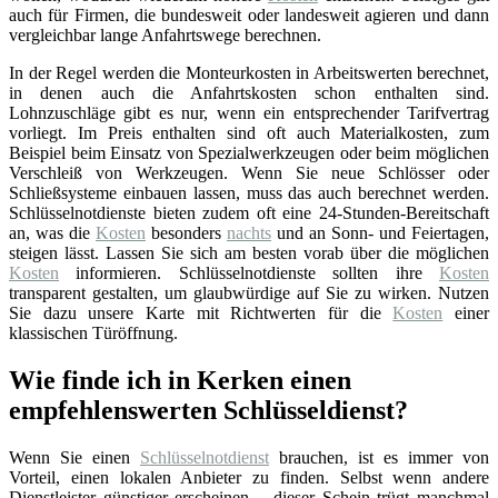
auch für Firmen, die bundesweit oder landesweit agieren und dann
vergleichbar lange Anfahrtswege berechnen.
In der Regel werden die Monteurkosten in Arbeitswerten berechnet,
in denen auch die Anfahrtskosten schon enthalten sind.
Lohnzuschläge gibt es nur, wenn ein entsprechender Tarifvertrag
vorliegt. Im Preis enthalten sind oft auch Materialkosten, zum
Beispiel beim Einsatz von Spezialwerkzeugen oder beim möglichen
Verschleiß von Werkzeugen. Wenn Sie neue Schlösser oder
Schließsysteme einbauen lassen, muss das auch berechnet werden.
Schlüsselnotdienste bieten zudem oft eine 24-Stunden-Bereitschaft
an, was die
Kosten
besonders
nachts
und an Sonn- und Feiertagen,
steigen lässt. Lassen Sie sich am besten vorab über die möglichen
Kosten
informieren. Schlüsselnotdienste sollten ihre
Kosten
transparent gestalten, um glaubwürdige auf Sie zu wirken. Nutzen
Sie dazu unsere Karte mit Richtwerten für die
Kosten
einer
klassischen Türöffnung.
Wie finde ich in Kerken einen
empfehlenswerten Schlüsseldienst?
Wenn Sie einen
Schlüsselnotdienst
brauchen, ist es immer von
Vorteil, einen lokalen Anbieter zu finden. Selbst wenn andere
Dienstleister günstiger erscheinen – dieser Schein trügt manchmal