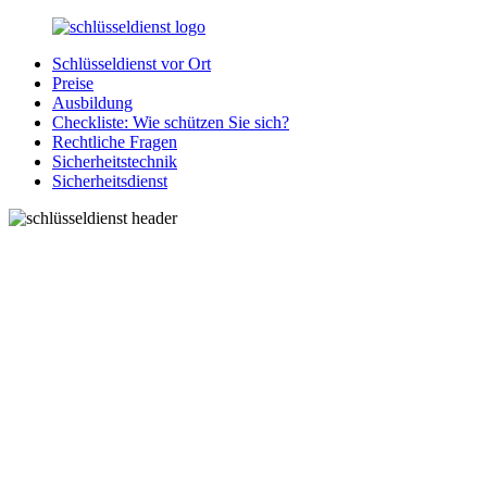
Zurück
zum
Schlüsseldienst vor Ort
Inhalt
SchluesseldienstDirekt.de
Ihre
Preise
Notlage
Ausbildung
wird
Checkliste: Wie schützen Sie sich?
gelöst!
Rechtliche Fragen
Sicherheitstechnik
Sicherheitsdienst