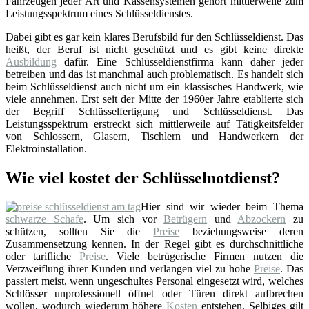
Fahrzeugen jeder Art und Kassensystemen gehört mittlerweile zum
Leistungsspektrum eines Schlüsseldienstes.
Dabei gibt es gar kein klares Berufsbild für den Schlüsseldienst. Das
heißt, der Beruf ist nicht geschützt und es gibt keine direkte
Ausbildung
dafür. Eine Schlüsseldienstfirma kann daher jeder
betreiben und das ist manchmal auch problematisch. Es handelt sich
beim Schlüsseldienst auch nicht um ein klassisches Handwerk, wie
viele annehmen. Erst seit der Mitte der 1960er Jahre etablierte sich
der Begriff Schlüsselfertigung und Schlüsseldienst. Das
Leistungsspektrum erstreckt sich mittlerweile auf Tätigkeitsfelder
von Schlossern, Glasern, Tischlern und Handwerkern der
Elektroinstallation.
Wie viel kostet der Schlüsselnotdienst?
Hier sind wir wieder beim Thema
schwarze Schafe
. Um sich vor
Betrügern
und
Abzockern
zu
schützen, sollten Sie die
Preise
beziehungsweise deren
Zusammensetzung kennen. In der Regel gibt es durchschnittliche
oder tarifliche
Preise
. Viele betrügerische Firmen nutzen die
Verzweiflung ihrer Kunden und verlangen viel zu hohe
Preise
. Das
passiert meist, wenn ungeschultes Personal eingesetzt wird, welches
Schlösser unprofessionell öffnet oder Türen direkt aufbrechen
wollen, wodurch wiederum höhere
Kosten
entstehen. Selbiges gilt