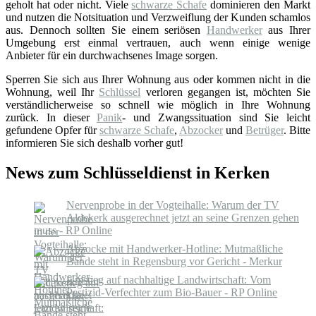
geholt hat oder nicht. Viele
schwarze Schafe
dominieren den Markt
und nutzen die Notsituation und Verzweiflung der Kunden schamlos
aus. Dennoch sollten Sie einem seriösen
Handwerker
aus Ihrer
Umgebung erst einmal vertrauen, auch wenn einige wenige
Anbieter für ein durchwachsenes Image sorgen.
Sperren Sie sich aus Ihrer Wohnung aus oder kommen nicht in die
Wohnung, weil Ihr
Schlüssel
verloren gegangen ist, möchten Sie
verständlicherweise so schnell wie möglich in Ihre Wohnung
zurück. In dieser
Panik
- und Zwangssituation sind Sie leicht
gefundene Opfer für
schwarze Schafe
,
Abzocker
und
Betrüger
. Bitte
informieren Sie sich deshalb vorher gut!
News zum Schlüsseldienst in Kerken
Nervenprobe in der Vogteihalle: Warum der TV
Aldekerk ausgerechnet jetzt an seine Grenzen gehen
muss - RP Online
Abzocke mit Handwerker-Hotline: Mutmaßliche
Bande steht in Regensburg vor Gericht - Merkur
Umstieg auf nachhaltige Landwirtschaft: Vom
Pestizid-Verfechter zum Bio-Bauer - RP Online