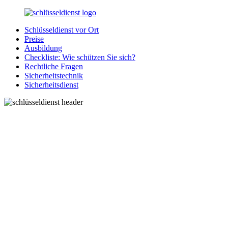
Zurück
zum
Schlüsseldienst vor Ort
Inhalt
SchluesseldienstDirekt.de
Ihre
Preise
Notlage
Ausbildung
wird
Checkliste: Wie schützen Sie sich?
gelöst!
Rechtliche Fragen
Sicherheitstechnik
Sicherheitsdienst