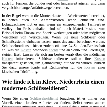
auch für Firmen, die bundesweit oder landesweit agieren und dann
vergleichbar lange Anfahrtswege berechnen.
In der Regel werden die Monteurkosten in Arbeitswerten berechnet,
in denen auch die Anfahrtskosten schon enthalten sind.
Lohnzuschläge gibt es nur, wenn ein entsprechender Tarifvertrag
vorliegt. Im Preis enthalten sind oft auch Materialkosten, zum
Beispiel beim Einsatz von Spezialwerkzeugen oder beim möglichen
Verschleiß von Werkzeugen. Wenn Sie neue Schlösser oder
Schließsysteme einbauen lassen, muss das auch berechnet werden.
Schlüsselnotdienste bieten zudem oft eine 24-Stunden-Bereitschaft
an, was die
Kosten
besonders
nachts
und an Sonn- und Feiertagen,
steigen lässt. Lassen Sie sich am besten vorab über die möglichen
Kosten
informieren. Schlüsselnotdienste sollten ihre
Kosten
transparent gestalten, um glaubwürdige auf Sie zu wirken. Nutzen
Sie dazu unsere Karte mit Richtwerten für die
Kosten
einer
klassischen Türöffnung.
Wie finde ich in Kleve, Niederrhein einen
modernen Schlüsseldienst?
Wenn Sie einen
Schlüsselnotdienst
brauchen, ist es immer von
Vorteil, einen lokalen Anbieter zu finden. Selbst wenn andere
Dienstleister günstiger erscheinen – dieser Schein trügt manchmal