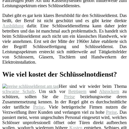
Fahrzeugen jeder Art und Kassensystemen gehört mittlerweile zum
Leistungsspektrum eines Schlüsseldienstes.
Dabei gibt es gar kein klares Berufsbild für den Schlüsseldienst. Das
heißt, der Beruf ist nicht geschützt und es gibt keine direkte
Ausbildung
dafür. Eine Schlüsseldienstfirma kann daher jeder
betreiben und das ist manchmal auch problematisch. Es handelt sich
beim Schlüsseldienst auch nicht um ein klassisches Handwerk, wie
viele annehmen. Erst seit der Mitte der 1960er Jahre etablierte sich
der Begriff Schlüsselfertigung und Schlüsseldienst. Das
Leistungsspektrum erstreckt sich mittlerweile auf Tätigkeitsfelder
von Schlossern, Glasern, Tischlern und Handwerkern der
Elektroinstallation.
Wie viel kostet der Schlüsselnotdienst?
Hier sind wir wieder beim Thema
schwarze Schafe
. Um sich vor
Betrügern
und
Abzockern
zu
schützen, sollten Sie die
Preise
beziehungsweise deren
Zusammensetzung kennen. In der Regel gibt es durchschnittliche
oder tarifliche
Preise
. Viele betrügerische Firmen nutzen die
Verzweiflung ihrer Kunden und verlangen viel zu hohe
Preise
. Das
passiert meist, wenn ungeschultes Personal eingesetzt wird, welches
Schlösser unprofessionell öffnet oder Türen direkt aufbrechen
wollen, wodurch wiederum höhere
Kosten
entstehen. Selbiges gilt