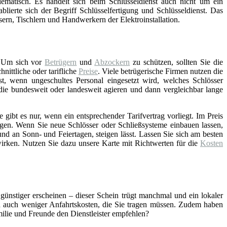
lematisch. Es handelt sich beim Schlüsseldienst auch nicht um ein
blierte sich der Begriff Schlüsselfertigung und Schlüsseldienst. Das
asern, Tischlern und Handwerkern der Elektroinstallation.
 Um sich vor
Betrügern
und
Abzockern
zu schützen, sollten Sie die
ittliche oder tarifliche
Preise
. Viele betrügerische Firmen nutzen die
st, wenn ungeschultes Personal eingesetzt wird, welches Schlösser
 die bundesweit oder landesweit agieren und dann vergleichbar lange
gibt es nur, wenn ein entsprechender Tarifvertrag vorliegt. Im Preis
gen. Wenn Sie neue Schlösser oder Schließsysteme einbauen lassen,
nd an Sonn- und Feiertagen, steigen lässt. Lassen Sie sich am besten
wirken. Nutzen Sie dazu unsere Karte mit Richtwerten für die
Kosten
 günstiger erscheinen – dieser Schein trügt manchmal und ein lokaler
ch auch weniger Anfahrtskosten, die Sie tragen müssen. Zudem haben
amilie und Freunde den Dienstleister empfehlen?