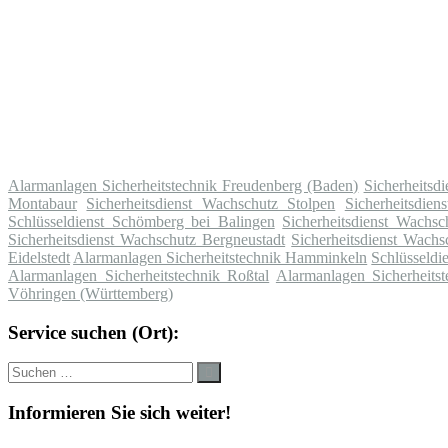
Alarmanlagen Sicherheitstechnik Freudenberg (Baden)
Sicherheitsd
Montabaur
Sicherheitsdienst Wachschutz Stolpen
Sicherheitsdie
Schlüsseldienst Schömberg bei Balingen
Sicherheitsdienst Wachs
Sicherheitsdienst Wachschutz Bergneustadt
Sicherheitsdienst Wach
Eidelstedt
Alarmanlagen Sicherheitstechnik Hamminkeln
Schlüsseldi
Alarmanlagen Sicherheitstechnik Roßtal
Alarmanlagen Sicherheits
Vöhringen (Württemberg)
Service suchen (Ort):
Suche
Suchen
nach:
Informieren Sie sich weiter!