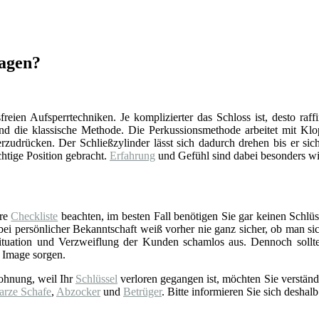
hagen?
reien Aufsperrtechniken. Je komplizierter das Schloss ist, desto raff
d die klassische Methode. Die Perkussionsmethode arbeitet mit Klop
zudrücken. Der Schließzylinder lässt sich dadurch drehen bis er sich
chtige Position gebracht.
Erfahrung
und Gefühl sind dabei besonders wi
ere
Checkliste
beachten, im besten Fall benötigen Sie gar keinen Schlüss
 persönlicher Bekanntschaft weiß vorher nie ganz sicher, ob man sich 
tuation und Verzweiflung der Kunden schamlos aus. Dennoch sollt
 Image sorgen.
ohnung, weil Ihr
Schlüssel
verloren gegangen ist, möchten Sie verständ
arze Schafe
,
Abzocker
und
Betrüger
. Bitte informieren Sie sich deshalb