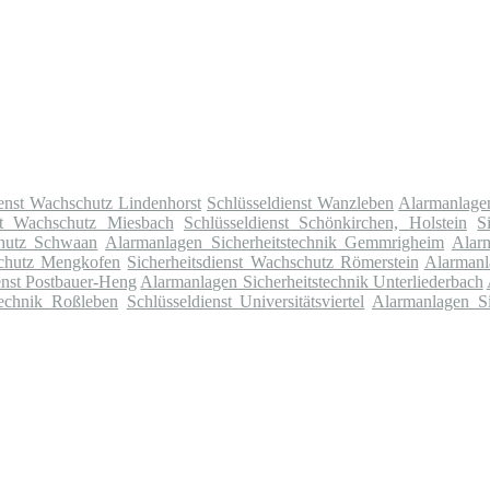
ienst Wachschutz Lindenhorst
Schlüsseldienst Wanzleben
Alarmanlagen
nst Wachschutz Miesbach
Schlüsseldienst Schönkirchen, Holstein
S
chutz Schwaan
Alarmanlagen Sicherheitstechnik Gemmrigheim
Alar
schutz Mengkofen
Sicherheitsdienst Wachschutz Römerstein
Alarmanl
enst Postbauer-Heng
Alarmanlagen Sicherheitstechnik Unterliederbach
technik Roßleben
Schlüsseldienst Universitätsviertel
Alarmanlagen Sic