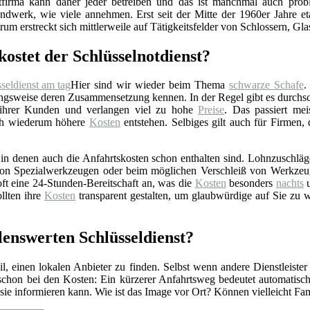
stfirma kann daher jeder betreiben und das ist manchmal auch prob
ndwerk, wie viele annehmen. Erst seit der Mitte der 1960er Jahre eta
rum erstreckt sich mittlerweile auf Tätigkeitsfelder von Schlossern, Gl
kostet der Schlüsselnotdienst?
Hier sind wir wieder beim Thema
schwarze Schafe
.
gsweise deren Zusammensetzung kennen. In der Regel gibt es durchschn
 ihrer Kunden und verlangen viel zu hohe
Preise
. Das passiert mei
rch wiederum höhere
Kosten
entstehen. Selbiges gilt auch für Firmen,
n denen auch die Anfahrtskosten schon enthalten sind. Lohnzuschläge 
z von Spezialwerkzeugen oder beim möglichen Verschleiß von Werkzeu
ft eine 24-Stunden-Bereitschaft an, was die
Kosten
besonders
nachts
u
llten ihre
Kosten
transparent gestalten, um glaubwürdige auf Sie zu 
lenswerten Schlüsseldienst?
l, einen lokalen Anbieter zu finden. Selbst wenn andere Dienstleister
 schon bei den Kosten: Ein kürzerer Anfahrtsweg bedeutet automatis
r sie informieren kann. Wie ist das Image vor Ort? Können vielleicht F