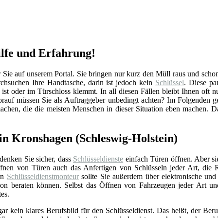
ilfe und Erfahrung!
e auf unserem Portal. Sie bringen nur kurz den Müll raus und schon is
hsuchen Ihre Handtasche, darin ist jedoch kein
Schlüssel
. Diese pa
ist oder im Türschloss klemmt. In all diesen Fällen bleibt Ihnen oft n
auf müssen Sie als Auftraggeber unbedingt achten? Im Folgenden ge
machen, die die meisten Menschen in dieser Situation eben machen. D
 in Kronshagen (Schleswig-Holstein)
 denken Sie sicher, dass
Schlüsseldienste
einfach Türen öffnen. Aber si
nen von Türen auch das Anfertigen von Schlüsseln jeder Art, die 
Ein
Schlüsseldienstmonteur
sollte Sie außerdem über elektronische un
ation beraten können. Selbst das Öffnen von Fahrzeugen jeder Art u
tes.
gar kein klares Berufsbild für den Schlüsseldienst. Das heißt, der Beru