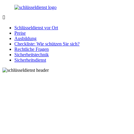
Zurück
zum
Inhalt
SchluesseldienstDirekt.de
Ihre
Notlage
Schlüsseldienst vor Ort
wird
Preise
gelöst!
Ausbildung
Checkliste: Wie schützen Sie sich?
Rechtliche Fragen
Sicherheitstechnik
Sicherheitsdienst