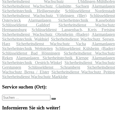
Sicherheitsdienst Wachschutz Uhldingen-Mühlhofen
Sicherheitsdienst Wachschutz Glashütte, Sachsen
Alarmanlagen
Sicherheitstechnik Heiligengrabe
Schlüsseldienst Nordenstadt
Sicherheitsdienst Wachschutz Vöhringen (Iller)
Schlüsseldienst
Osterwieck
Alarmanlagen Sicherheitstechnik Kassebohm
Schlüsseldienst Gaildorf
Sicherheitsdienst Wachschutz
Hermannsburg
Schlüsseldienst Langenbach, Kreis Freising
Sicherheitsdienst Wachschutz Obrigheim (Baden)
Alarmanlagen
Sicherheitstechnik Waldniel
Sicherheitsdienst Wachschutz Seesen,
Harz
Sicherheitsdienst Wachschutz Vacha
Alarmanlagen
Sicherheitstechnik Wettstetten
Schlüsseldienst Külsheim (Baden)
Schlüsseldienst Bad Hönningen
Sicherheitsdienst Wachschutz
Reken
Alarmanlagen Sicherheitstechnik Kierspe
Alarmanlagen
Sicherheitstechnik Oestrich-Winkel
Sicherheitsdienst Wachschutz
Gerstungen
Schlüsseldienst Schramberg
Sicherheitsdienst
Wachschutz Berga / Elster
Sicherheitsdienst Wachschutz Peiting
Sicherheitsdienst Wachschutz Marklohe
Service suchen (Ort):
Suche
Suchen
nach:
Informieren Sie sich weiter!