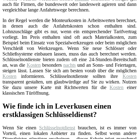
auch für Firmen, die bundesweit oder landesweit agieren und dann
vergleichbar lange Anfahrtswege berechnen.
In der Regel werden die Monteurkosten in Arbeitswerten berechnet,
in denen auch die Anfahrtskosten schon enthalten sind.
Lohnzuschläge gibt es nur, wenn ein entsprechender Tarifvertrag
vorliegt. Im Preis enthalten sind oft auch Materialkosten, zum
Beispiel beim Einsatz von Spezialwerkzeugen oder beim möglichen
Verschleiß von Werkzeugen. Wenn Sie neue Schlösser oder
Schließsysteme einbauen lassen, muss das auch berechnet werden.
Schlüsselnotdienste bieten zudem oft eine 24-Stunden-Bereitschaft
an, was die
Kosten
besonders
nachts
und an Sonn- und Feiertagen,
steigen lässt. Lassen Sie sich am besten vorab über die möglichen
Kosten
informieren. Schlüsselnotdienste sollten ihre
Kosten
transparent gestalten, um glaubwürdige auf Sie zu wirken. Nutzen
Sie dazu unsere Karte mit Richtwerten für die
Kosten
einer
klassischen Türöffnung.
Wie finde ich in Leverkusen einen
erstklassigen Schlüsseldienst?
Wenn Sie einen
Schlüsselnotdienst
brauchen, ist es immer von
Vorteil, einen lokalen Anbieter zu finden. Selbst wenn andere
Dienstleister günstiger erscheinen – dieser Schein trügt manchmal