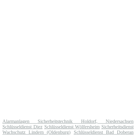
Alarmanlagen Sicherheitstechnik Holdorf, Niedersachsen
Schlüsseldienst Diez
Schlüsseldienst Wölfersheim
Sicherheitsdienst
Wachschutz Lindern (Oldenburg)
Schlüsseldienst Bad Doberan