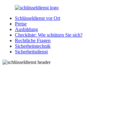
Zurück
zum
Schlüsseldienst vor Ort
Inhalt
SchluesseldienstDirekt.de
Ihre
Preise
Notlage
Ausbildung
wird
Checkliste: Wie schützen Sie sich?
gelöst!
Rechtliche Fragen
Sicherheitstechnik
Sicherheitsdienst