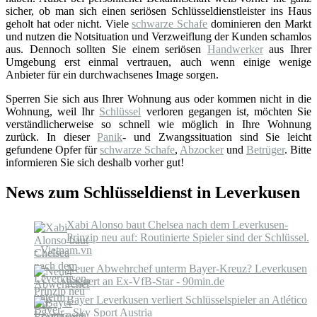
sicher, ob man sich einen seriösen Schlüsseldienstleister ins Haus
geholt hat oder nicht. Viele
schwarze Schafe
dominieren den Markt
und nutzen die Notsituation und Verzweiflung der Kunden schamlos
aus. Dennoch sollten Sie einem seriösen
Handwerker
aus Ihrer
Umgebung erst einmal vertrauen, auch wenn einige wenige
Anbieter für ein durchwachsenes Image sorgen.
Sperren Sie sich aus Ihrer Wohnung aus oder kommen nicht in die
Wohnung, weil Ihr
Schlüssel
verloren gegangen ist, möchten Sie
verständlicherweise so schnell wie möglich in Ihre Wohnung
zurück. In dieser
Panik
- und Zwangssituation sind Sie leicht
gefundene Opfer für
schwarze Schafe
,
Abzocker
und
Betrüger
. Bitte
informieren Sie sich deshalb vorher gut!
News zum Schlüsseldienst in Leverkusen
Xabi Alonso baut Chelsea nach dem Leverkusen-
Prinzip neu auf: Routinierte Spieler sind der Schlüssel.
- Vietnam.vn
Neuer Abwehrchef unterm Bayer-Kreuz? Leverkusen
baggert an Ex-VfB-Star - 90min.de
Bayer Leverkusen verliert Schlüsselspieler an Atlético
- Sky Sport Austria