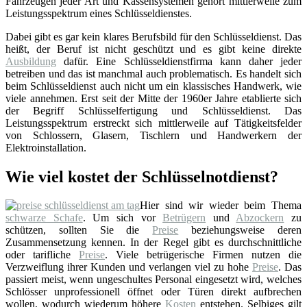
Fahrzeugen jeder Art und Kassensystemen gehört mittlerweile zum
Leistungsspektrum eines Schlüsseldienstes.
Dabei gibt es gar kein klares Berufsbild für den Schlüsseldienst. Das
heißt, der Beruf ist nicht geschützt und es gibt keine direkte
Ausbildung
dafür. Eine Schlüsseldienstfirma kann daher jeder
betreiben und das ist manchmal auch problematisch. Es handelt sich
beim Schlüsseldienst auch nicht um ein klassisches Handwerk, wie
viele annehmen. Erst seit der Mitte der 1960er Jahre etablierte sich
der Begriff Schlüsselfertigung und Schlüsseldienst. Das
Leistungsspektrum erstreckt sich mittlerweile auf Tätigkeitsfelder
von Schlossern, Glasern, Tischlern und Handwerkern der
Elektroinstallation.
Wie viel kostet der Schlüsselnotdienst?
Hier sind wir wieder beim Thema
schwarze Schafe
. Um sich vor
Betrügern
und
Abzockern
zu
schützen, sollten Sie die
Preise
beziehungsweise deren
Zusammensetzung kennen. In der Regel gibt es durchschnittliche
oder tarifliche
Preise
. Viele betrügerische Firmen nutzen die
Verzweiflung ihrer Kunden und verlangen viel zu hohe
Preise
. Das
passiert meist, wenn ungeschultes Personal eingesetzt wird, welches
Schlösser unprofessionell öffnet oder Türen direkt aufbrechen
wollen, wodurch wiederum höhere
Kosten
entstehen. Selbiges gilt