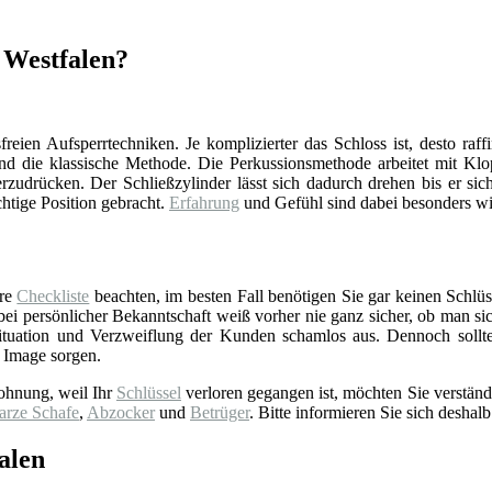
, Westfalen?
reien Aufsperrtechniken. Je komplizierter das Schloss ist, desto raff
d die klassische Methode. Die Perkussionsmethode arbeitet mit Klop
zudrücken. Der Schließzylinder lässt sich dadurch drehen bis er sich
chtige Position gebracht.
Erfahrung
und Gefühl sind dabei besonders wi
ere
Checkliste
beachten, im besten Fall benötigen Sie gar keinen Schlüss
 persönlicher Bekanntschaft weiß vorher nie ganz sicher, ob man sich 
tuation und Verzweiflung der Kunden schamlos aus. Dennoch sollt
 Image sorgen.
ohnung, weil Ihr
Schlüssel
verloren gegangen ist, möchten Sie verständ
arze Schafe
,
Abzocker
und
Betrüger
. Bitte informieren Sie sich deshalb
alen