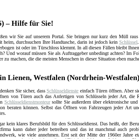
) – Hilfe für Sie!
n wir Sie auf unserem Portal. Sie bringen nur kurz den Müll raus un
 heim, durchsuchen Ihre Handtasche, darin ist jedoch kein
Schlüssel
rbogen ist oder im Türschloss klemmt. In all diesen Fällen bleibt Ihnen
ich? Und worauf müssen Sie als Auftraggeber unbedingt achten? Im Fol
ler zu machen, die die meisten Menschen in dieser Situation eben mach
n Lienen, Westfalen (Nordrhein-Westfalen
 denken Sie sicher, dass
Schlüsseldienste
einfach Türen öffnen. Aber si
nen von Türen auch das Anfertigen von Schlüsseln jeder Art, die 
Ein
Schlüsseldienstmonteur
sollte Sie außerdem über elektronische un
ation beraten können. Selbst das Öffnen von Fahrzeugen jeder Art u
tes.
gar kein klares Berufsbild für den Schlüsseldienst. Das heißt, der Beru
stfirma kann daher jeder betreiben und das ist manchmal auch prob
ndwerk, wie viele annehmen. Erst seit der Mitte der 1960er Jahre eta