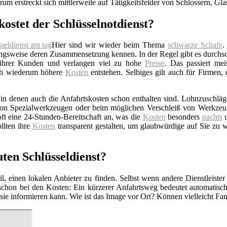
rum erstreckt sich mittlerweile auf Tätigkeitsfelder von Schlossern, Gl
kostet der Schlüsselnotdienst?
Hier sind wir wieder beim Thema
schwarze Schafe
.
gsweise deren Zusammensetzung kennen. In der Regel gibt es durchschn
 ihrer Kunden und verlangen viel zu hohe
Preise
. Das passiert mei
rch wiederum höhere
Kosten
entstehen. Selbiges gilt auch für Firmen,
n denen auch die Anfahrtskosten schon enthalten sind. Lohnzuschläge 
z von Spezialwerkzeugen oder beim möglichen Verschleiß von Werkzeu
ft eine 24-Stunden-Bereitschaft an, was die
Kosten
besonders
nachts
u
llten ihre
Kosten
transparent gestalten, um glaubwürdige auf Sie zu 
uten Schlüsseldienst?
l, einen lokalen Anbieter zu finden. Selbst wenn andere Dienstleister
 schon bei den Kosten: Ein kürzerer Anfahrtsweg bedeutet automatis
r sie informieren kann. Wie ist das Image vor Ort? Können vielleicht F