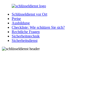
Zurück
zum
Schlüsseldienst vor Ort
Inhalt
SchluesseldienstDirekt.de
Ihre
Preise
Notlage
Ausbildung
wird
Checkliste: Wie schützen Sie sich?
gelöst!
Rechtliche Fragen
Sicherheitstechnik
Sicherheitsdienst