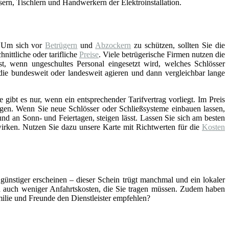
asern, Tischlern und Handwerkern der Elektroinstallation.
 Um sich vor
Betrügern
und
Abzockern
zu schützen, sollten Sie die
ittliche oder tarifliche
Preise
. Viele betrügerische Firmen nutzen die
st, wenn ungeschultes Personal eingesetzt wird, welches Schlösser
 die bundesweit oder landesweit agieren und dann vergleichbar lange
gibt es nur, wenn ein entsprechender Tarifvertrag vorliegt. Im Preis
gen. Wenn Sie neue Schlösser oder Schließsysteme einbauen lassen,
nd an Sonn- und Feiertagen, steigen lässt. Lassen Sie sich am besten
wirken. Nutzen Sie dazu unsere Karte mit Richtwerten für die
Kosten
 günstiger erscheinen – dieser Schein trügt manchmal und ein lokaler
ch auch weniger Anfahrtskosten, die Sie tragen müssen. Zudem haben
amilie und Freunde den Dienstleister empfehlen?