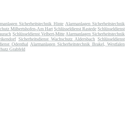
manlagen Sicherheitstechnik Hinte
Alarmanlagen Sicherheitstechnik
schutz Milbertshofen-Am Hart
Schlüsseldienst Rastede
Schlüsseldienst
aurach
Schlüsseldienst Velbert-Mitte
Alarmanlagen Sicherheitstechnik
eikendorf
Sicherheitsdienst Wachschutz Aldersbach
Schlüsseldienst
dienst Odenthal
Alarmanlagen Sicherheitstechnik Brakel, Westfalen
chutz Grabfeld