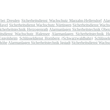
 bei Dresden
Sicherheitsdienst Wachschutz Marzahn-Hellersdorf
Alar
Havel
Sicherheitsdienst Wachschutz Nürtingen
Sicherheitsdienst Wach
cherheitstechnik Herzogenrath
Alarmanlagen Sicherheitstechnik Ober
eitsdienst Wachschutz Halensee
Alarmanlagen Sicherheitstechnik H
 Eggolsheim
Schlüsseldienst Hornberg (Schwarzwaldbahn)
Schlüssel
shöhe
Alarmanlagen Sicherheitstechnik Igstadt
Sicherheitsdienst Wachs