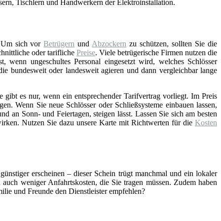
asern, Tischlern und Handwerkern der Elektroinstallation.
 Um sich vor
Betrügern
und
Abzockern
zu schützen, sollten Sie die
ittliche oder tarifliche
Preise
. Viele betrügerische Firmen nutzen die
st, wenn ungeschultes Personal eingesetzt wird, welches Schlösser
 die bundesweit oder landesweit agieren und dann vergleichbar lange
gibt es nur, wenn ein entsprechender Tarifvertrag vorliegt. Im Preis
gen. Wenn Sie neue Schlösser oder Schließsysteme einbauen lassen,
nd an Sonn- und Feiertagen, steigen lässt. Lassen Sie sich am besten
wirken. Nutzen Sie dazu unsere Karte mit Richtwerten für die
Kosten
 günstiger erscheinen – dieser Schein trügt manchmal und ein lokaler
ch auch weniger Anfahrtskosten, die Sie tragen müssen. Zudem haben
amilie und Freunde den Dienstleister empfehlen?