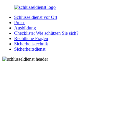
Zurück
zum
Schlüsseldienst vor Ort
Inhalt
SchluesseldienstDirekt.de
Ihre
Preise
Notlage
Ausbildung
wird
Checkliste: Wie schützen Sie sich?
gelöst!
Rechtliche Fragen
Sicherheitstechnik
Sicherheitsdienst