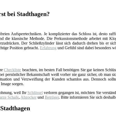
rst bei Stadthagen?
reien Aufsperrtechniken. Je komplizierter das Schloss ist, desto raff
d die klassische Methode. Die Perkussionsmethode arbeitet mit Klop
zudrücken. Der Schließzylinder lässt sich dadurch drehen bis er sich
chtige Position gebracht.
Erfahrung
und Gefühl sind dabei besonders wi
ere
Checkliste
beachten, im besten Fall benötigen Sie gar keinen Schlüss
 persönlicher Bekanntschaft weiß vorher nie ganz sicher, ob man sich 
tuation und Verzweiflung der Kunden schamlos aus. Dennoch sollt
 Image sorgen.
ohnung, weil Ihr
Schlüssel
verloren gegangen ist, möchten Sie verständ
arze Schafe
,
Abzocker
und
Betrüger
. Bitte informieren Sie sich deshalb
 Stadthagen