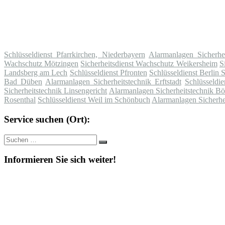
Schlüsseldienst Pfarrkirchen, Niederbayern
Alarmanlagen Sicherhe
Wachschutz Mötzingen
Sicherheitsdienst Wachschutz Weikersheim
S
Landsberg am Lech
Schlüsseldienst Pfronten
Schlüsseldienst Berlin
Bad Düben
Alarmanlagen Sicherheitstechnik Erftstadt
Schlüsseldie
Sicherheitstechnik Linsengericht
Alarmanlagen Sicherheitstechnik Bö
Rosenthal
Schlüsseldienst Weil im Schönbuch
Alarmanlagen Sicherhe
Service suchen (Ort):
Suche
Suchen
nach:
Informieren Sie sich weiter!