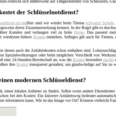
rum erstreckt sich mittlerweile auf Tätigkeitsfelder von Schlossern, Gl
kostet der Schlüsselnotdienst?
Hier sind wir wieder beim Thema
schwarze Schafe
.
gsweise deren Zusammensetzung kennen. In der Regel gibt es durchschn
 ihrer Kunden und verlangen viel zu hohe
Preise
. Das passiert mei
rch wiederum höhere
Kosten
entstehen. Selbiges gilt auch für Firmen,
n denen auch die Anfahrtskosten schon enthalten sind. Lohnzuschläge 
z von Spezialwerkzeugen oder beim möglichen Verschleiß von Werkzeu
ft eine 24-Stunden-Bereitschaft an, was die
Kosten
besonders
nachts
u
llten ihre
Kosten
transparent gestalten, um glaubwürdige auf Sie zu 
 einen modernen Schlüsseldienst?
l, einen lokalen Anbieter zu finden. Selbst wenn andere Dienstleister
 schon bei den Kosten: Ein kürzerer Anfahrtsweg bedeutet automatis
r sie informieren kann. Wie ist das Image vor Ort? Können vielleicht F