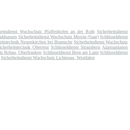
heitsdienst Wachschutz Pfaffenhofen an der Roth
Sicherheitsdienst
aldsassen
Sicherheitsdienst Wachschutz Merzig (Saar)
Schlüsseldienst
eitstechnik Neuenkirchen bei Bramsche
Sicherheitsdienst Wachschutz
cherheitstechnik Oberreut
Schlüsseldienst Strausberg
Alarmanlagen
utz Rehau, Oberfranken
Schlüsseldienst Berg am Laim
Schlüsseldienst
Sicherheitsdienst Wachschutz Lichtenau, Westfalen