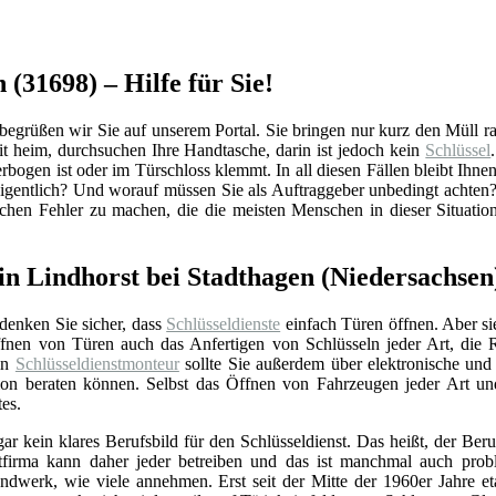
 (31698) – Hilfe für Sie!
grüßen wir Sie auf unserem Portal. Sie bringen nur kurz den Müll raus
 heim, durchsuchen Ihre Handtasche, darin ist jedoch kein
Schlüssel
rbogen ist oder im Türschloss klemmt. In all diesen Fällen bleibt Ihnen
eigentlich? Und worauf müssen Sie als Auftraggeber unbedingt achten
schen Fehler zu machen, die die meisten Menschen in dieser Situati
in Lindhorst bei Stadthagen (Niedersachsen
 denken Sie sicher, dass
Schlüsseldienste
einfach Türen öffnen. Aber si
nen von Türen auch das Anfertigen von Schlüsseln jeder Art, die 
Ein
Schlüsseldienstmonteur
sollte Sie außerdem über elektronische un
ation beraten können. Selbst das Öffnen von Fahrzeugen jeder Art u
tes.
gar kein klares Berufsbild für den Schlüsseldienst. Das heißt, der Beru
stfirma kann daher jeder betreiben und das ist manchmal auch prob
ndwerk, wie viele annehmen. Erst seit der Mitte der 1960er Jahre eta