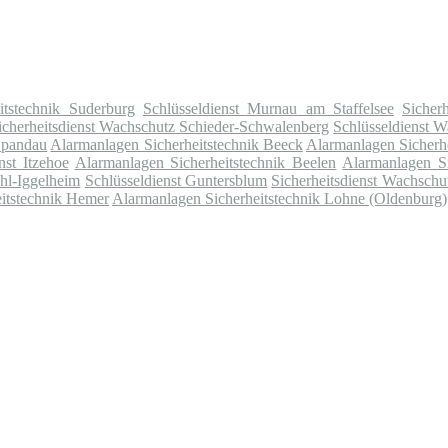
itstechnik Suderburg
Schlüsseldienst Murnau am Staffelsee
Sicher
icherheitsdienst Wachschutz Schieder-Schwalenberg
Schlüsseldienst W
 Spandau
Alarmanlagen Sicherheitstechnik Beeck
Alarmanlagen Sicherh
nst Itzehoe
Alarmanlagen Sicherheitstechnik Beelen
Alarmanlagen Si
hl-Iggelheim
Schlüsseldienst Guntersblum
Sicherheitsdienst Wachsch
itstechnik Hemer
Alarmanlagen Sicherheitstechnik Lohne (Oldenburg)