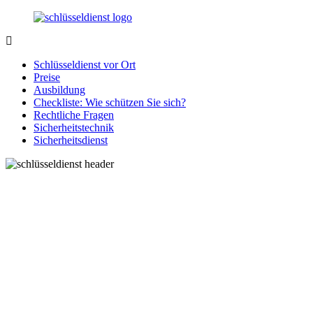
Zurück
zum
Inhalt
SchluesseldienstDirekt.de
Ihre
Notlage
Schlüsseldienst vor Ort
wird
Preise
gelöst!
Ausbildung
Checkliste: Wie schützen Sie sich?
Rechtliche Fragen
Sicherheitstechnik
Sicherheitsdienst