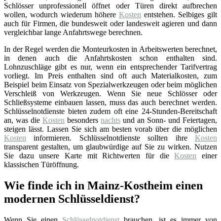
Schlösser unprofessionell öffnet oder Türen direkt aufbrechen
wollen, wodurch wiederum höhere
Kosten
entstehen. Selbiges gilt
auch für Firmen, die bundesweit oder landesweit agieren und dann
vergleichbar lange Anfahrtswege berechnen.
In der Regel werden die Monteurkosten in Arbeitswerten berechnet,
in denen auch die Anfahrtskosten schon enthalten sind.
Lohnzuschläge gibt es nur, wenn ein entsprechender Tarifvertrag
vorliegt. Im Preis enthalten sind oft auch Materialkosten, zum
Beispiel beim Einsatz von Spezialwerkzeugen oder beim möglichen
Verschleiß von Werkzeugen. Wenn Sie neue Schlösser oder
Schließsysteme einbauen lassen, muss das auch berechnet werden.
Schlüsselnotdienste bieten zudem oft eine 24-Stunden-Bereitschaft
an, was die
Kosten
besonders
nachts
und an Sonn- und Feiertagen,
steigen lässt. Lassen Sie sich am besten vorab über die möglichen
Kosten
informieren. Schlüsselnotdienste sollten ihre
Kosten
transparent gestalten, um glaubwürdige auf Sie zu wirken. Nutzen
Sie dazu unsere Karte mit Richtwerten für die
Kosten
einer
klassischen Türöffnung.
Wie finde ich in Mainz-Kostheim einen
modernen Schlüsseldienst?
Wenn Sie einen
Schlüsselnotdienst
brauchen, ist es immer von