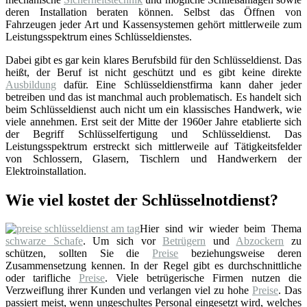
deren Installation beraten können. Selbst das Öffnen von
Fahrzeugen jeder Art und Kassensystemen gehört mittlerweile zum
Leistungsspektrum eines Schlüsseldienstes.
Dabei gibt es gar kein klares Berufsbild für den Schlüsseldienst. Das
heißt, der Beruf ist nicht geschützt und es gibt keine direkte
Ausbildung
dafür. Eine Schlüsseldienstfirma kann daher jeder
betreiben und das ist manchmal auch problematisch. Es handelt sich
beim Schlüsseldienst auch nicht um ein klassisches Handwerk, wie
viele annehmen. Erst seit der Mitte der 1960er Jahre etablierte sich
der Begriff Schlüsselfertigung und Schlüsseldienst. Das
Leistungsspektrum erstreckt sich mittlerweile auf Tätigkeitsfelder
von Schlossern, Glasern, Tischlern und Handwerkern der
Elektroinstallation.
Wie viel kostet der Schlüsselnotdienst?
Hier sind wir wieder beim Thema
schwarze Schafe
. Um sich vor
Betrügern
und
Abzockern
zu
schützen, sollten Sie die
Preise
beziehungsweise deren
Zusammensetzung kennen. In der Regel gibt es durchschnittliche
oder tarifliche
Preise
. Viele betrügerische Firmen nutzen die
Verzweiflung ihrer Kunden und verlangen viel zu hohe
Preise
. Das
passiert meist, wenn ungeschultes Personal eingesetzt wird, welches