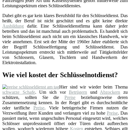
Fahrzeugen jeder Art und Kassensystemen gehört mittlerweile zum
Leistungsspektrum eines Schlüsseldienstes.
Dabei gibt es gar kein klares Berufsbild für den Schlüsseldienst. Das
heißt, der Beruf ist nicht geschützt und es gibt keine direkte
Ausbildung
dafür. Eine Schlüsseldienstfirma kann daher jeder
betreiben und das ist manchmal auch problematisch. Es handelt sich
beim Schlüsseldienst auch nicht um ein klassisches Handwerk, wie
viele annehmen. Erst seit der Mitte der 1960er Jahre etablierte sich
der Begriff Schlüsselfertigung und Schlüsseldienst. Das
Leistungsspektrum erstreckt sich mittlerweile auf Tätigkeitsfelder
von Schlossern, Glasern, Tischlern und Handwerkern der
Elektroinstallation.
Wie viel kostet der Schlüsselnotdienst?
Hier sind wir wieder beim Thema
schwarze Schafe
. Um sich vor
Betrügern
und
Abzockern
zu
schützen, sollten Sie die
Preise
beziehungsweise deren
Zusammensetzung kennen. In der Regel gibt es durchschnittliche
oder tarifliche
Preise
. Viele betrügerische Firmen nutzen die
Verzweiflung ihrer Kunden und verlangen viel zu hohe
Preise
. Das
passiert meist, wenn ungeschultes Personal eingesetzt wird, welches
Schlösser unprofessionell öffnet oder Türen direkt aufbrechen
wollen, wodurch wiederum höhere
Kosten
entstehen. Selbiges gilt