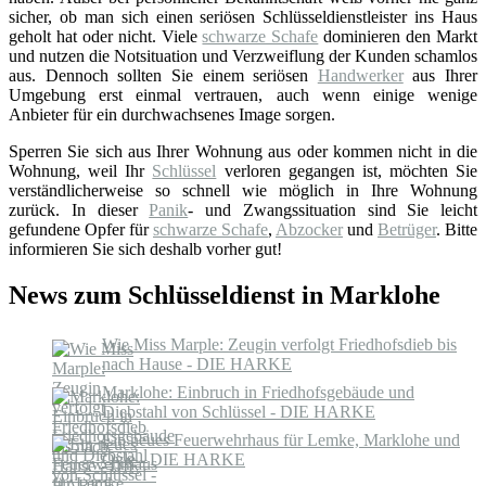
sicher, ob man sich einen seriösen Schlüsseldienstleister ins Haus
geholt hat oder nicht. Viele
schwarze Schafe
dominieren den Markt
und nutzen die Notsituation und Verzweiflung der Kunden schamlos
aus. Dennoch sollten Sie einem seriösen
Handwerker
aus Ihrer
Umgebung erst einmal vertrauen, auch wenn einige wenige
Anbieter für ein durchwachsenes Image sorgen.
Sperren Sie sich aus Ihrer Wohnung aus oder kommen nicht in die
Wohnung, weil Ihr
Schlüssel
verloren gegangen ist, möchten Sie
verständlicherweise so schnell wie möglich in Ihre Wohnung
zurück. In dieser
Panik
- und Zwangssituation sind Sie leicht
gefundene Opfer für
schwarze Schafe
,
Abzocker
und
Betrüger
. Bitte
informieren Sie sich deshalb vorher gut!
News zum Schlüsseldienst in Marklohe
Wie Miss Marple: Zeugin verfolgt Friedhofsdieb bis
nach Hause - DIE HARKE
Marklohe: Einbruch in Friedhofsgebäude und
Diebstahl von Schlüssel - DIE HARKE
Ein neues Feuerwehrhaus für Lemke, Marklohe und
Oyle - DIE HARKE