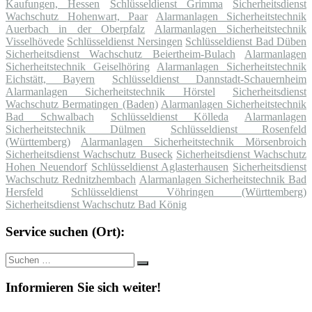
Kaufungen, Hessen
Schlüsseldienst Grimma
Sicherheitsdienst
Wachschutz Hohenwart, Paar
Alarmanlagen Sicherheitstechnik
Auerbach in der Oberpfalz
Alarmanlagen Sicherheitstechnik
Visselhövede
Schlüsseldienst Nersingen
Schlüsseldienst Bad Düben
Sicherheitsdienst Wachschutz Beiertheim-Bulach
Alarmanlagen
Sicherheitstechnik Geiselhöring
Alarmanlagen Sicherheitstechnik
Eichstätt, Bayern
Schlüsseldienst Dannstadt-Schauernheim
Alarmanlagen Sicherheitstechnik Hörstel
Sicherheitsdienst
Wachschutz Bermatingen (Baden)
Alarmanlagen Sicherheitstechnik
Bad Schwalbach
Schlüsseldienst Kölleda
Alarmanlagen
Sicherheitstechnik Dülmen
Schlüsseldienst Rosenfeld
(Württemberg)
Alarmanlagen Sicherheitstechnik Mörsenbroich
Sicherheitsdienst Wachschutz Buseck
Sicherheitsdienst Wachschutz
Hohen Neuendorf
Schlüsseldienst Aglasterhausen
Sicherheitsdienst
Wachschutz Rednitzhembach
Alarmanlagen Sicherheitstechnik Bad
Hersfeld
Schlüsseldienst Vöhringen (Württemberg)
Sicherheitsdienst Wachschutz Bad König
Service suchen (Ort):
Suche
Suchen
nach:
Informieren Sie sich weiter!