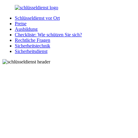
Zurück
zum
Schlüsseldienst vor Ort
Inhalt
SchluesseldienstDirekt.de
Ihre
Preise
Notlage
Ausbildung
wird
Checkliste: Wie schützen Sie sich?
gelöst!
Rechtliche Fragen
Sicherheitstechnik
Sicherheitsdienst