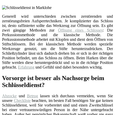
Generell wird unterschieden zwischen zerstörenden und
zerstörungsfreien Aufsperrtechniken. Je komplizierter das Schloss
ist, desto raffinierter sollte das Werkzeug zur Öffnung sein. Es gibt
zwei gängige Methoden zur
Öffnung eines Schlosses
: Die
Perkussionsmethode und die klassische Methode. Die
Perkussionsmethode arbeitet mit Klopfen und dient dem Öffnen von
Stiftschlössern. Bei der klassischen Methode werden spezielle
Werkzeuge genutzt, um die Stifte herunterzudrücken. Der
Schließzylinder lässt sich dadurch drehen bis er sich in der richtigen
Position befindet, um das Schloss zu öffnen. Beim Harken über die
Stifte werden diese heruntergedrückt und so in die richtige Position
gebracht.
Erfahrung
und Gefühl sind dabei besonders wichtig.
Vorsorge ist besser als Nachsorge beim
Schlüsseldienst?
Abzocke
und
Betrug
lassen sich durchaus vermeiden, wenn Sie
unsere
Checkliste
beachten, im besten Fall benötigen Sie gar keinen
Schlüsseldienst, weil Sie vorbereitet sind und einen Zweitschlüssel
bei einer vertrauenswürdigen Person in der Nähe untergebracht
haben. Außer bei persönlicher Bekanntschaft weiß vorher nie ganz