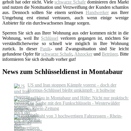
geholt hat oder nicht. Viele
schwarze Schafe
dominieren den Markt
und nutzen die Notsituation und Verzweiflung der Kunden schamlos
aus. Dennoch sollten Sie einem seriösen
Handwerker
aus Ihrer
Umgebung erst einmal vertrauen, auch wenn einige wenige
Anbieter für ein durchwachsenes Image sorgen.
Sperren Sie sich aus Ihrer Wohnung aus oder kommen nicht in die
Wohnung, weil Ihr
Schlüssel
verloren gegangen ist, möchten Sie
verständlicherweise so schnell wie möglich in Ihre Wohnung
zurück. In dieser
Panik
- und Zwangssituation sind Sie leicht
gefundene Opfer für
schwarze Schafe
,
Abzocker
und
Betrüger
. Bitte
informieren Sie sich deshalb vorher gut!
News zum Schlüsseldienst in Montabaur
US und Iran stoppen Kämpfe vorerst – doch der
Hormus-Schlüssel bleibt umkämpft - it boltwise
Audiklau in Montabaur und Höhr: Nicht nur praktisch:
Die Sache mit den Funkschlüsseln - Westerwälder
Zeitung - Rhein-Zeitung
Diebstahl von 3 hochwertigen Fahrzeugen - Rhein-
Zeitung