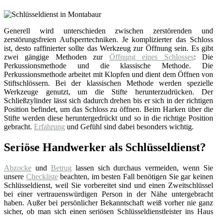
Generell wird unterschieden zwischen zerstörenden und
zerstörungsfreien Aufsperrtechniken. Je komplizierter das Schloss
ist, desto raffinierter sollte das Werkzeug zur Öffnung sein. Es gibt
zwei gängige Methoden zur
Öffnung eines Schlosses
: Die
Perkussionsmethode und die klassische Methode. Die
Perkussionsmethode arbeitet mit Klopfen und dient dem Öffnen von
Stiftschlössern. Bei der klassischen Methode werden spezielle
Werkzeuge genutzt, um die Stifte herunterzudrücken. Der
Schließzylinder lässt sich dadurch drehen bis er sich in der richtigen
Position befindet, um das Schloss zu öffnen. Beim Harken über die
Stifte werden diese heruntergedrückt und so in die richtige Position
gebracht.
Erfahrung
und Gefühl sind dabei besonders wichtig.
Seriöse Handwerker als Schlüsseldienst?
Abzocke
und
Betrug
lassen sich durchaus vermeiden, wenn Sie
unsere
Checkliste
beachten, im besten Fall benötigen Sie gar keinen
Schlüsseldienst, weil Sie vorbereitet sind und einen Zweitschlüssel
bei einer vertrauenswürdigen Person in der Nähe untergebracht
haben. Außer bei persönlicher Bekanntschaft weiß vorher nie ganz
sicher, ob man sich einen seriösen Schlüsseldienstleister ins Haus