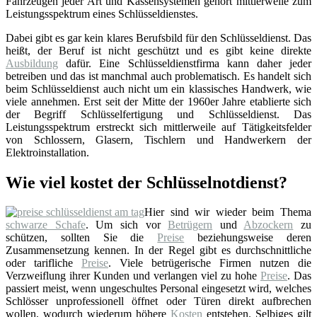
Fahrzeugen jeder Art und Kassensystemen gehört mittlerweile zum
Leistungsspektrum eines Schlüsseldienstes.
Dabei gibt es gar kein klares Berufsbild für den Schlüsseldienst. Das
heißt, der Beruf ist nicht geschützt und es gibt keine direkte
Ausbildung
dafür. Eine Schlüsseldienstfirma kann daher jeder
betreiben und das ist manchmal auch problematisch. Es handelt sich
beim Schlüsseldienst auch nicht um ein klassisches Handwerk, wie
viele annehmen. Erst seit der Mitte der 1960er Jahre etablierte sich
der Begriff Schlüsselfertigung und Schlüsseldienst. Das
Leistungsspektrum erstreckt sich mittlerweile auf Tätigkeitsfelder
von Schlossern, Glasern, Tischlern und Handwerkern der
Elektroinstallation.
Wie viel kostet der Schlüsselnotdienst?
Hier sind wir wieder beim Thema
schwarze Schafe
. Um sich vor
Betrügern
und
Abzockern
zu
schützen, sollten Sie die
Preise
beziehungsweise deren
Zusammensetzung kennen. In der Regel gibt es durchschnittliche
oder tarifliche
Preise
. Viele betrügerische Firmen nutzen die
Verzweiflung ihrer Kunden und verlangen viel zu hohe
Preise
. Das
passiert meist, wenn ungeschultes Personal eingesetzt wird, welches
Schlösser unprofessionell öffnet oder Türen direkt aufbrechen
wollen, wodurch wiederum höhere
Kosten
entstehen. Selbiges gilt