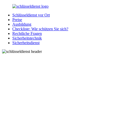
Zurück
zum
Schlüsseldienst vor Ort
Inhalt
SchluesseldienstDirekt.de
Ihre
Preise
Notlage
Ausbildung
wird
Checkliste: Wie schützen Sie sich?
gelöst!
Rechtliche Fragen
Sicherheitstechnik
Sicherheitsdienst