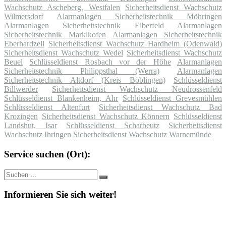
Wachschutz Ascheberg, Westfalen
Sicherheitsdienst Wachschutz
Wilmersdorf
Alarmanlagen Sicherheitstechnik Möhringen
Alarmanlagen Sicherheitstechnik Elberfeld
Alarmanlagen
Sicherheitstechnik Marklkofen
Alarmanlagen Sicherheitstechnik
Eberhardzell
Sicherheitsdienst Wachschutz Hardheim (Odenwald)
Sicherheitsdienst Wachschutz Wedel
Sicherheitsdienst Wachschutz
Beuel
Schlüsseldienst Rosbach vor der Höhe
Alarmanlagen
Sicherheitstechnik Philippsthal (Werra)
Alarmanlagen
Sicherheitstechnik Altdorf (Kreis Böblingen)
Schlüsseldienst
Billwerder
Sicherheitsdienst Wachschutz Neudrossenfeld
Schlüsseldienst Blankenheim, Ahr
Schlüsseldienst Grevesmühlen
Schlüsseldienst Altenfurt
Sicherheitsdienst Wachschutz Bad
Krozingen
Sicherheitsdienst Wachschutz Könnern
Schlüsseldienst
Landshut, Isar
Schlüsseldienst Scharbeutz
Sicherheitsdienst
Wachschutz Ihringen
Sicherheitsdienst Wachschutz Warnemünde
Service suchen (Ort):
Suche
Suchen
nach:
Informieren Sie sich weiter!