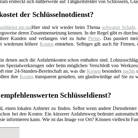
rum erstreckt sich mittlerweile auf Tätigkeitsfelder von Schlossern, Gl
kostet der Schlüsselnotdienst?
Hier sind wir wieder beim Thema
schwarze Schafe
.
gsweise deren Zusammensetzung kennen. In der Regel gibt es durchschn
 ihrer Kunden und verlangen viel zu hohe
Preise
. Das passiert mei
rch wiederum höhere
Kosten
entstehen. Selbiges gilt auch für Firmen,
n denen auch die Anfahrtskosten schon enthalten sind. Lohnzuschläge 
z von Spezialwerkzeugen oder beim möglichen Verschleiß von Werkzeu
ft eine 24-Stunden-Bereitschaft an, was die
Kosten
besonders
nachts
u
llten ihre
Kosten
transparent gestalten, um glaubwürdige auf Sie zu 
empfehlenswerten Schlüsseldienst?
l, einen lokalen Anbieter zu finden. Selbst wenn andere Dienstleister
 schon bei den Kosten: Ein kürzerer Anfahrtsweg bedeutet automatis
r sie informieren kann. Wie ist das Image vor Ort? Können vielleicht F