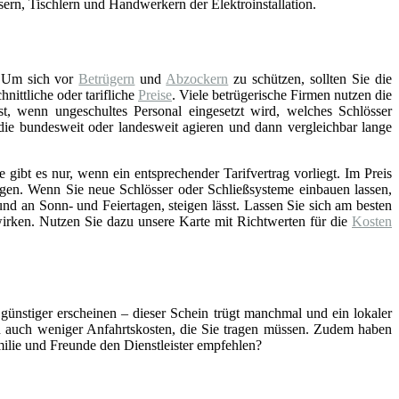
asern, Tischlern und Handwerkern der Elektroinstallation.
 Um sich vor
Betrügern
und
Abzockern
zu schützen, sollten Sie die
ittliche oder tarifliche
Preise
. Viele betrügerische Firmen nutzen die
st, wenn ungeschultes Personal eingesetzt wird, welches Schlösser
 die bundesweit oder landesweit agieren und dann vergleichbar lange
gibt es nur, wenn ein entsprechender Tarifvertrag vorliegt. Im Preis
gen. Wenn Sie neue Schlösser oder Schließsysteme einbauen lassen,
nd an Sonn- und Feiertagen, steigen lässt. Lassen Sie sich am besten
wirken. Nutzen Sie dazu unsere Karte mit Richtwerten für die
Kosten
 günstiger erscheinen – dieser Schein trügt manchmal und ein lokaler
ch auch weniger Anfahrtskosten, die Sie tragen müssen. Zudem haben
amilie und Freunde den Dienstleister empfehlen?