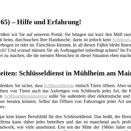
65) – Hilfe und Erfahrung!
 wir Sie auf unserem Portal. Sie bringen nur kurz den Müll raus un
 heim, durchsuchen Ihre Handtasche, darin ist jedoch kein
Schlüssel
rbogen ist oder im Türschloss klemmt. In all diesen Fällen bleibt Ihnen
ch? Und worauf müssen Sie als Auftraggeber unbedingt achten? Im Fol
ler zu machen, die die meisten Menschen in dieser Situation eben mach
keiten: Schlüsseldienst in Mühlheim am Mai
 denken Sie sicher, dass
Schlüsseldienste
einfach Türen öffnen. Aber si
nen von Türen auch das Anfertigen von Schlüsseln jeder Art, die 
Ein
Schlüsseldienstmonteur
sollte Sie außerdem über elektronische un
ation beraten können. Selbst das Öffnen von Fahrzeugen jeder Art u
tes.
gar kein klares Berufsbild für den Schlüsseldienst. Das heißt, der Beru
stfirma kann daher jeder betreiben und das ist manchmal auch prob
ndwerk, wie viele annehmen. Erst seit der Mitte der 1960er Jahre eta