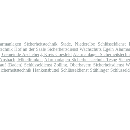
armanlagen Sicherheitstechnik Stade, Niederelbe
Schlüsseldienst
technik Hof an der Saale
Sicherheitsdienst Wachschutz Egeln
Alarman
n, Gemeinde Ascheberg, Kreis Coesfeld
Alarmanlagen Sicherheitstechn
 Ansbach, Mittelfranken
Alarmanlagen Sicherheitstechnik Tespe
Siche
Lauf (Baden)
Schlüsseldienst Zolling, Oberbayern
Sicherheitsdienst 
icherheitstechnik Hankensbüttel
Schlüsseldienst Stühlinger
Schlüsseld