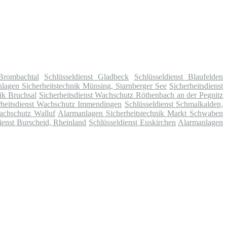
 Brombachtal
Schlüsseldienst Gladbeck
Schlüsseldienst Blaufelden
lagen Sicherheitstechnik Münsing, Starnberger See
Sicherheitsdienst
ik Bruchsal
Sicherheitsdienst Wachschutz Röthenbach an der Pegnitz
rheitsdienst Wachschutz Immendingen
Schlüsseldienst Schmalkalden,
Wachschutz Walluf
Alarmanlagen Sicherheitstechnik Markt Schwaben
ienst Burscheid, Rheinland
Schlüsseldienst Euskirchen
Alarmanlagen