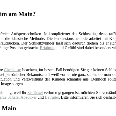
heim am Main?
reien Aufsperrtechniken. Je komplizierter das Schloss ist, desto raff
d die klassische Methode. Die Perkussionsmethode arbeitet mit Klop
zudrücken. Der Schließzylinder lässt sich dadurch drehen bis er sich
chtige Position gebracht.
Erfahrung
und Gefühl sind dabei besonders wi
ere
Checkliste
beachten, im besten Fall benötigen Sie gar keinen Schlüss
 persönlicher Bekanntschaft weiß vorher nie ganz sicher, ob man sich 
tuation und Verzweiflung der Kunden schamlos aus. Dennoch sollt
 Image sorgen.
ohnung, weil Ihr
Schlüssel
verloren gegangen ist, möchten Sie verständ
arze Schafe
,
Abzocker
und
Betrüger
. Bitte informieren Sie sich deshalb
m Main