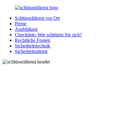
Zurück
zum
Schlüsseldienst vor Ort
Inhalt
SchluesseldienstDirekt.de
Ihre
Preise
Notlage
Ausbildung
wird
Checkliste: Wie schützen Sie sich?
gelöst!
Rechtliche Fragen
Sicherheitstechnik
Sicherheitsdienst