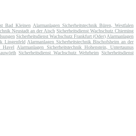
nst Bad Kleinen
Alarmanlagen Sicherheitstechnik Büren, Westfalen
chnik Neustadt an der Aisch
Sicherheitsdienst Wachschutz Chieming
elsungen
Sicherheitsdienst Wachschutz Frankfurt (Oder)
Alarmanlagen
ik Lingenfeld
Alarmanlagen Sicherheitstechnik Bischofsheim an der
r Havel
Alarmanlagen Sicherheitstechnik Hohenstein, Untertaunus
nauwörth
Sicherheitsdienst Wachschutz Wehrheim
Sicherheitsdienst