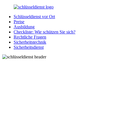
Zurück
zum
Schlüsseldienst vor Ort
Inhalt
SchluesseldienstDirekt.de
Ihre
Preise
Notlage
Ausbildung
wird
Checkliste: Wie schützen Sie sich?
gelöst!
Rechtliche Fragen
Sicherheitstechnik
Sicherheitsdienst