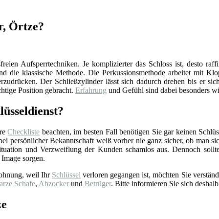
r, Örtze?
reien Aufsperrtechniken. Je komplizierter das Schloss ist, desto raff
d die klassische Methode. Die Perkussionsmethode arbeitet mit Klop
zudrücken. Der Schließzylinder lässt sich dadurch drehen bis er sich
chtige Position gebracht.
Erfahrung
und Gefühl sind dabei besonders wi
lüsseldienst?
ere
Checkliste
beachten, im besten Fall benötigen Sie gar keinen Schlüss
 persönlicher Bekanntschaft weiß vorher nie ganz sicher, ob man sich 
tuation und Verzweiflung der Kunden schamlos aus. Dennoch sollt
 Image sorgen.
ohnung, weil Ihr
Schlüssel
verloren gegangen ist, möchten Sie verständ
arze Schafe
,
Abzocker
und
Betrüger
. Bitte informieren Sie sich deshalb
ze