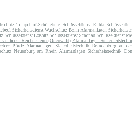
chschutz Tempelhof-Schöneberg
Schlüsseldienst Ruhla
Schlüsseldie
debeul
Sicherheitsdienst Wachschutz Bonn
Alarmanlagen Sicherheitste
tz
Schlüsseldienst Lößnitz
Schlüsseldienst Schönau
Schlüsseldienst M
üsseldienst Reichelsheim (Odenwald)
Alarmanlagen Sicherheitstechn
iedere Börde
Alarmanlagen Sicherheitstechnik Brandenburg an de
chschutz Neuenburg am Rhein
Alarmanlagen Sicherheitstechnik Do