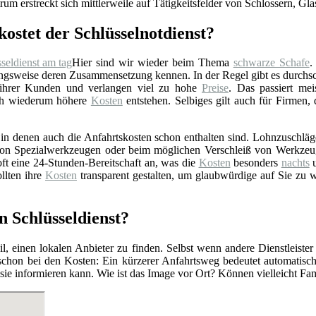
rum erstreckt sich mittlerweile auf Tätigkeitsfelder von Schlossern, Gl
kostet der Schlüsselnotdienst?
Hier sind wir wieder beim Thema
schwarze Schafe
.
gsweise deren Zusammensetzung kennen. In der Regel gibt es durchschn
 ihrer Kunden und verlangen viel zu hohe
Preise
. Das passiert mei
rch wiederum höhere
Kosten
entstehen. Selbiges gilt auch für Firmen,
n denen auch die Anfahrtskosten schon enthalten sind. Lohnzuschläge 
z von Spezialwerkzeugen oder beim möglichen Verschleiß von Werkzeu
ft eine 24-Stunden-Bereitschaft an, was die
Kosten
besonders
nachts
u
llten ihre
Kosten
transparent gestalten, um glaubwürdige auf Sie zu 
n Schlüsseldienst?
l, einen lokalen Anbieter zu finden. Selbst wenn andere Dienstleister
 schon bei den Kosten: Ein kürzerer Anfahrtsweg bedeutet automatis
r sie informieren kann. Wie ist das Image vor Ort? Können vielleicht F