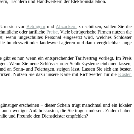
asern, Tischlern und Handwerkern der Elektroinstallation.
 Um sich vor
Betrügern
und
Abzockern
zu schützen, sollten Sie die
ittliche oder tarifliche
Preise
. Viele betrügerische Firmen nutzen die
st, wenn ungeschultes Personal eingesetzt wird, welches Schlösser
 die bundesweit oder landesweit agieren und dann vergleichbar lange
gibt es nur, wenn ein entsprechender Tarifvertrag vorliegt. Im Preis
gen. Wenn Sie neue Schlösser oder Schließsysteme einbauen lassen,
nd an Sonn- und Feiertagen, steigen lässt. Lassen Sie sich am besten
wirken. Nutzen Sie dazu unsere Karte mit Richtwerten für die
Kosten
 günstiger erscheinen – dieser Schein trügt manchmal und ein lokaler
ch auch weniger Anfahrtskosten, die Sie tragen müssen. Zudem haben
amilie und Freunde den Dienstleister empfehlen?