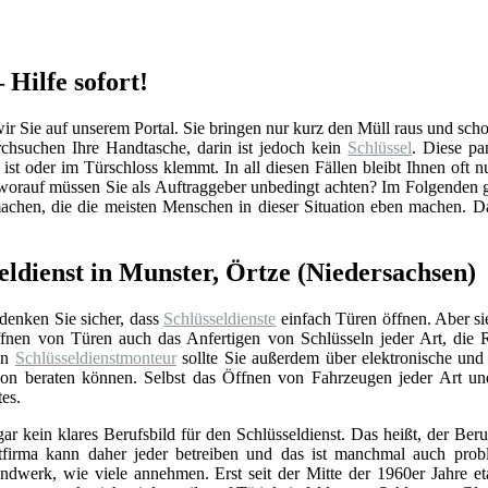
 Hilfe sofort!
 Sie auf unserem Portal. Sie bringen nur kurz den Müll raus und schon i
hsuchen Ihre Handtasche, darin ist jedoch kein
Schlüssel
. Diese pa
ist oder im Türschloss klemmt. In all diesen Fällen bleibt Ihnen oft n
worauf müssen Sie als Auftraggeber unbedingt achten? Im Folgenden g
machen, die die meisten Menschen in dieser Situation eben machen. D
eldienst in Munster, Örtze (Niedersachsen)
 denken Sie sicher, dass
Schlüsseldienste
einfach Türen öffnen. Aber si
nen von Türen auch das Anfertigen von Schlüsseln jeder Art, die 
Ein
Schlüsseldienstmonteur
sollte Sie außerdem über elektronische un
ation beraten können. Selbst das Öffnen von Fahrzeugen jeder Art u
tes.
gar kein klares Berufsbild für den Schlüsseldienst. Das heißt, der Beru
stfirma kann daher jeder betreiben und das ist manchmal auch prob
ndwerk, wie viele annehmen. Erst seit der Mitte der 1960er Jahre eta