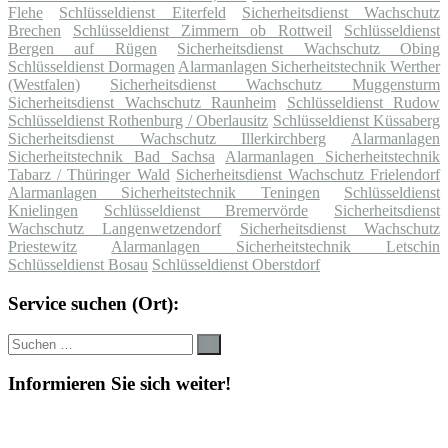
Flehe
Schlüsseldienst Eiterfeld
Sicherheitsdienst Wachschutz
Brechen
Schlüsseldienst Zimmern ob Rottweil
Schlüsseldienst
Bergen auf Rügen
Sicherheitsdienst Wachschutz Obing
Schlüsseldienst Dormagen
Alarmanlagen Sicherheitstechnik Werther
(Westfalen)
Sicherheitsdienst Wachschutz Muggensturm
Sicherheitsdienst Wachschutz Raunheim
Schlüsseldienst Rudow
Schlüsseldienst Rothenburg / Oberlausitz
Schlüsseldienst Küssaberg
Sicherheitsdienst Wachschutz Illerkirchberg
Alarmanlagen
Sicherheitstechnik Bad Sachsa
Alarmanlagen Sicherheitstechnik
Tabarz / Thüringer Wald
Sicherheitsdienst Wachschutz Frielendorf
Alarmanlagen Sicherheitstechnik Teningen
Schlüsseldienst
Knielingen
Schlüsseldienst Bremervörde
Sicherheitsdienst
Wachschutz Langenwetzendorf
Sicherheitsdienst Wachschutz
Priestewitz
Alarmanlagen Sicherheitstechnik Letschin
Schlüsseldienst Bosau
Schlüsseldienst Oberstdorf
Service suchen (Ort):
Suche
Suchen
nach:
Informieren Sie sich weiter!