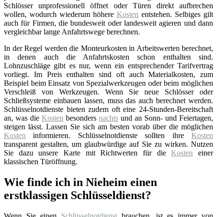
Schlösser unprofessionell öffnet oder Türen direkt aufbrechen
wollen, wodurch wiederum höhere
Kosten
entstehen. Selbiges gilt
auch für Firmen, die bundesweit oder landesweit agieren und dann
vergleichbar lange Anfahrtswege berechnen.
In der Regel werden die Monteurkosten in Arbeitswerten berechnet,
in denen auch die Anfahrtskosten schon enthalten sind.
Lohnzuschläge gibt es nur, wenn ein entsprechender Tarifvertrag
vorliegt. Im Preis enthalten sind oft auch Materialkosten, zum
Beispiel beim Einsatz von Spezialwerkzeugen oder beim möglichen
Verschleiß von Werkzeugen. Wenn Sie neue Schlösser oder
Schließsysteme einbauen lassen, muss das auch berechnet werden.
Schlüsselnotdienste bieten zudem oft eine 24-Stunden-Bereitschaft
an, was die
Kosten
besonders
nachts
und an Sonn- und Feiertagen,
steigen lässt. Lassen Sie sich am besten vorab über die möglichen
Kosten
informieren. Schlüsselnotdienste sollten ihre
Kosten
transparent gestalten, um glaubwürdige auf Sie zu wirken. Nutzen
Sie dazu unsere Karte mit Richtwerten für die
Kosten
einer
klassischen Türöffnung.
Wie finde ich in Nieheim einen
erstklassigen Schlüsseldienst?
Wenn Sie einen
Schlüsselnotdienst
brauchen, ist es immer von