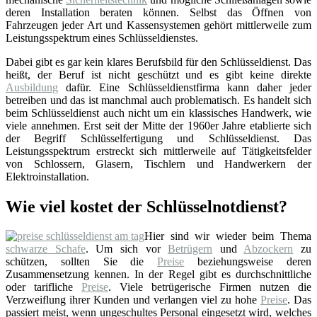
deren Installation beraten können. Selbst das Öffnen von
Fahrzeugen jeder Art und Kassensystemen gehört mittlerweile zum
Leistungsspektrum eines Schlüsseldienstes.
Dabei gibt es gar kein klares Berufsbild für den Schlüsseldienst. Das
heißt, der Beruf ist nicht geschützt und es gibt keine direkte
Ausbildung
dafür. Eine Schlüsseldienstfirma kann daher jeder
betreiben und das ist manchmal auch problematisch. Es handelt sich
beim Schlüsseldienst auch nicht um ein klassisches Handwerk, wie
viele annehmen. Erst seit der Mitte der 1960er Jahre etablierte sich
der Begriff Schlüsselfertigung und Schlüsseldienst. Das
Leistungsspektrum erstreckt sich mittlerweile auf Tätigkeitsfelder
von Schlossern, Glasern, Tischlern und Handwerkern der
Elektroinstallation.
Wie viel kostet der Schlüsselnotdienst?
Hier sind wir wieder beim Thema
schwarze Schafe
. Um sich vor
Betrügern
und
Abzockern
zu
schützen, sollten Sie die
Preise
beziehungsweise deren
Zusammensetzung kennen. In der Regel gibt es durchschnittliche
oder tarifliche
Preise
. Viele betrügerische Firmen nutzen die
Verzweiflung ihrer Kunden und verlangen viel zu hohe
Preise
. Das
passiert meist, wenn ungeschultes Personal eingesetzt wird, welches