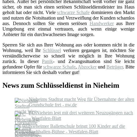
haben. Außer bei persönlicher Bekanntschaft weiß vorher nie ganz
sicher, ob man sich einen seriösen Schlüsseldienstleister ins Haus
geholt hat oder nicht. Viele
schwarze Schafe
dominieren den Markt
und nutzen die Notsituation und Verzweiflung der Kunden schamlos
aus. Dennoch sollten Sie einem seriösen
Handwerker
aus Ihrer
Umgebung erst einmal vertrauen, auch wenn einige wenige
Anbieter für ein durchwachsenes Image sorgen.
Sperren Sie sich aus Ihrer Wohnung aus oder kommen nicht in die
Wohnung, weil Ihr
Schlüssel
verloren gegangen ist, möchten Sie
verständlicherweise so schnell wie möglich in Ihre Wohnung
zurück. In dieser
Panik
- und Zwangssituation sind Sie leicht
gefundene Opfer für
schwarze Schafe
,
Abzocker
und
Betrüger
. Bitte
informieren Sie sich deshalb vorher gut!
News zum Schlüsseldienst in Nieheim
Nieheims Stadtrat macht Weg für Übernahme der alten
Grundschule frei - nw.de
FC Nieheim legt mit drei weiteren Neuzugängen nach
- Westfalen-Blatt
Nieheimer Ballettschule bringt 100 Kinder auf die
Stadthallen-Bühne - Westfalen-Blatt