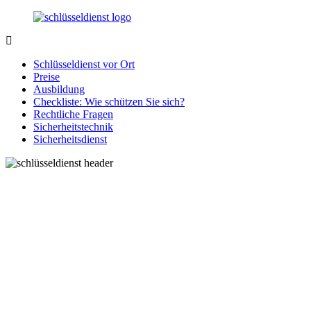
Zurück
zum
Inhalt
SchluesseldienstDirekt.de
Ihre
Notlage
Schlüsseldienst vor Ort
wird
Preise
gelöst!
Ausbildung
Checkliste: Wie schützen Sie sich?
Rechtliche Fragen
Sicherheitstechnik
Sicherheitsdienst