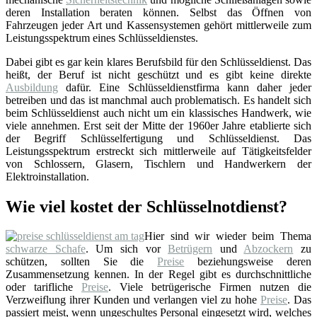
deren Installation beraten können. Selbst das Öffnen von
Fahrzeugen jeder Art und Kassensystemen gehört mittlerweile zum
Leistungsspektrum eines Schlüsseldienstes.
Dabei gibt es gar kein klares Berufsbild für den Schlüsseldienst. Das
heißt, der Beruf ist nicht geschützt und es gibt keine direkte
Ausbildung
dafür. Eine Schlüsseldienstfirma kann daher jeder
betreiben und das ist manchmal auch problematisch. Es handelt sich
beim Schlüsseldienst auch nicht um ein klassisches Handwerk, wie
viele annehmen. Erst seit der Mitte der 1960er Jahre etablierte sich
der Begriff Schlüsselfertigung und Schlüsseldienst. Das
Leistungsspektrum erstreckt sich mittlerweile auf Tätigkeitsfelder
von Schlossern, Glasern, Tischlern und Handwerkern der
Elektroinstallation.
Wie viel kostet der Schlüsselnotdienst?
Hier sind wir wieder beim Thema
schwarze Schafe
. Um sich vor
Betrügern
und
Abzockern
zu
schützen, sollten Sie die
Preise
beziehungsweise deren
Zusammensetzung kennen. In der Regel gibt es durchschnittliche
oder tarifliche
Preise
. Viele betrügerische Firmen nutzen die
Verzweiflung ihrer Kunden und verlangen viel zu hohe
Preise
. Das
passiert meist, wenn ungeschultes Personal eingesetzt wird, welches