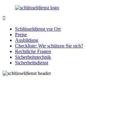
Zurück
zum
Inhalt
SchluesseldienstDirekt.de
Ihre
Notlage
Schlüsseldienst vor Ort
wird
Preise
gelöst!
Ausbildung
Checkliste: Wie schützen Sie sich?
Rechtliche Fragen
Sicherheitstechnik
Sicherheitsdienst