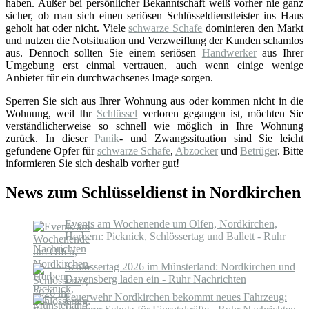
haben. Außer bei persönlicher Bekanntschaft weiß vorher nie ganz
sicher, ob man sich einen seriösen Schlüsseldienstleister ins Haus
geholt hat oder nicht. Viele
schwarze Schafe
dominieren den Markt
und nutzen die Notsituation und Verzweiflung der Kunden schamlos
aus. Dennoch sollten Sie einem seriösen
Handwerker
aus Ihrer
Umgebung erst einmal vertrauen, auch wenn einige wenige
Anbieter für ein durchwachsenes Image sorgen.
Sperren Sie sich aus Ihrer Wohnung aus oder kommen nicht in die
Wohnung, weil Ihr
Schlüssel
verloren gegangen ist, möchten Sie
verständlicherweise so schnell wie möglich in Ihre Wohnung
zurück. In dieser
Panik
- und Zwangssituation sind Sie leicht
gefundene Opfer für
schwarze Schafe
,
Abzocker
und
Betrüger
. Bitte
informieren Sie sich deshalb vorher gut!
News zum Schlüsseldienst in Nordkirchen
Events am Wochenende um Olfen, Nordkirchen,
Herbern: Picknick, Schlössertag und Ballett - Ruhr
Nachrichten
Schlössertag 2026 im Münsterland: Nordkirchen und
Davensberg laden ein - Ruhr Nachrichten
Feuerwehr Nordkirchen bekommt neues Fahrzeug: