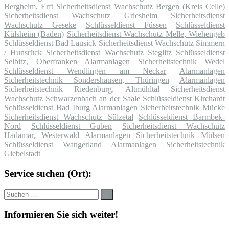
Bergheim, Erft
Sicherheitsdienst Wachschutz Bergen (Kreis Celle)
Sicherheitsdienst Wachschutz Griesheim
Sicherheitsdienst
Wachschutz Geseke
Schlüsseldienst Füssen
Schlüsseldienst
Külsheim (Baden)
Sicherheitsdienst Wachschutz Melle, Wiehengeb
Schlüsseldienst Bad Lausick
Sicherheitsdienst Wachschutz Simmern
/ Hunsrück
Sicherheitsdienst Wachschutz Steglitz
Schlüsseldienst
Selbitz, Oberfranken
Alarmanlagen Sicherheitstechnik Wedel
Schlüsseldienst Wendlingen am Neckar
Alarmanlagen
Sicherheitstechnik Sondershausen, Thüringen
Alarmanlagen
Sicherheitstechnik Riedenburg, Altmühltal
Sicherheitsdienst
Wachschutz Schwarzenbach an der Saale
Schlüsseldienst Kirchardt
Schlüsseldienst Bad Iburg
Alarmanlagen Sicherheitstechnik Mücke
Sicherheitsdienst Wachschutz Sülzetal
Schlüsseldienst Barmbek-
Nord
Schlüsseldienst Guben
Sicherheitsdienst Wachschutz
Hadamar, Westerwald
Alarmanlagen Sicherheitstechnik Mülsen
Schlüsseldienst Wangerland
Alarmanlagen Sicherheitstechnik
Giebelstadt
Service suchen (Ort):
Suche
Suchen
nach:
Informieren Sie sich weiter!