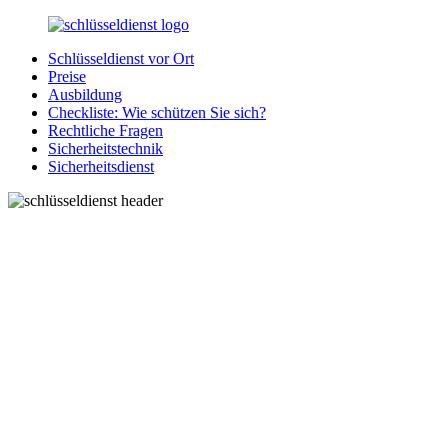
Zurück
zum
Schlüsseldienst vor Ort
Inhalt
SchluesseldienstDirekt.de
Ihre
Preise
Notlage
Ausbildung
wird
Checkliste: Wie schützen Sie sich?
gelöst!
Rechtliche Fragen
Sicherheitstechnik
Sicherheitsdienst