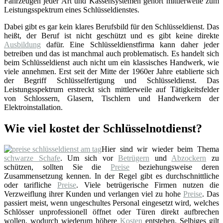
Fahrzeugen jeder Art und Kassensystemen gehört mittlerweile zum
Leistungsspektrum eines Schlüsseldienstes.
Dabei gibt es gar kein klares Berufsbild für den Schlüsseldienst. Das
heißt, der Beruf ist nicht geschützt und es gibt keine direkte
Ausbildung
dafür. Eine Schlüsseldienstfirma kann daher jeder
betreiben und das ist manchmal auch problematisch. Es handelt sich
beim Schlüsseldienst auch nicht um ein klassisches Handwerk, wie
viele annehmen. Erst seit der Mitte der 1960er Jahre etablierte sich
der Begriff Schlüsselfertigung und Schlüsseldienst. Das
Leistungsspektrum erstreckt sich mittlerweile auf Tätigkeitsfelder
von Schlossern, Glasern, Tischlern und Handwerkern der
Elektroinstallation.
Wie viel kostet der Schlüsselnotdienst?
Hier sind wir wieder beim Thema
schwarze Schafe
. Um sich vor
Betrügern
und
Abzockern
zu
schützen, sollten Sie die
Preise
beziehungsweise deren
Zusammensetzung kennen. In der Regel gibt es durchschnittliche
oder tarifliche
Preise
. Viele betrügerische Firmen nutzen die
Verzweiflung ihrer Kunden und verlangen viel zu hohe
Preise
. Das
passiert meist, wenn ungeschultes Personal eingesetzt wird, welches
Schlösser unprofessionell öffnet oder Türen direkt aufbrechen
wollen, wodurch wiederum höhere
Kosten
entstehen. Selbiges gilt