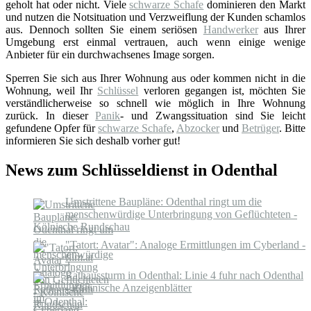
geholt hat oder nicht. Viele
schwarze Schafe
dominieren den Markt
und nutzen die Notsituation und Verzweiflung der Kunden schamlos
aus. Dennoch sollten Sie einem seriösen
Handwerker
aus Ihrer
Umgebung erst einmal vertrauen, auch wenn einige wenige
Anbieter für ein durchwachsenes Image sorgen.
Sperren Sie sich aus Ihrer Wohnung aus oder kommen nicht in die
Wohnung, weil Ihr
Schlüssel
verloren gegangen ist, möchten Sie
verständlicherweise so schnell wie möglich in Ihre Wohnung
zurück. In dieser
Panik
- und Zwangssituation sind Sie leicht
gefundene Opfer für
schwarze Schafe
,
Abzocker
und
Betrüger
. Bitte
informieren Sie sich deshalb vorher gut!
News zum Schlüsseldienst in Odenthal
Umstrittene Baupläne: Odenthal ringt um die
menschenwürdige Unterbringung von Geflüchteten -
Kölnische Rundschau
"Tatort: Avatar": Analoge Ermittlungen im Cyberland -
film.at
Rathaussturm in Odenthal: Linie 4 fuhr nach Odenthal
- Rheinische Anzeigenblätter