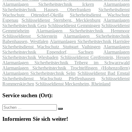
Alarmanlagen Sicherheitstechnik Ickern
Alarmanlagen
Sicherheitstechnik Hausen, Oberfranken
Sicherheitsdienst
Wachschutz Ottendorf-Okrilla
Sicherheitsdienst Wachschutz
Espenau
Schlüsseldienst Sternberg, Mecklenburg
Alarmanlagen
Sicherheitstechnik Gera
Schlüsseldienst Gemmingen
Schlüsseldienst
Gemmrigheim
Alarmanlagen Sicherheitstechnik Hemmoor
Schlüsseldienst Schierstein
Alarmanlagen Sicherheitstechnik
Babenhausen, Westfalen
Alarmanlagen Sicherheitstechnik Harrislee
Sicherheitsdienst Wachschutz Stuttgart Vaihingen
Alarmanlagen
Sicherheitstechnik Eppendorf, Sachsen
Alarmanlagen
Sicherheitstechnik Wiesbaden
Schlüsseldienst Greifenstein, Hessen
Alarmanlagen Sicherheitstechnik Triberg im Schwarzwald
Alarmanlagen Sicherheitstechnik Trochtelfingen (Hohenzollern)
Alarmanlagen Sicherheitstechnik Selm
Schlüsseldienst Bad Emstal
Sicherheitsdienst Wachschutz Pfeffenhausen
Schlüsseldienst
Rommerskirchen
Schlüsseldienst Meckenheim, Rheinland
Service suchen (Ort):
Suche
Suchen
nach:
Informieren Sie sich weiter!