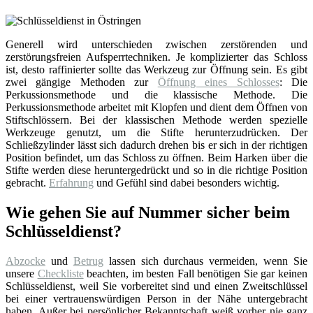
Generell wird unterschieden zwischen zerstörenden und
zerstörungsfreien Aufsperrtechniken. Je komplizierter das Schloss
ist, desto raffinierter sollte das Werkzeug zur Öffnung sein. Es gibt
zwei gängige Methoden zur
Öffnung eines Schlosses
: Die
Perkussionsmethode und die klassische Methode. Die
Perkussionsmethode arbeitet mit Klopfen und dient dem Öffnen von
Stiftschlössern. Bei der klassischen Methode werden spezielle
Werkzeuge genutzt, um die Stifte herunterzudrücken. Der
Schließzylinder lässt sich dadurch drehen bis er sich in der richtigen
Position befindet, um das Schloss zu öffnen. Beim Harken über die
Stifte werden diese heruntergedrückt und so in die richtige Position
gebracht.
Erfahrung
und Gefühl sind dabei besonders wichtig.
Wie gehen Sie auf Nummer sicher beim
Schlüsseldienst?
Abzocke
und
Betrug
lassen sich durchaus vermeiden, wenn Sie
unsere
Checkliste
beachten, im besten Fall benötigen Sie gar keinen
Schlüsseldienst, weil Sie vorbereitet sind und einen Zweitschlüssel
bei einer vertrauenswürdigen Person in der Nähe untergebracht
haben. Außer bei persönlicher Bekanntschaft weiß vorher nie ganz