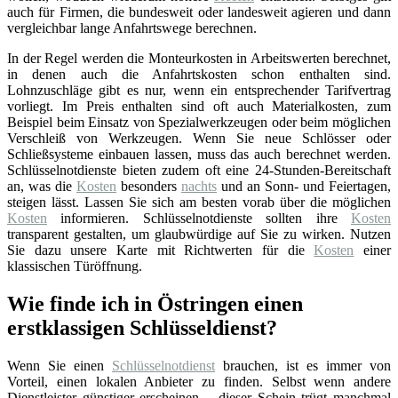
auch für Firmen, die bundesweit oder landesweit agieren und dann
vergleichbar lange Anfahrtswege berechnen.
In der Regel werden die Monteurkosten in Arbeitswerten berechnet,
in denen auch die Anfahrtskosten schon enthalten sind.
Lohnzuschläge gibt es nur, wenn ein entsprechender Tarifvertrag
vorliegt. Im Preis enthalten sind oft auch Materialkosten, zum
Beispiel beim Einsatz von Spezialwerkzeugen oder beim möglichen
Verschleiß von Werkzeugen. Wenn Sie neue Schlösser oder
Schließsysteme einbauen lassen, muss das auch berechnet werden.
Schlüsselnotdienste bieten zudem oft eine 24-Stunden-Bereitschaft
an, was die
Kosten
besonders
nachts
und an Sonn- und Feiertagen,
steigen lässt. Lassen Sie sich am besten vorab über die möglichen
Kosten
informieren. Schlüsselnotdienste sollten ihre
Kosten
transparent gestalten, um glaubwürdige auf Sie zu wirken. Nutzen
Sie dazu unsere Karte mit Richtwerten für die
Kosten
einer
klassischen Türöffnung.
Wie finde ich in Östringen einen
erstklassigen Schlüsseldienst?
Wenn Sie einen
Schlüsselnotdienst
brauchen, ist es immer von
Vorteil, einen lokalen Anbieter zu finden. Selbst wenn andere
Dienstleister günstiger erscheinen – dieser Schein trügt manchmal