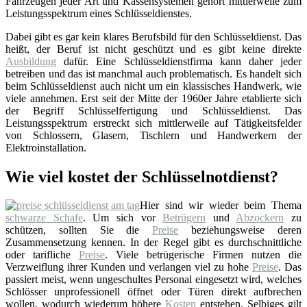
Fahrzeugen jeder Art und Kassensystemen gehört mittlerweile zum
Leistungsspektrum eines Schlüsseldienstes.
Dabei gibt es gar kein klares Berufsbild für den Schlüsseldienst. Das
heißt, der Beruf ist nicht geschützt und es gibt keine direkte
Ausbildung
dafür. Eine Schlüsseldienstfirma kann daher jeder
betreiben und das ist manchmal auch problematisch. Es handelt sich
beim Schlüsseldienst auch nicht um ein klassisches Handwerk, wie
viele annehmen. Erst seit der Mitte der 1960er Jahre etablierte sich
der Begriff Schlüsselfertigung und Schlüsseldienst. Das
Leistungsspektrum erstreckt sich mittlerweile auf Tätigkeitsfelder
von Schlossern, Glasern, Tischlern und Handwerkern der
Elektroinstallation.
Wie viel kostet der Schlüsselnotdienst?
Hier sind wir wieder beim Thema
schwarze Schafe
. Um sich vor
Betrügern
und
Abzockern
zu
schützen, sollten Sie die
Preise
beziehungsweise deren
Zusammensetzung kennen. In der Regel gibt es durchschnittliche
oder tarifliche
Preise
. Viele betrügerische Firmen nutzen die
Verzweiflung ihrer Kunden und verlangen viel zu hohe
Preise
. Das
passiert meist, wenn ungeschultes Personal eingesetzt wird, welches
Schlösser unprofessionell öffnet oder Türen direkt aufbrechen
wollen, wodurch wiederum höhere
Kosten
entstehen. Selbiges gilt