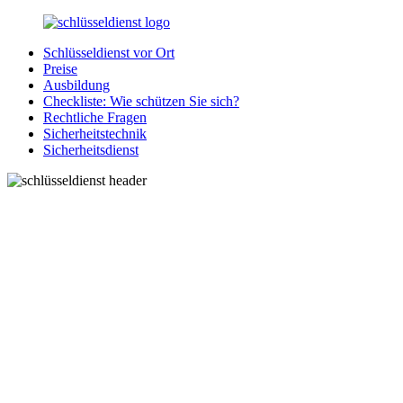
Zurück
zum
Schlüsseldienst vor Ort
Inhalt
SchluesseldienstDirekt.de
Ihre
Preise
Notlage
Ausbildung
wird
Checkliste: Wie schützen Sie sich?
gelöst!
Rechtliche Fragen
Sicherheitstechnik
Sicherheitsdienst