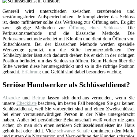
Generell wird unterschieden zwischen zerstörenden und
zerstörungsfreien Aufsperrtechniken. Je komplizierter das Schloss
ist, desto raffinierter sollte das Werkzeug zur Öffnung sein. Es gibt
zwei gängige Methoden zur
Öffnung eines Schlosses
: Die
Perkussionsmethode und die klassische Methode. Die
Perkussionsmethode arbeitet mit Klopfen und dient dem Öffnen von
Stiftschlössern. Bei der klassischen Methode werden spezielle
Werkzeuge genutzt, um die Stifte herunterzudrücken. Der
Schließzylinder lässt sich dadurch drehen bis er sich in der richtigen
Position befindet, um das Schloss zu öffnen. Beim Harken über die
Stifte werden diese heruntergedrückt und so in die richtige Position
gebracht.
Erfahrung
und Gefühl sind dabei besonders wichtig.
Seriöse Handwerker als Schlüsseldienst?
Abzocke
und
Betrug
lassen sich durchaus vermeiden, wenn Sie
unsere
Checkliste
beachten, im besten Fall benötigen Sie gar keinen
Schlüsseldienst, weil Sie vorbereitet sind und einen Zweitschlüssel
bei einer vertrauenswürdigen Person in der Nähe untergebracht
haben. Außer bei persönlicher Bekanntschaft weiß vorher nie ganz
sicher, ob man sich einen seriösen Schlüsseldienstleister ins Haus
geholt hat oder nicht. Viele
schwarze Schafe
dominieren den Markt
und nutzen die Notsituation und Verzweiflung der Kunden schamlos