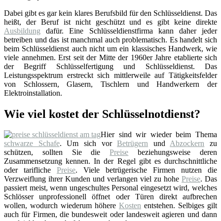
Dabei gibt es gar kein klares Berufsbild für den Schlüsseldienst. Das
heißt, der Beruf ist nicht geschützt und es gibt keine direkte
Ausbildung
dafür. Eine Schlüsseldienstfirma kann daher jeder
betreiben und das ist manchmal auch problematisch. Es handelt sich
beim Schlüsseldienst auch nicht um ein klassisches Handwerk, wie
viele annehmen. Erst seit der Mitte der 1960er Jahre etablierte sich
der Begriff Schlüsselfertigung und Schlüsseldienst. Das
Leistungsspektrum erstreckt sich mittlerweile auf Tätigkeitsfelder
von Schlossern, Glasern, Tischlern und Handwerkern der
Elektroinstallation.
Wie viel kostet der Schlüsselnotdienst?
Hier sind wir wieder beim Thema
schwarze Schafe
. Um sich vor
Betrügern
und
Abzockern
zu
schützen, sollten Sie die
Preise
beziehungsweise deren
Zusammensetzung kennen. In der Regel gibt es durchschnittliche
oder tarifliche
Preise
. Viele betrügerische Firmen nutzen die
Verzweiflung ihrer Kunden und verlangen viel zu hohe
Preise
. Das
passiert meist, wenn ungeschultes Personal eingesetzt wird, welches
Schlösser unprofessionell öffnet oder Türen direkt aufbrechen
wollen, wodurch wiederum höhere
Kosten
entstehen. Selbiges gilt
auch für Firmen, die bundesweit oder landesweit agieren und dann