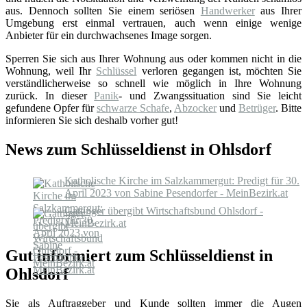
aus. Dennoch sollten Sie einem seriösen
Handwerker
aus Ihrer
Umgebung erst einmal vertrauen, auch wenn einige wenige
Anbieter für ein durchwachsenes Image sorgen.
Sperren Sie sich aus Ihrer Wohnung aus oder kommen nicht in die
Wohnung, weil Ihr
Schlüssel
verloren gegangen ist, möchten Sie
verständlicherweise so schnell wie möglich in Ihre Wohnung
zurück. In dieser
Panik
- und Zwangssituation sind Sie leicht
gefundene Opfer für
schwarze Schafe
,
Abzocker
und
Betrüger
. Bitte
informieren Sie sich deshalb vorher gut!
News zum Schlüsseldienst in Ohlsdorf
Katholische Kirche im Salzkammergut: Predigt für 30.
April 2023 von Sabine Pesendorfer - MeinBezirk.at
Gattinger übergibt Wirtschaftsbund Ohlsdorf -
MeinBezirk.at
Gut informiert zum Schlüsseldienst in
Ohlsdorf
Sie als Auftraggeber und Kunde sollten immer die Augen