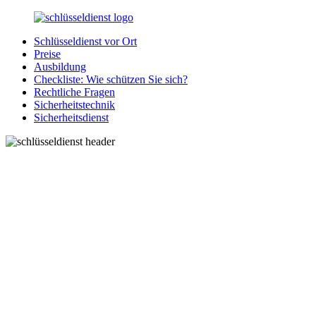
Zurück
zum
Schlüsseldienst vor Ort
Inhalt
SchluesseldienstDirekt.de
Ihre
Preise
Notlage
Ausbildung
wird
Checkliste: Wie schützen Sie sich?
gelöst!
Rechtliche Fragen
Sicherheitstechnik
Sicherheitsdienst