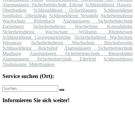
Alarmanlagen Sicherheitstechnik Edertal
Schlüsseldienst Hausen,
Oberfranken
Schlüsseldienst Ochsenhausen
Schlüsseldienst
Sonthofen, Oberallgäu
Schlüsseldienst Neumühl
Sicherheitsdienst
Wachschutz Röhrnbach
Alarmanlagen Sicherheitstechnik
Eschringen
Sicherheitsdienst Wachschutz Konradshöhe
Sicherheitsdienst Wachschutz Wöllstein, Rheinhessen
Schlüsseldienst Georgsmarienhütte
Sicherheitsdienst Wachschutz
Wiesmoor
Sicherheitsdienst Wachschutz Bischofswerda
Schlüsseldienst Reichshof
Alarmanlagen Sicherheitstechnik
Maulburg
Alarmanlagen Sicherheitstechnik Bienenbüttel
Alarmanlagen Sicherheitstechnik Eiterfeld
Schlüsseldienst
Thalmässing, Mittelfranken
Service suchen (Ort):
Suche
Suchen
nach:
Informieren Sie sich weiter!