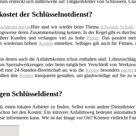
rum erstreckt sich mittlerweile auf Tätigkeitsfelder von Schlossern, Gl
kostet der Schlüsselnotdienst?
Hier sind wir wieder beim Thema
schwarze Schafe
.
gsweise deren Zusammensetzung kennen. In der Regel gibt es durchschn
 ihrer Kunden und verlangen viel zu hohe
Preise
. Das passiert mei
rch wiederum höhere
Kosten
entstehen. Selbiges gilt auch für Firmen,
n denen auch die Anfahrtskosten schon enthalten sind. Lohnzuschläge 
z von Spezialwerkzeugen oder beim möglichen Verschleiß von Werkzeu
ft eine 24-Stunden-Bereitschaft an, was die
Kosten
besonders
nachts
u
llten ihre
Kosten
transparent gestalten, um glaubwürdige auf Sie zu 
igen Schlüsseldienst?
l, einen lokalen Anbieter zu finden. Selbst wenn andere Dienstleister
 schon bei den Kosten: Ein kürzerer Anfahrtsweg bedeutet automatis
r sie informieren kann. Wie ist das Image vor Ort? Können vielleicht F