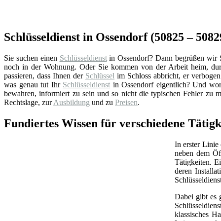
Schlüsseldienst in Ossendorf (50825 – 50829
Sie suchen einen
Schlüsseldienst
in Ossendorf? Dann begrüßen wir Sie
noch in der Wohnung. Oder Sie kommen von der Arbeit heim, durc
passieren, dass Ihnen der
Schlüssel
im Schloss abbricht, er verbogen 
was genau tut Ihr
Schlüsseldienst
in Ossendorf eigentlich? Und wor
bewahren, informiert zu sein und so nicht die typischen Fehler zu 
Rechtslage, zur
Ausbildung
und zu
Preisen
.
Fundiertes Wissen für verschiedene Tätigk
In erster Linie
neben dem Öff
Tätigkeiten. 
deren Install
Schlüsseldiens
Dabei gibt es 
Schlüsseldien
klassisches Ha