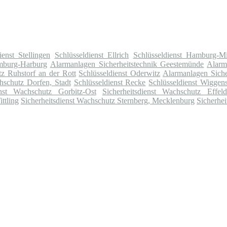
ienst Stellingen
Schlüsseldienst Ellrich
Schlüsseldienst Hamburg-Mi
amburg-Harburg
Alarmanlagen Sicherheitstechnik Geestemünde
Alarm
tz Ruhstorf an der Rott
Schlüsseldienst Oderwitz
Alarmanlagen Siche
hschutz Dorfen, Stadt
Schlüsseldienst Recke
Schlüsseldienst Wiggen
enst Wachschutz Gorbitz-Ost
Sicherheitsdienst Wachschutz Effeld
ttling
Sicherheitsdienst Wachschutz Sternberg, Mecklenburg
Sicherhe