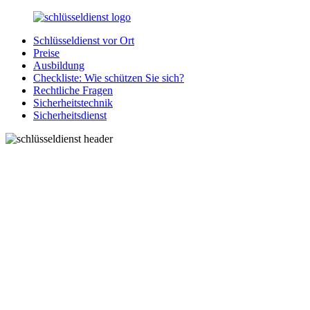
Zurück
zum
Schlüsseldienst vor Ort
Inhalt
SchluesseldienstDirekt.de
Ihre
Preise
Notlage
Ausbildung
wird
Checkliste: Wie schützen Sie sich?
gelöst!
Rechtliche Fragen
Sicherheitstechnik
Sicherheitsdienst