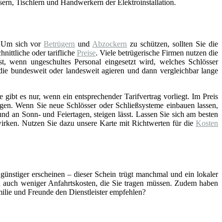
asern, Tischlern und Handwerkern der Elektroinstallation.
 Um sich vor
Betrügern
und
Abzockern
zu schützen, sollten Sie die
ittliche oder tarifliche
Preise
. Viele betrügerische Firmen nutzen die
st, wenn ungeschultes Personal eingesetzt wird, welches Schlösser
 die bundesweit oder landesweit agieren und dann vergleichbar lange
gibt es nur, wenn ein entsprechender Tarifvertrag vorliegt. Im Preis
gen. Wenn Sie neue Schlösser oder Schließsysteme einbauen lassen,
nd an Sonn- und Feiertagen, steigen lässt. Lassen Sie sich am besten
wirken. Nutzen Sie dazu unsere Karte mit Richtwerten für die
Kosten
 günstiger erscheinen – dieser Schein trügt manchmal und ein lokaler
ch auch weniger Anfahrtskosten, die Sie tragen müssen. Zudem haben
amilie und Freunde den Dienstleister empfehlen?