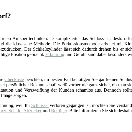
orf?
reien Aufsperrtechniken. Je komplizierter das Schloss ist, desto raff
d die klassische Methode. Die Perkussionsmethode arbeitet mit Klop
zudrücken. Der Schließzylinder lässt sich dadurch drehen bis er sich
chtige Position gebracht.
Erfahrung
und Gefühl sind dabei besonders wi
ere
Checkliste
beachten, im besten Fall benötigen Sie gar keinen Schlüss
 persönlicher Bekanntschaft weiß vorher nie ganz sicher, ob man sich 
tuation und Verzweiflung der Kunden schamlos aus. Dennoch sollt
 Image sorgen.
ohnung, weil Ihr
Schlüssel
verloren gegangen ist, möchten Sie verständ
arze Schafe
,
Abzocker
und
Betrüger
. Bitte informieren Sie sich deshalb