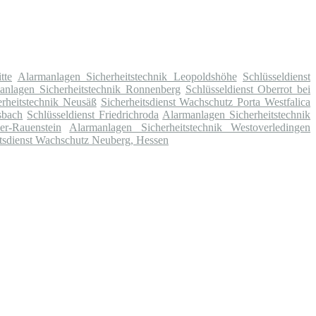
tte
Alarmanlagen Sicherheitstechnik Leopoldshöhe
Schlüsseldienst
anlagen Sicherheitstechnik Ronnenberg
Schlüsseldienst Oberrot bei
rheitstechnik Neusäß
Sicherheitsdienst Wachschutz Porta Westfalica
sbach
Schlüsseldienst Friedrichroda
Alarmanlagen Sicherheitstechnik
er-Rauenstein
Alarmanlagen Sicherheitstechnik Westoverledingen
itsdienst Wachschutz Neuberg, Hessen