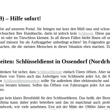
) – Hilfe sofort!
 auf unserem Portal. Sie bringen nur kurz den Müll raus und schon is
hsuchen Ihre Handtasche, darin ist jedoch kein
Schlüssel
. Diese pa
ist oder im Türschloss klemmt. In all diesen Fällen bleibt Ihnen oft n
auf müssen Sie als Auftraggeber unbedingt achten? Im Folgenden ge
machen, die die meisten Menschen in dieser Situation eben machen. D
eiten: Schlüsseldienst in Ossendorf (Nordrh
 denken Sie sicher, dass
Schlüsseldienste
einfach Türen öffnen. Aber si
nen von Türen auch das Anfertigen von Schlüsseln jeder Art, die 
Ein
Schlüsseldienstmonteur
sollte Sie außerdem über elektronische un
ation beraten können. Selbst das Öffnen von Fahrzeugen jeder Art u
tes.
gar kein klares Berufsbild für den Schlüsseldienst. Das heißt, der Beru
stfirma kann daher jeder betreiben und das ist manchmal auch prob
ndwerk, wie viele annehmen. Erst seit der Mitte der 1960er Jahre eta