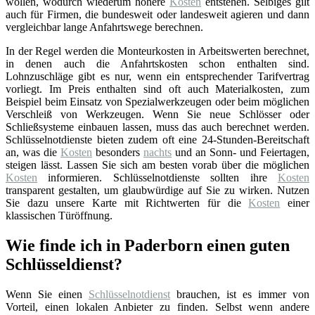
wollen, wodurch wiederum höhere
Kosten
entstehen. Selbiges gilt
auch für Firmen, die bundesweit oder landesweit agieren und dann
vergleichbar lange Anfahrtswege berechnen.
In der Regel werden die Monteurkosten in Arbeitswerten berechnet,
in denen auch die Anfahrtskosten schon enthalten sind.
Lohnzuschläge gibt es nur, wenn ein entsprechender Tarifvertrag
vorliegt. Im Preis enthalten sind oft auch Materialkosten, zum
Beispiel beim Einsatz von Spezialwerkzeugen oder beim möglichen
Verschleiß von Werkzeugen. Wenn Sie neue Schlösser oder
Schließsysteme einbauen lassen, muss das auch berechnet werden.
Schlüsselnotdienste bieten zudem oft eine 24-Stunden-Bereitschaft
an, was die
Kosten
besonders
nachts
und an Sonn- und Feiertagen,
steigen lässt. Lassen Sie sich am besten vorab über die möglichen
Kosten
informieren. Schlüsselnotdienste sollten ihre
Kosten
transparent gestalten, um glaubwürdige auf Sie zu wirken. Nutzen
Sie dazu unsere Karte mit Richtwerten für die
Kosten
einer
klassischen Türöffnung.
Wie finde ich in Paderborn einen guten
Schlüsseldienst?
Wenn Sie einen
Schlüsselnotdienst
brauchen, ist es immer von
Vorteil, einen lokalen Anbieter zu finden. Selbst wenn andere