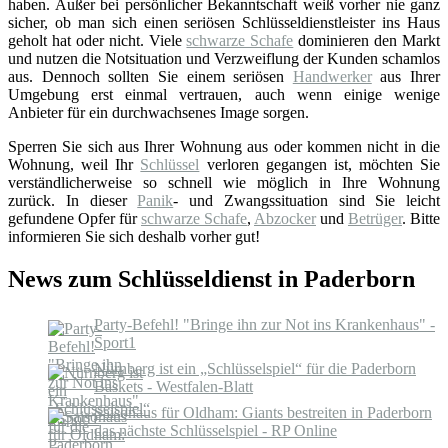
haben. Außer bei persönlicher Bekanntschaft weiß vorher nie ganz
sicher, ob man sich einen seriösen Schlüsseldienstleister ins Haus
geholt hat oder nicht. Viele
schwarze Schafe
dominieren den Markt
und nutzen die Notsituation und Verzweiflung der Kunden schamlos
aus. Dennoch sollten Sie einem seriösen
Handwerker
aus Ihrer
Umgebung erst einmal vertrauen, auch wenn einige wenige
Anbieter für ein durchwachsenes Image sorgen.
Sperren Sie sich aus Ihrer Wohnung aus oder kommen nicht in die
Wohnung, weil Ihr
Schlüssel
verloren gegangen ist, möchten Sie
verständlicherweise so schnell wie möglich in Ihre Wohnung
zurück. In dieser
Panik
- und Zwangssituation sind Sie leicht
gefundene Opfer für
schwarze Schafe
,
Abzocker
und
Betrüger
. Bitte
informieren Sie sich deshalb vorher gut!
News zum Schlüsseldienst in Paderborn
Party-Befehl! "Bringe ihn zur Not ins Krankenhaus" -
Sport1
Nürnberg ist ein „Schlüsselspiel“ für die Paderborn
Baskets - Westfalen-Blatt
Saisonaus für Oldham: Giants bestreiten in Paderborn
das nächste Schlüsselspiel - RP Online