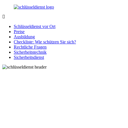
Zurück
zum
Inhalt
SchluesseldienstDirekt.de
Ihre
Notlage
Schlüsseldienst vor Ort
wird
Preise
gelöst!
Ausbildung
Checkliste: Wie schützen Sie sich?
Rechtliche Fragen
Sicherheitstechnik
Sicherheitsdienst