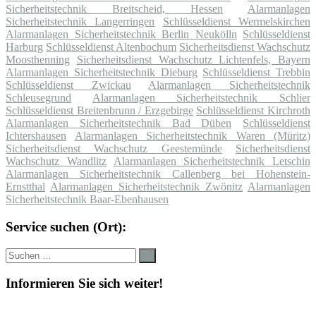
Sicherheitstechnik Breitscheid, Hessen
Alarmanlagen
Sicherheitstechnik Langerringen
Schlüsseldienst Wermelskirchen
Alarmanlagen Sicherheitstechnik Berlin Neukölln
Schlüsseldienst
Harburg
Schlüsseldienst Altenbochum
Sicherheitsdienst Wachschutz
Moosthenning
Sicherheitsdienst Wachschutz Lichtenfels, Bayern
Alarmanlagen Sicherheitstechnik Dieburg
Schlüsseldienst Trebbin
Schlüsseldienst Zwickau
Alarmanlagen Sicherheitstechnik
Schleusegrund
Alarmanlagen Sicherheitstechnik Schlier
Schlüsseldienst Breitenbrunn / Erzgebirge
Schlüsseldienst Kirchroth
Alarmanlagen Sicherheitstechnik Bad Düben
Schlüsseldienst
Ichtershausen
Alarmanlagen Sicherheitstechnik Waren (Müritz)
Sicherheitsdienst Wachschutz Geestemünde
Sicherheitsdienst
Wachschutz Wandlitz
Alarmanlagen Sicherheitstechnik Letschin
Alarmanlagen Sicherheitstechnik Callenberg bei Hohenstein-
Ernstthal
Alarmanlagen Sicherheitstechnik Zwönitz
Alarmanlagen
Sicherheitstechnik Baar-Ebenhausen
Service suchen (Ort):
Suche
Suchen
nach:
Informieren Sie sich weiter!