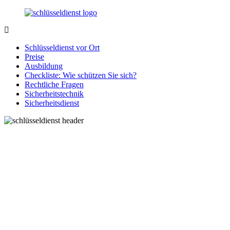
Zurück
zum
Inhalt
SchluesseldienstDirekt.de
Ihre
Notlage
Schlüsseldienst vor Ort
wird
Preise
gelöst!
Ausbildung
Checkliste: Wie schützen Sie sich?
Rechtliche Fragen
Sicherheitstechnik
Sicherheitsdienst