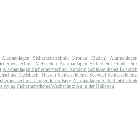
Alarmanlagen Sicherheitstechnik Kronau (Baden)
Alarmanlagen
cherheitstechnik Meßstetten
Alarmanlagen Sicherheitstechnik Diez
t
Alarmanlagen Sicherheitstechnik Kandern
Schlüsseldienst Eriskirch
achschutz Egelsbach, Hessen
Schlüsseldienst Seevetal
Schlüsseldienst
cherheitstechnik Langendorfer Berg
Alarmanlagen Sicherheitstechnik
tz Aying
Sicherheitsdienst Wachschutz Au in der Hallertau