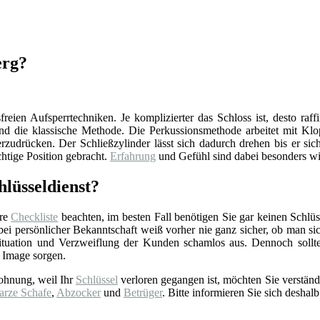
erg?
reien Aufsperrtechniken. Je komplizierter das Schloss ist, desto raff
d die klassische Methode. Die Perkussionsmethode arbeitet mit Klop
zudrücken. Der Schließzylinder lässt sich dadurch drehen bis er sich
chtige Position gebracht.
Erfahrung
und Gefühl sind dabei besonders wi
lüsseldienst?
ere
Checkliste
beachten, im besten Fall benötigen Sie gar keinen Schlüss
 persönlicher Bekanntschaft weiß vorher nie ganz sicher, ob man sich 
tuation und Verzweiflung der Kunden schamlos aus. Dennoch sollt
 Image sorgen.
ohnung, weil Ihr
Schlüssel
verloren gegangen ist, möchten Sie verständ
arze Schafe
,
Abzocker
und
Betrüger
. Bitte informieren Sie sich deshalb