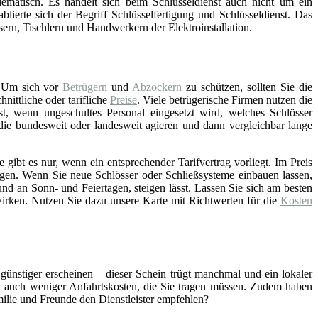
lematisch. Es handelt sich beim Schlüsseldienst auch nicht um ein
blierte sich der Begriff Schlüsselfertigung und Schlüsseldienst. Das
asern, Tischlern und Handwerkern der Elektroinstallation.
 Um sich vor
Betrügern
und
Abzockern
zu schützen, sollten Sie die
ittliche oder tarifliche
Preise
. Viele betrügerische Firmen nutzen die
st, wenn ungeschultes Personal eingesetzt wird, welches Schlösser
 die bundesweit oder landesweit agieren und dann vergleichbar lange
gibt es nur, wenn ein entsprechender Tarifvertrag vorliegt. Im Preis
gen. Wenn Sie neue Schlösser oder Schließsysteme einbauen lassen,
nd an Sonn- und Feiertagen, steigen lässt. Lassen Sie sich am besten
wirken. Nutzen Sie dazu unsere Karte mit Richtwerten für die
Kosten
 günstiger erscheinen – dieser Schein trügt manchmal und ein lokaler
ch auch weniger Anfahrtskosten, die Sie tragen müssen. Zudem haben
amilie und Freunde den Dienstleister empfehlen?