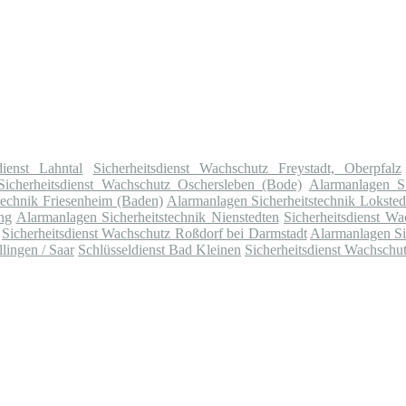
dienst Lahntal
Sicherheitsdienst Wachschutz Freystadt, Oberpfalz
Sicherheitsdienst Wachschutz Oschersleben (Bode)
Alarmanlagen Si
technik Friesenheim (Baden)
Alarmanlagen Sicherheitstechnik Loksted
ng
Alarmanlagen Sicherheitstechnik Nienstedten
Sicherheitsdienst W
Sicherheitsdienst Wachschutz Roßdorf bei Darmstadt
Alarmanlagen Si
lingen / Saar
Schlüsseldienst Bad Kleinen
Sicherheitsdienst Wachschu