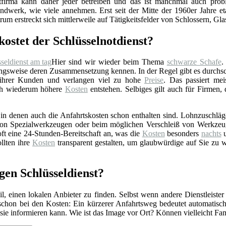
stfirma kann daher jeder betreiben und das ist manchmal auch prob
ndwerk, wie viele annehmen. Erst seit der Mitte der 1960er Jahre eta
rum erstreckt sich mittlerweile auf Tätigkeitsfelder von Schlossern, Gl
kostet der Schlüsselnotdienst?
Hier sind wir wieder beim Thema
schwarze Schafe
.
gsweise deren Zusammensetzung kennen. In der Regel gibt es durchschn
 ihrer Kunden und verlangen viel zu hohe
Preise
. Das passiert mei
rch wiederum höhere
Kosten
entstehen. Selbiges gilt auch für Firmen,
n denen auch die Anfahrtskosten schon enthalten sind. Lohnzuschläge 
z von Spezialwerkzeugen oder beim möglichen Verschleiß von Werkzeu
ft eine 24-Stunden-Bereitschaft an, was die
Kosten
besonders
nachts
u
llten ihre
Kosten
transparent gestalten, um glaubwürdige auf Sie zu 
igen Schlüsseldienst?
l, einen lokalen Anbieter zu finden. Selbst wenn andere Dienstleister
 schon bei den Kosten: Ein kürzerer Anfahrtsweg bedeutet automatis
r sie informieren kann. Wie ist das Image vor Ort? Können vielleicht F