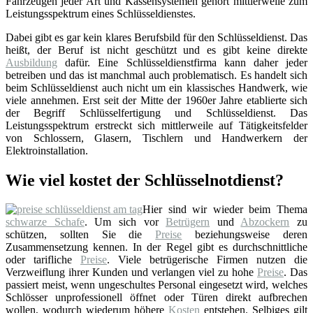
Fahrzeugen jeder Art und Kassensystemen gehört mittlerweile zum
Leistungsspektrum eines Schlüsseldienstes.
Dabei gibt es gar kein klares Berufsbild für den Schlüsseldienst. Das
heißt, der Beruf ist nicht geschützt und es gibt keine direkte
Ausbildung
dafür. Eine Schlüsseldienstfirma kann daher jeder
betreiben und das ist manchmal auch problematisch. Es handelt sich
beim Schlüsseldienst auch nicht um ein klassisches Handwerk, wie
viele annehmen. Erst seit der Mitte der 1960er Jahre etablierte sich
der Begriff Schlüsselfertigung und Schlüsseldienst. Das
Leistungsspektrum erstreckt sich mittlerweile auf Tätigkeitsfelder
von Schlossern, Glasern, Tischlern und Handwerkern der
Elektroinstallation.
Wie viel kostet der Schlüsselnotdienst?
Hier sind wir wieder beim Thema
schwarze Schafe
. Um sich vor
Betrügern
und
Abzockern
zu
schützen, sollten Sie die
Preise
beziehungsweise deren
Zusammensetzung kennen. In der Regel gibt es durchschnittliche
oder tarifliche
Preise
. Viele betrügerische Firmen nutzen die
Verzweiflung ihrer Kunden und verlangen viel zu hohe
Preise
. Das
passiert meist, wenn ungeschultes Personal eingesetzt wird, welches
Schlösser unprofessionell öffnet oder Türen direkt aufbrechen
wollen, wodurch wiederum höhere
Kosten
entstehen. Selbiges gilt