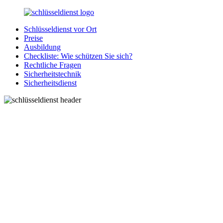
Zurück
zum
Schlüsseldienst vor Ort
Inhalt
SchluesseldienstDirekt.de
Ihre
Preise
Notlage
Ausbildung
wird
Checkliste: Wie schützen Sie sich?
gelöst!
Rechtliche Fragen
Sicherheitstechnik
Sicherheitsdienst