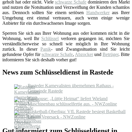
geholt hat oder nicht. Viele
schwarze Schafe
dominieren den Markt
und nutzen die Notsituation und Verzweiflung der Kunden schamlos
aus. Dennoch sollten Sie einem seriösen
Handwerker
aus Ihrer
Umgebung erst einmal vertrauen, auch wenn einige wenige
Anbieter für ein durchwachsenes Image sorgen.
Sperren Sie sich aus Ihrer Wohnung aus oder kommen nicht in die
Wohnung, weil Ihr
Schlüssel
verloren gegangen ist, möchten Sie
verständlicherweise so schnell wie möglich in Ihre Wohnung
zurück. In dieser
Panik
- und Zwangssituation sind Sie leicht
gefundene Opfer für
schwarze Schafe
,
Abzocker
und
Betrüger
. Bitte
informieren Sie sich deshalb vorher gut!
News zum Schlüsseldienst in Rastede
Rasteder Karnevalisten übernehmen Rathaus -
Gemeinde Rastede
Tinyhouse: „Lüttje Heimat“ liefert Wieland
Maschinenbau schlüsselfertig aus. - NWZonline
Basketball-Oberliga: VfL Rastede besiegt Basketball
Lesum Vegesack - NWZonline
Gut informiert zum Schlüsseldienst in